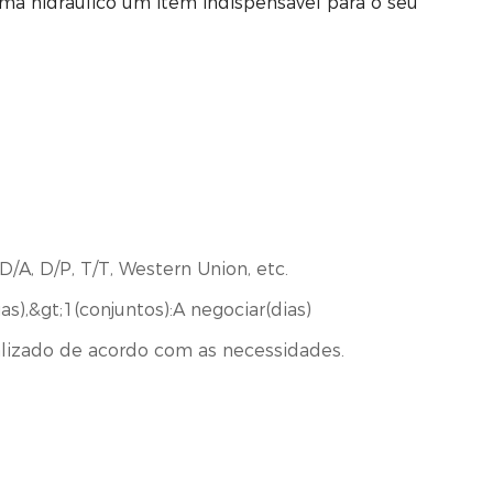
ema hidráulico um item indispensável para o seu
D/A, D/P, T/T, Western Union, etc.
as),&gt;1(conjuntos):A negociar(dias)
lizado de acordo com as necessidades.