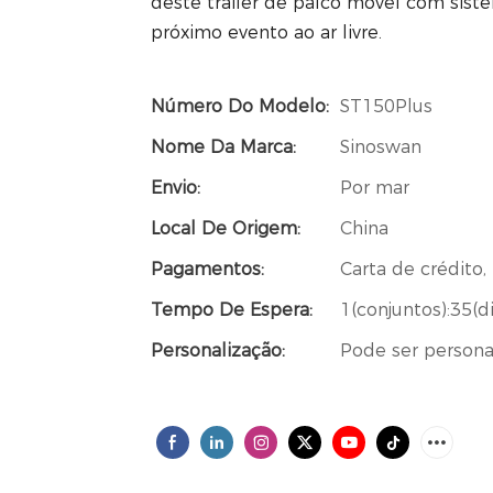
deste trailer de palco móvel com sist
próximo evento ao ar livre.
Número Do Modelo:
ST150Plus
Nome Da Marca:
Sinoswan
Envio:
Por mar
Local De Origem:
China
Pagamentos:
Carta de crédito, 
Tempo De Espera:
1(conjuntos):35(di
Personalização:
Pode ser persona