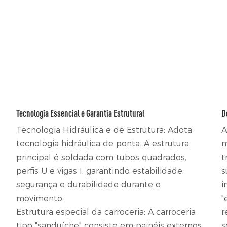
Tecnologia Essencial e Garantia Estrutural
D
Tecnologia Hidráulica e de Estrutura: Adota
A
tecnologia hidráulica de ponta. A estrutura
m
principal é soldada com tubos quadrados,
t
perfis U e vigas I, garantindo estabilidade,
s
segurança e durabilidade durante o
i
movimento.
"
Estrutura especial da carroceria: A carroceria
r
tipo "sanduíche" consiste em painéis externos
s