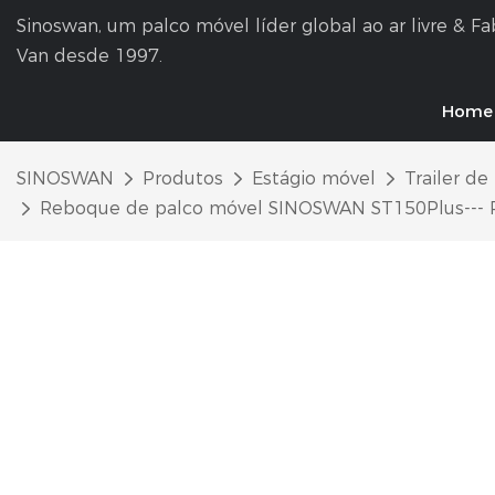
Sinoswan, um palco móvel líder global ao ar livre & F
Van desde 1997.
Home
SINOSWAN
Produtos
Estágio móvel
Trailer de
Reboque de palco móvel SINOSWAN ST150Plus--- Palco