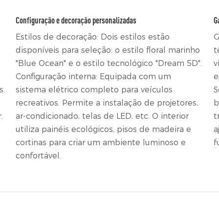
Configuração e decoração personalizadas
G
Estilos de decoração: Dois estilos estão
G
disponíveis para seleção: o estilo floral marinho
t
"Blue Ocean" e o estilo tecnológico "Dream 5D".
v
Configuração interna: Equipada com um
e
s.
sistema elétrico completo para veículos
S
recreativos. Permite a instalação de projetores,
b
.
ar-condicionado, telas de LED, etc. O interior
t
utiliza painéis ecológicos, pisos de madeira e
a
cortinas para criar um ambiente luminoso e
f
confortável.