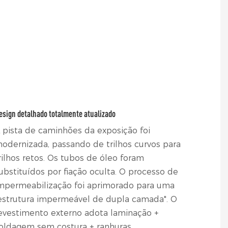
esign detalhado totalmente atualizado
 pista de caminhões da exposição foi
odernizada, passando de trilhos curvos para
rilhos retos. Os tubos de óleo foram
ubstituídos por fiação oculta. O processo de
mpermeabilização foi aprimorado para uma
estrutura impermeável de dupla camada". O
evestimento externo adota laminação +
oldagem sem costura + ranhuras