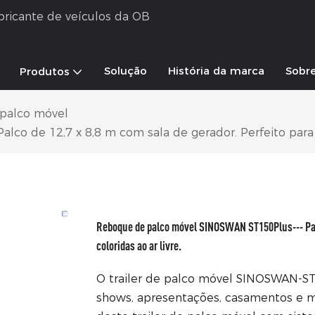
abricante de veículos da OB
Solução
História da marca
Sobr
Produtos
 palco móvel
 de 12,7 x 8,8 m com sala de gerador. Perfeito para cri
Reboque de palco móvel SINOSWAN ST150Plus--- Palco
coloridas ao ar livre.
O trailer de palco móvel SINOSWAN-ST
shows, apresentações, casamentos e m