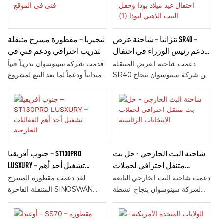
السريع والتصميم الاحترافي والأداء
تركيبها الهيدروليكي، ودمج شاشة
الموثوق، وفرت ST80 حلاً آمناً
LED، وقدرتها العالية على الحركة،
وفعالاً للمسرح في الحفلات
تدعم شاحنة SR40 الترويج الفعال
الموسيقية والفعاليات الخارجية.
للعلامة التجارية في مواقع متعددة.
تنزانيا – شاحنة عرض SR40 –
نيجيريا – مقطورة مسرح متنقلة
دعم رئيس الوزراء في احتفال
– تدريب احترافي ودعم فني في
عيد ميلاد بوذا وحفل البيت
الموقع
دعمت شاحنة العرض المتنقلة
قدمت شركة سينوسوان تدريباً فنياً
الذهبي لبوذا (1)
SR40 من شركة سينوسوان بنجاح
ميدانياً ودعماً لما بعد البيع لمشروع
احتفالات عيد ميلاد بوذا وحفل افتتاح
مقطورة مسرح متنقلة في نيجيريا.
بيت بوذا الذهبي في تنزانيا. وبفضل
ومن خلال التوجيه المهني بشأن
سهولة تركيبها الهيدروليكي، وتكامل
التشغيل والصيانة وإجراءات
الوسائط المتعددة، وأدائها الموثوق،
السلامة، ساعدت سينوسوان
فقد وفرت حلاً مثالياً للفعاليات
العميل على تحقيق أداء فعال
الحكومية والثقافية والدينية.
وموثوق للمعدات.
شاحنة البث الخارجي - حل بث
جنوب أفريقيا – ST130PRO
متنقل احترافي لحملات
LUSXURY – تشغيل أحد أهم
الانتخابات الرئاسية
الفعاليات الخارجية
دعمت شاحنة البث الخارجي التابعة
لقد دعمت مقطورة المسرح
لشركة سينوسوان بنجاح أنشطة
المتنقلة الفاخرة SINOSWAN
الحملة الانتخابية الرئاسية من خلال
ST130PRO بنجاح حدثًا خارجيًا
البث المباشر الاحترافي، والبث
رئيسيًا في جنوب إفريقيا، حيث