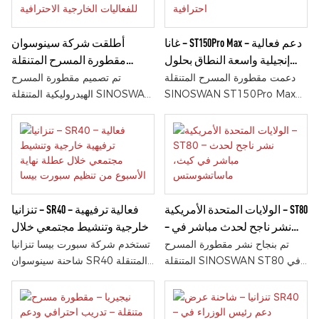
الهيدروليكي، وهندستها الموثوقة،
الاحترافية، توفر هذه الحاوية حلًا
ومطابقتها للمعايير الأوروبية، تدعم
آمنًا وفعالًا ومتوافقًا مع معايير
هذه الحاوية المهرجانات والفعاليات
منصات العرض للفعاليات الأوروبية.
غانا – ST150Pro Max – دعم فعالية
أطلقت شركة سينوسوان
الترويجية والأنشطة العامة.
إنجيلية واسعة النطاق بحلول
مقطورة المسرح المتنقلة
منصة متنقلة احترافية
الهيدروليكية ST90Pro للفعاليات
دعمت مقطورة المسرح المتنقلة
تم تصميم مقطورة المسرح
الخارجية الاحترافية
SINOSWAN ST150Pro Max
الهيدروليكية المتنقلة SINOSWAN
بنجاح فعالية دينية ضخمة في الهواء
ST90Pro (3229) خصيصًا
الطلق في أفريقيا. وبفضل مسرحها
للفعاليات الخارجية الاحترافية، حيث
الذي تبلغ مساحته 168 مترًا مربعًا،
تتميز بسهولة وسرعة التركيب
ونظامها الهيدروليكي السريع،
الهيدروليكي، ومساحة عرض
وأدائها الموثوق، فقد وفرت حلاً
واسعة، ومستوى عالٍ من الأمان.
احترافيًا للعبادة والحفلات
توفر هذه المقطورة حلاً فعالاً
الموسيقية وغيرها من التجمعات
للمسرح في الحفلات الموسيقية،
الولايات المتحدة الأمريكية – ST80
تنزانيا – SR40 – فعالية ترفيهية
الخارجية واسعة النطاق.
والفعاليات الدينية، والحملات،
– نشر ناجح لحدث مباشر في
خارجية وتنشيط مجتمعي خلال
والجولات الترويجية، والأنشطة
كيث، ماساتشوستس
عطلة نهاية الأسبوع من تنظيم
تم بنجاح نشر مقطورة المسرح
تستخدم شركة سبورت بيسا تنزانيا
التسويقية.
سبورت بيسا
المتنقلة SINOSWAN ST80 في
شاحنة سينوسوان SR40 المتنقلة
فعالية خارجية مباشرة في كيث،
باستمرار في فعالياتها الخارجية
ماساتشوستس، الولايات المتحدة
خلال عطلات نهاية الأسبوع وأنشطة
الأمريكية. بفضل النشر الهيدروليكي
التواصل المجتمعي. وبفضل سهولة