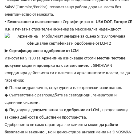
64kW (Cummins/Perkins), позволяващо работа дори на места без
електричество от мрежата.
▪
Безопасност и съответствие
: Сертифициран от
USA DOT, Europe CE
ICR
и печат на строителен инженер за максимална надеждност.
▶
Сертифициране и одобрение от LCM
Износът на ST130 за Аржентина изискваше строги
местни тестове,
документация и проверка на съответствието
. SINOSWAN
координира действията си с клиента и аржентинските власти, за да
гарантира:
◆
Пълни хидравлични, структурни и електрически изпитвания.
◆
Съответствие с разпоредбите за светодиоди, генератори и
сценични системи.
◆
Подходяща документация за
одобрение от LCM
, предоставяща
законна дейност в обществени пространства.
Одобрението не само гарантира, че клиентът може
да работи
безопасно и законно
, но и демонстрира
ангажимента на SINOSWAN