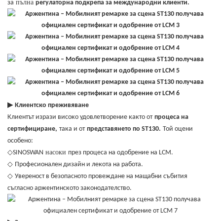
пълна
за
регулаторна подкрепа за международни клиенти.
▶
Клиентско преживяване
Клиентът изрази високо удовлетворение както от
процеса на
сертифициране,
така и от
представянето по ST130.
Той оцени
особено:
насоки
◇
SINOSWAN
през процеса на одобрение на LCM.
◇
Професионален дизайн и лекота на работа.
◇
Увереност в безопасното провеждане на мащабни събития
съгласно аржентинското законодателство.