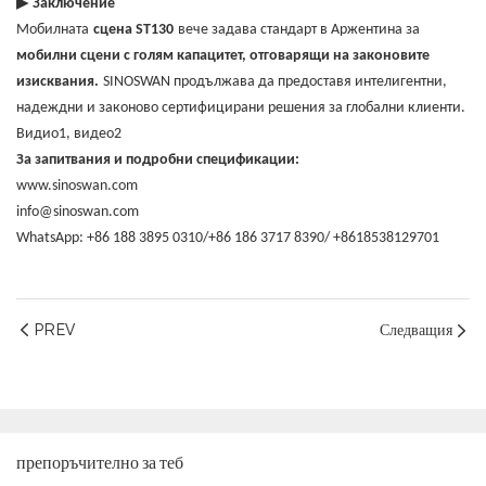
▶
Заключение
Мобилната
сцена ST130
вече задава стандарт в Аржентина за
мобилни сцени с голям капацитет, отговарящи на законовите
изисквания.
SINOSWAN продължава да предоставя интелигентни,
надеждни и законово сертифицирани решения за глобални клиенти.
Видио1
,
видео2
За запитвания и подробни спецификации:
www.sinoswan.com
info@sinoswan.com
WhatsApp: +86 188 3895 0310/+86 186 3717 8390/ +8618538129701
PREV
Следващия
препоръчително за теб