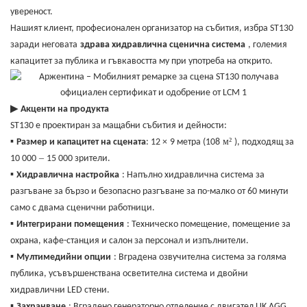
увереност.
Нашият клиент, професионален организатор на събития, избра ST130
заради неговата
здрава хидравлична сценична система
, големия
капацитет за публика и гъвкавостта му при употреба на открито.
▶
Акценти на продукта
ST130 е проектиран за мащабни събития и дейности:
м²
▪
Размер и капацитет на сцената
: 12
×
9 метра (108
), подходящ за
–
10 000
15 000 зрители.
▪
Хидравлична настройка
: Напълно хидравлична система за
разгъване за бързо и безопасно разгъване за по-малко от 60 минути
само с двама сценични работници.
▪
Интегрирани помещения
: Техническо помещение, помещение за
охрана, кафе-станция и салон за персонал и изпълнители.
▪
Мултимедийни опции
: Вградена озвучителна система за голяма
публика, усъвършенствана осветителна система и двойни
хидравлични LED стени.
▪
Захранване
: Вградено генераторно отделение с двигател UK AGG