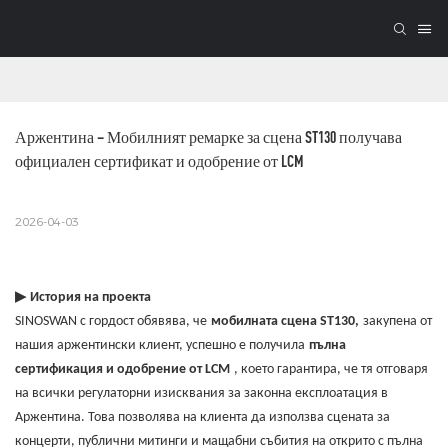
Аржентина – Мобилният ремарке за сцена ST130 получава 
официален сертификат и одобрение от LCM
2026-04-03
▶
История на проекта
SINOSWAN с гордост обявява, че
мобилната сцена ST130,
закупена от
нашия аржентински клиент, успешно е получила
пълна
сертификация и одобрение от LCM
, което гарантира, че тя отговаря
на всички регулаторни изисквания за законна експлоатация в
Аржентина. Това позволява на клиента да използва сцената за
концерти, публични митинги и мащабни събития на открито с пълна