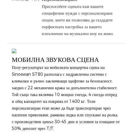
Приспособете сцената към вашите
специфични нужди с персонализирани
опции, което ви позволява да създадете
перфектната настройка за вашето
изпълнение на музикално шоу на живо.
МОБИЛНА ЗВУКОВА СЦЕНА
Полу-регулаторът на мобилната концертна сцена на
Sinoswan ST80 разполага с хидравлична система с
ключалки и ръчно заключващи щифтове за безопасност,
заедно с 22 механични крака за допълнителна стабилност.
Той също така включва 10 мощни гнезда, 4 гнезда отпред
и общ капацитет на покрива от 1400 кг. Този
персонализиран етап може да бъде транспортиран чрез
насипни превозвачи, рамкова лодка или спускане на ролка,
с производствен цикъл 30-45 дни и условия за плащане от
50% депозит чрез T/T.