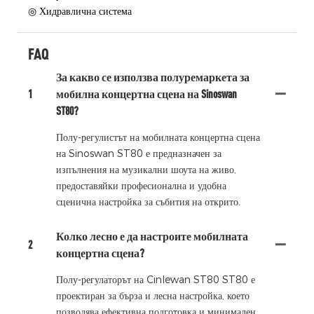
◎ Хидравлична система
FAQ
За какво се използва полуремаркета за
1
мобилна концертна сцена на Sinoswan
ST80?
Полу-регулистът на мобилната концертна сцена
на Sinoswan ST80 е предназначен за
изпълнения на музикални шоута на живо,
предоставяйки професионална и удобна
сценична настройка за събития на открито.
Колко лесно е да настроите мобилната
2
концертна сцена?
Полу-регулаторът на Cinlewan ST80 ST80 е
проектиран за бърза и лесна настройка, което
позволява ефективна подготовка и минимален