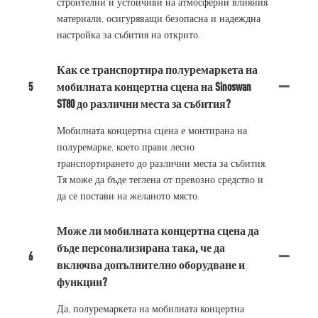
строителни и устойчиви на атмосферни влияния
материали, осигуряващи безопасна и надеждна
настройка за събития на открито.
Как се транспортира полуремаркета на
5
мобилната концертна сцена на Sinoswan
ST80 до различни места за събития?
Мобилната концертна сцена е монтирана на
полуремарке, което прави лесно
транспортирането до различни места за събития.
Тя може да бъде теглена от превозно средство и
да се постави на желаното място.
Може ли мобилната концертна сцена да
бъде персонализирана така, че да
6
включва допълнително оборудване и
функции?
Да, полуремаркета на мобилната концертна