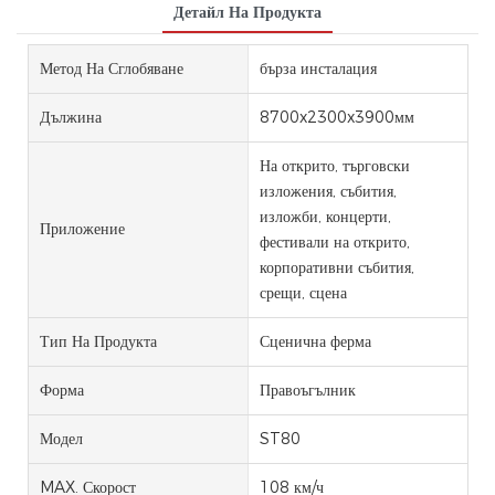
Детайл На Продукта
Метод На Сглобяване
бърза инсталация
Дължина
8700x2300x3900мм
На открито, търговски
изложения, събития,
изложби, концерти,
Приложение
фестивали на открито,
корпоративни събития,
срещи, сцена
Тип На Продукта
Сценична ферма
Форма
Правоъгълник
Модел
ST80
MAX. Скорост
108 км/ч