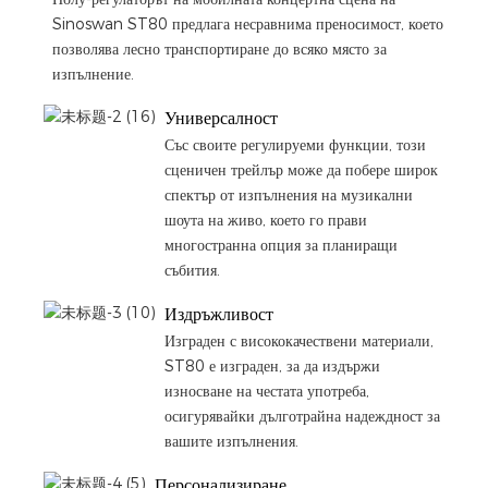
Sinoswan ST80 предлага несравнима преносимост, което
позволява лесно транспортиране до всяко място за
изпълнение.
Универсалност
Със своите регулируеми функции, този
сценичен трейлър може да побере широк
спектър от изпълнения на музикални
шоута на живо, което го прави
многостранна опция за планиращи
събития.
Издръжливост
Изграден с висококачествени материали,
ST80 е изграден, за да издържи
износване на честата употреба,
осигурявайки дълготрайна надеждност за
вашите изпълнения.
Персонализиране