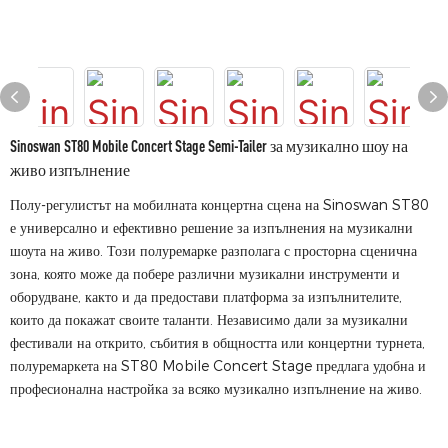
Sinoswan ST80 Mobile Concert Stage Semi-Tailer за музикално шоу на
живо изпълнение
Полу-регулистът на мобилната концертна сцена на Sinoswan ST80
е универсално и ефективно решение за изпълнения на музикални
шоута на живо. Този полуремарке разполага с просторна сценична
зона, която може да побере различни музикални инструменти и
оборудване, както и да предостави платформа за изпълнителите,
които да покажат своите таланти. Независимо дали за музикални
фестивали на открито, събития в общността или концертни турнета,
полуремаркета на ST80 Mobile Concert Stage предлага удобна и
професионална настройка за всяко музикално изпълнение на живо.