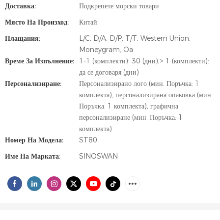
Доставка:
Подкрепете морски товари
Място На Произход:
Китай
Плащания:
L/C, D/A, D/P, T/T, Western Union,
Moneygram, Oa
Време За Изпълнение:
1-1 (комплекти): 30 (дни),> 1 (комплекти):
да се договаря (дни)
Персонализиране:
Персонализирано лого (мин. Поръчка: 1
комплекта), персонализирана опаковка (мин.
Поръчка: 1 комплекта), графична
персонализиране (мин. Поръчка: 1
комплекта)
Номер На Модела:
ST80
Име На Марката:
SINOSWAN