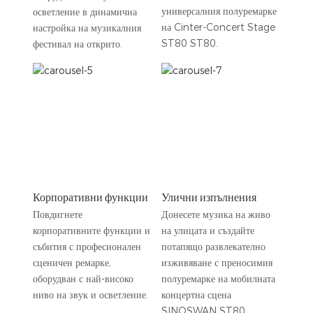
универсалния полуремарке
осветление в динамична
на Cinter-Concert Stage
настройка на музикалния
ST80 ST80.
фестивал на открито.
Корпоративни функции
Улични изпълнения
Повдигнете
Донесете музика на живо
корпоративните функции и
на улицата и създайте
събития с професионален
потапящо развлекателно
сценичен ремарке,
изживяване с преносимия
оборудван с най-високо
полуремарке на мобилната
ниво на звук и осветление.
концертна сцена
SINOSWAN ST80.