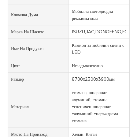
Мобилна светодиодна
Ключова Дума
рекламна кола
Марка На Шасито
ISUZU,JAC,DONGFENG,FOTON
Камион за мобилни сцени с
Име На Продукта
LED
Цвят
Незадължително
Размер
8700x2300x3900мм
стомана, шперплат,
алуминий, стомана
Материал
+сценичен шперплат
+алуминий +неръждаема
стомана
Място На Произход
Хенан, Китай