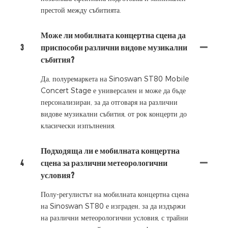
престой между събитията.
Може ли мобилната концертна сцена да
3
приспособи различни видове музикални
събития?
Да, полуремаркета на Sinoswan ST80 Mobile
Concert Stage е универсален и може да бъде
персонализиран, за да отговаря на различни
видове музикални събития, от рок концерти до
класически изпълнения.
Подходяща ли е мобилната концертна
4
сцена за различни метеорологични
условия?
Полу-регулистът на мобилната концертна сцена
на Sinoswan ST80 е изграден, за да издържи
на различни метеорологични условия, с трайни