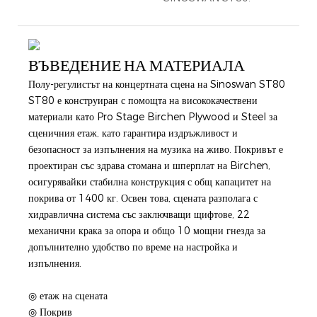
ВЪВЕДЕНИЕ НА МАТЕРИАЛА
Полу-регулистът на концертната сцена на Sinoswan ST80
ST80 е конструиран с помощта на висококачествени
материали като Pro Stage Birchen Plywood и Steel за
сценичния етаж, като гарантира издръжливост и
безопасност за изпълнения на музика на живо. Покривът е
проектиран със здрава стомана и шперплат на Birchen,
осигурявайки стабилна конструкция с общ капацитет на
покрива от 1400 кг. Освен това, сцената разполага с
хидравлична система със заключващи щифтове, 22
механични крака за опора и общо 10 мощни гнезда за
допълнително удобство по време на настройка и
изпълнения.
◎ етаж на сцената
◎ Покрив