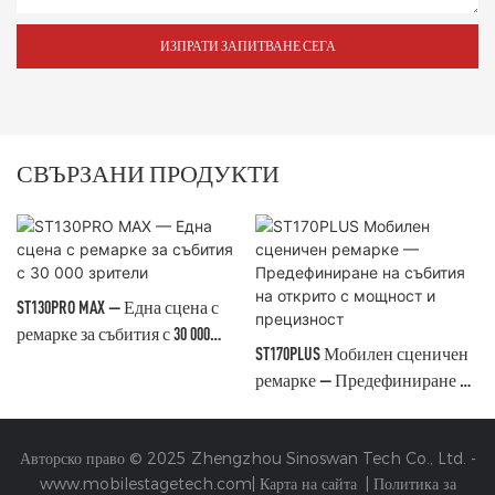
ИЗПРАТИ ЗАПИТВАНЕ СЕГА
СВЪРЗАНИ ПРОДУКТИ
ST130PRO MAX — Една сцена с
ремарке за събития с 30 000
ST170PLUS Мобилен сценичен
зрители
ремарке — Предефиниране на
събития на открито с
мощност и прецизност
Авторско право © 2025 Zhengzhou Sinoswan Tech Co., Ltd. -
www.mobilestagetech.com
|
Карта на сайта
|
Политика за