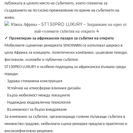
публиката в цялото място на събитието, което спомогна за
създаването на по-силно преживяване по време на събитието на
живо.
✓
Проектиран за африкански пазари за събития на открито
Мобилните сценични ремаркета SINOSWAN се използват широко в
цяла Африка за концерти, политически кампании, църковни походи,
фестивали, изложби и публични събития.
ST130PRO LUXURY е особено подходящ за африканска външна среда
поради:
·
Здрава стоманена конструкция
·
Устойчив на атмосферни влияния дизайн
·
Бърза мобилност между локациите
·
Надеждна хидравлична технология
·
Възможност за бързо внедряване
За компании за събития, организиращи големи пътуващи събития в
множество градове, мобилната сцена-ремарке предлага практично и
високоефективно решение.