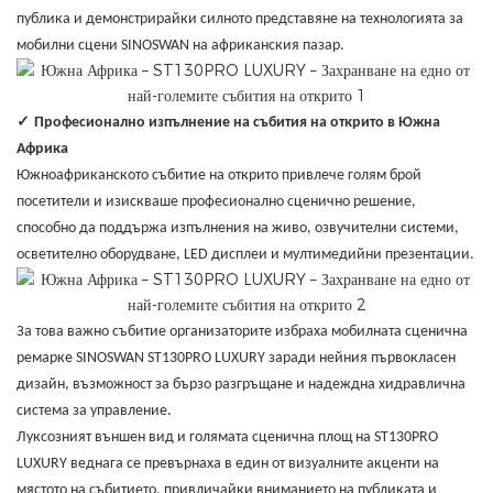
публика и демонстрирайки силното представяне на технологията за
мобилни сцени SINOSWAN на африканския пазар.
✓
Професионално изпълнение на събития на открито в Южна
Африка
Южноафриканското събитие на открито привлече голям брой
посетители и изискваше професионално сценично решение,
способно да поддържа изпълнения на живо, озвучителни системи,
осветително оборудване, LED дисплеи и мултимедийни презентации.
За това важно събитие организаторите избраха мобилната сценична
ремарке SINOSWAN ST130PRO LUXURY заради нейния първокласен
дизайн, възможност за бързо разгръщане и надеждна хидравлична
система за управление.
Луксозният външен вид и голямата сценична площ на ST130PRO
LUXURY веднага се превърнаха в един от визуалните акценти на
мястото на събитието, привличайки вниманието на публиката и