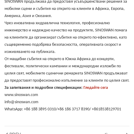
SINOSWAN продължава да предоставя усъвършенствани решения за
мобилни сцени и събития на открито на клиенти в Африка, Европа,
Америка, Азия и Океания.
Чрез иновативна хидравлична технология, професионално
инженерство и надеждно качество на продуктите, SINOSWAN помага
на клиентите да организират събития на открито по-ефективно, като
същевременно подобрява безопасността, оперативната скорост и
изживяването на публиката.
От мащабни събития на открито в Южна Африка до концерти,
фестивали, политически кампании и международни изложби по
целия свят, мобилните сценични ремаркета SINOSWAN продължават
да предоставят професионално изпълнение за клиенти по целия свят.
За запитвания и подробни спецификации:
Гледайте сега
www.sinoswan.com
info@sinoswan.com
WhatsApp: +86 188 3895 0310/+86 186 3717 8390/ +8618538129701