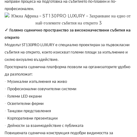
направи процеса на подготовка на събитието по-плавен и по-
професионален.
✓
Голямо сценично пространство за висококачествени събития на
открито
Моделът ST130PRO LUXURY е специално проектиран за първокласни
събития на открито, които изискват големи площи за изпълнение и
силно визуално въздействие.
Просторната сценична платформа позволи на организаторите удобно
да разположат:
·
Музикални изпълнения на живо
·
Професионални озвучителни системи
·
Големи LED екрани
·
Осветителни ферми
·
Танцови представления
·
Корпоративни презентации
·
Дейности за взаимодействие с публиката
Повишената сценична конструкция подобри видимостта за