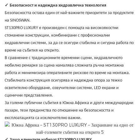
✓
Безопасност и надеждна хидравлична технология
Безопасността остава един от най-важните приоритети за продуктите
на SINOSWAN.
ST130PRO LUXURY е произведен с помощта на високоякостни
стоманени конструкции, комбинирани с професионални
хидравлични системи, за да се осигури стабилна и сигурна работа по
време на събития на открито.
В сравнение с традиционните временни сцени, хидравличното
мобилно ремарке за сцена намалява сложната ръчна монтажна
работа и минимизира оперативните рискове по време на монтажа.
Стабилната конструкция осигурява и надеждна опора за тежко
осветително оборудване, озвучителни системи, LED екрани и
сценични представления.
За големи публични събития в Южна Африка и други международни
пазари, тези предимства по отношение на безопасността и
експлоатацията са изключително важни.
✓
Защо клиентите избират ST130PRO LUXURY