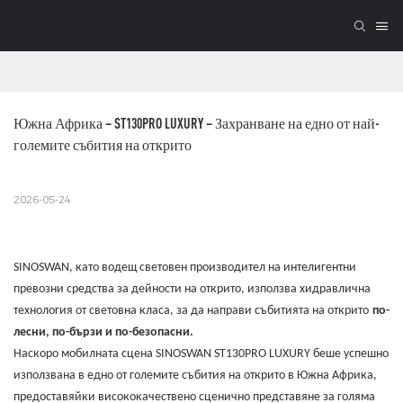
Южна Африка – ST130PRO LUXURY – Захранване на едно от най-
големите събития на открито
2026-05-24
SINOSWAN, като водещ световен производител на интелигентни
превозни средства за дейности на открито, използва хидравлична
технология от световна класа, за да направи събитията на открито
по-
лесни, по-бързи и по-безопасни.
Наскоро мобилната сцена SINOSWAN ST130PRO LUXURY беше успешно
използвана в едно от големите събития на открито в Южна Африка,
предоставяйки висококачествено сценично представяне за голяма