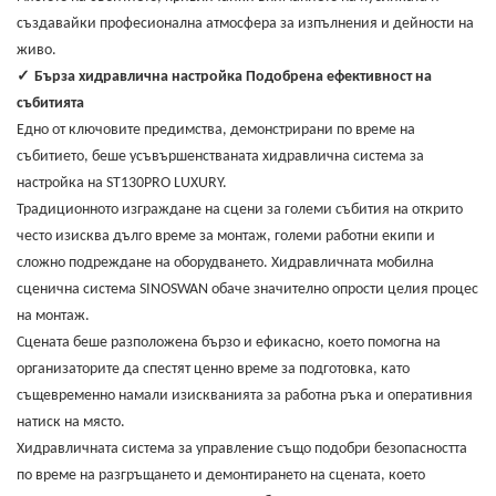
създавайки професионална атмосфера за изпълнения и дейности на
живо.
✓
Бърза хидравлична настройка Подобрена ефективност на
събитията
Едно от ключовите предимства, демонстрирани по време на
събитието, беше усъвършенстваната хидравлична система за
настройка на ST130PRO LUXURY.
Традиционното изграждане на сцени за големи събития на открито
често изисква дълго време за монтаж, големи работни екипи и
сложно подреждане на оборудването. Хидравличната мобилна
сценична система SINOSWAN обаче значително опрости целия процес
на монтаж.
Сцената беше разположена бързо и ефикасно, което помогна на
организаторите да спестят ценно време за подготовка, като
същевременно намали изискванията за работна ръка и оперативния
натиск на място.
Хидравличната система за управление също подобри безопасността
по време на разгръщането и демонтирането на сцената, което