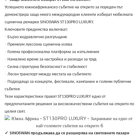
Успешното южноафриканско събитие на открито за пореден път
демонстрира защо много международни клиенти избират мобилната
сценична ремарке SINOSWAN ST130PRO LUXURY.
Ключовите предимства включват:
·
Бързо хидравлично разгръщане
·
Премиум луксозна сценична изява
·
Голяма професионална платформа за изпълнение
·
Намалено време за настройка и разходи за труд
·
Силна структурна безопасност и стабилност
·
Лесен транспорт между местата на събитието
·
Подходящо за концерти, фестивали, кампании и големи публични
събития
Тези характеристики правят ST130PRO LUXURY едно от
предпочитаните решения за висококачествени събития на открито по
целия свят.
✓
SINOSWAN продължава да се разширява на световните пазари