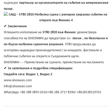
надежден
партньор за организаторите на събития на американския
пазар.
✔
Заключение
Успешното използване на
ST80 2820 във Финикс
демонстрира
по
способността на SINOSWAN да предоставя
-лесни
, по-безопасни и
по-бързи мобилни сценични решения.
ST80 продължава да
осигурява надеждна производителност за концерти, фестивали и
публични събития на открито в Съединените щати.
—
SINOSWAN
Преместване на сцената, преместване на посланието.
✔
За запитвания и подробни спецификации:
Гледайте сега: Видео 1, Видео 2
www.sinoswan.com
info@sinoswan.com
WhatsApp: +86 188 3895 0310/+86 186 3717 8390/ +8618538129701