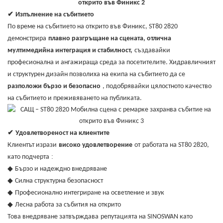
✔
Изпълнение на събитието
По време на събитието на открито във Финикс, ST80 2820
демонстрира
плавно разгръщане на сцената, отлична
мултимедийна интеграция и стабилност,
създавайки
професионална и ангажираща среда за посетителите. Хидравличният
и структурен дизайн позволиха на екипа на събитието да се
разположи бързо и безопасно
, подобрявайки цялостното качество
на събитието и преживяването на публиката.
✔
Удовлетвореност на клиентите
Клиентът изрази
високо удовлетворение
от
работата на ST80 2820,
:
като подчерта
◆
Бързо и надеждно внедряване
◆
Силна структурна безопасност
◆
Професионално интегриране на осветление и звук
◆
Лесна работа за събития на открито
Това внедряване затвърждава
репутацията на SINOSWAN като