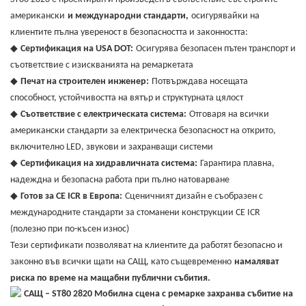
американски
и международни стандарти,
осигурявайки на
клиентите пълна увереност в безопасността и законността:
◆
Сертификация на USA DOT:
Осигурява безопасен пътен транспорт и
съответствие с изискванията на ремаркетата
◆
Печат на строителен инженер:
Потвърждава носещата
способност, устойчивостта на вятър и структурната цялост
◆
Съответствие с електрическата система:
Отговаря на всички
американски стандарти за електрическа безопасност на открито,
включително LED, звукови и захранващи системи
◆
Сертификация на хидравличната система:
Гарантира плавна,
надеждна и безопасна работа при пълно натоварване
◆
Готов за CE ICR в Европа:
Сценичният дизайн е съобразен с
международните стандарти за стоманени конструкции CE ICR
(полезно при по-късен износ)
Тези сертификати позволяват на клиентите да работят безопасно и
законно във всички щати на САЩ, като същевременно
намаляват
риска по време на мащабни публични събития.