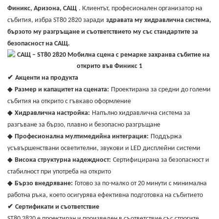
Финикс, Аризона, САЩ
. Клиентът, професионален организатор на
събития, избра ST80 2820 заради
здравата му хидравлична система,
бързото му разгръщане и съответствието му със стандартите за
безопасност на САЩ.
✔
Акценти на продукта
◆
Размер и капацитет на сцената:
Проектирана за средни до големи
събития на открито с гъвкаво оформление
◆
Хидравлична настройка:
Напълно хидравлична система за
разгъване за бързо, плавно и безопасно разгръщане
◆
Професионална мултимедийна интеграция:
Поддържа
усъвършенствани осветителни, звукови и LED дисплейни системи
◆
Висока структурна надеждност:
Сертифицирана за безопасност и
стабилност при употреба на открито
◆
Бързо внедряване:
Готово за по-малко от 20 минути с минимална
работна ръка, което осигурява ефективна подготовка на събитието
✔
Сертификати и съответствие
ST80 2820 е проектиран и произведен в съответствие със строгите