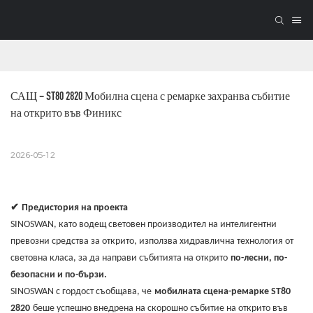
САЩ – ST80 2820 Мобилна сцена с ремарке захранва събитие 
на открито във Финикс
2026-05-12
✔
Предистория на проекта
SINOSWAN, като водещ световен производител на интелигентни
превозни средства за открито, използва хидравлична технология от
световна класа, за да направи събитията на открито
по-лесни, по-
безопасни и по-бързи.
SINOSWAN с гордост съобщава, че
мобилната сцена-ремарке ST80
2820
беше успешно внедрена на скорошно събитие на открито във