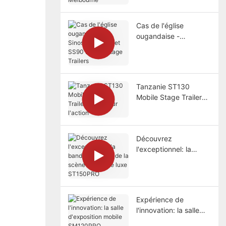
Cas de l'église
ougandaise -
Sinoswan SS70 et
SS90 Mobile Stage
Trailers
Tanzanie ST130
Mobile Stage Trailers:
Prêt pour l'action
Découvrez
l'exceptionnel: la
bande-annonce de la
scène mobile de luxe
ST150PRO
Expérience de
l'innovation: la salle
d'exposition mobile