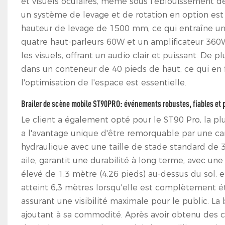
et visuels oculaires, même sous l'éblouissement de 
un système de levage et de rotation en option est
hauteur de levage de 1500 mm, ce qui entraîne un
quatre haut-parleurs 60W et un amplificateur 360W
les visuels, offrant un audio clair et puissant. D
dans un conteneur de 40 pieds de haut, ce qui en 
l'optimisation de l'espace est essentielle.
Brailer de scène mobile ST90PRO: événements robustes, fiables et p
Le client a également opté pour le ST90 Pro, la 
a l'avantage unique d'être remorquable par une c
hydraulique avec une taille de stade standard de 32
aile, garantit une durabilité à long terme, avec un
élevé de 1,3 mètre (4,26 pieds) au-dessus du sol, 
atteint 6,3 mètres lorsqu'elle est complètement ét
assurant une visibilité maximale pour le public. La
ajoutant à sa commodité. Après avoir obtenu des ce