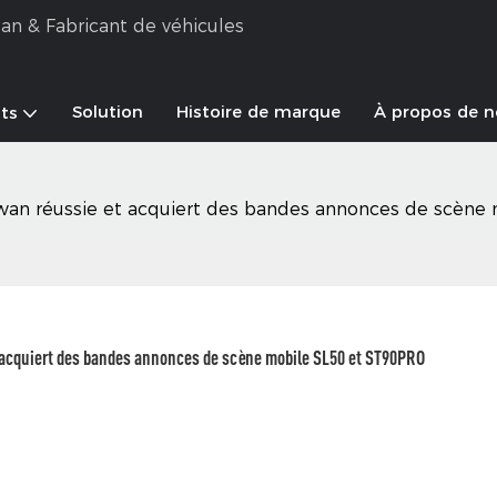
an & Fabricant de véhicules
Solution
Histoire de marque
À propos de 
ts
noswan réussie et acquiert des bandes annonces de scèn
t acquiert des bandes annonces de scène mobile SL50 et ST90PRO