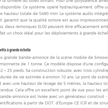
la lumière du soleil brillant. Pour une polyvalence amél
 disponible. Ce système, opéré hydrauliquement, offre 
e hauteur totale de 5490 mm. Le système audio intégré
, garantit que la qualité sonore est aussi impressionna
e plus, deux remorques SL50 peuvent être efficacement em
fait un choix idéal pour les déploiements à grande éche
rêts à grande échelle
plus grande bande-annonce de la scène mobile de Sinosw
amionnette de 1 tonne. Ce modèle dispose d'une configu
 × 25 pieds. Sa construction robuste, avec trois cylindr
e durée de vie estimée à environ 10 ans. Le pont de scèn
et avec une hauteur de levage de 5 mètres, la hauteur to
endue. Cela offre un excellent point de vue pour les arti
 bande-annonce est livrée avec un générateur construit -
rtifications à partir de DOT, d'Europe CE ICR et de stru