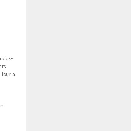
andes-
ers
 leur a