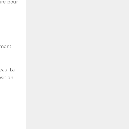
ire pour
ement,
eau. La
sition