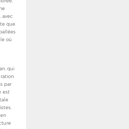
iorée,
une
, avec
nte que
ballées
lle où
an, qui
ration
es par
e est
tale
stes,
 en
cture