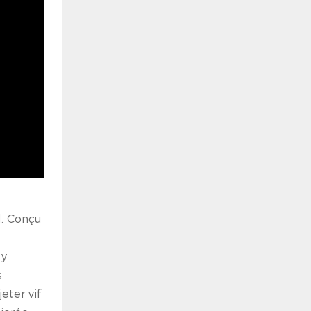
l. Conçu
 y
s
eter vif