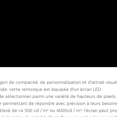
n de compacité, de personnalisation et d'attrait visue
apide, cette remorque est équipée d'un écran LED
 de sélectionner parmi une variété de hauteurs de pixels,
eur permettant de répondre avec précision à leurs besoin
élevé de ≥4 500 cd / m² ou 4000cd / m², l'écran peut proj