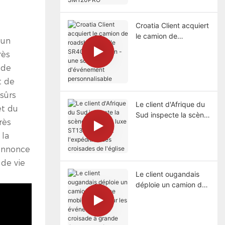
SM120PRO
Croatia Client acquiert
le camion de
 un
roadshow mobile
rès
SR40, un tout - in -
une solution
 de
d'événement
t de
personnalisable
 sûrs
Le client d'Afrique du
et du
Sud inspecte la scène
rès
mobile de luxe
 la
ST130pro avant
l'expédition des
annonce
croisades de l'église
 de vie
Le client ougandais
déploie un camion de
scène mobile SS70
pour les événements
de croisade à grande