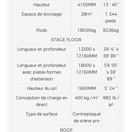
Hauteur
4100MM
13 ' 45''
Espace de stockage
38m³
1 344
pieds.
Poids
18500kg
8236kg
STAGE FLOOR
Longueur et profondeur
12000 x
39 '4' 'x
12160MM
39' 89 ''
Longueur et profondeur
18000 x
59 '05'
avec plates-formes
12160MM
'x 39'
d'extension
89 ''
Hauteur du sol
1600MM
5' 24 ''
Conception de charge en
400 kg / m²
882 lb /
direct
pi²
Type de surface
Contreplaqué
de scène pro
ROOF