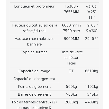
Longueur et profondeur
13300 x
43 '63'
7655MM
'x 25'
11 ''
Hauteur du toit au sol de la
6000 mm /
19' 68 ''
scène / du sol
7500 mm
/24'60''
Hauteur maximale avec
9000MM
29 ' 52''
bannière
Type de surface
Fibre de verre
collé sur
l'acier
Capacité de levage
3T
6610kg
Capacité de chargement
Points de gréement
500kg
1102kg
Barres de gréement
700kg
1543kg
Toit en fermes-centraux (2),
2000kg
4409kg
en bas de la scène &