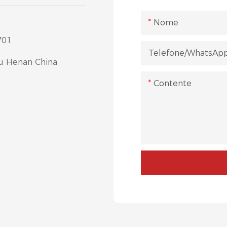
Nome
701
Telefone/WhatsAp
u Henan China
Contente