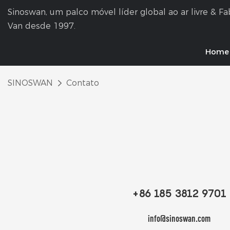
Sinoswan, um palco móvel líder global ao ar livre & F
Van desde 1997.
Home
SINOSWAN
Contato
+86 185 3812 9701
info@sinoswan.com