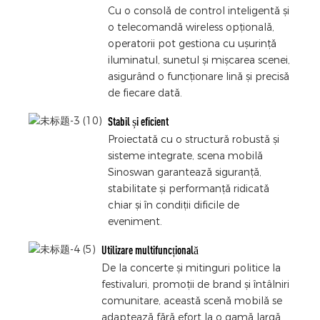
Cu o consolă de control inteligentă și
o telecomandă wireless opțională,
operatorii pot gestiona cu ușurință
iluminatul, sunetul și mișcarea scenei,
asigurând o funcționare lină și precisă
de fiecare dată.
Stabil și eficient
Proiectată cu o structură robustă și
sisteme integrate, scena mobilă
Sinoswan garantează siguranță,
stabilitate și performanță ridicată
chiar și în condiții dificile de
eveniment.
Utilizare multifuncțională
De la concerte și mitinguri politice la
festivaluri, promoții de brand și întâlniri
comunitare, această scenă mobilă se
adaptează fără efort la o gamă largă