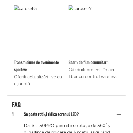
Transmisiune de evenimente
Seară de film comunitară
sportive
Găzduiți proiecții în aer
liber cu control wireless.
Oferiți actualizări live cu
ușurință.
FAQ
1
Se poate roti și ridica ecranul LED?
Da. SL130PRO permite o rotație de 360° și
o înălțime de ridicare de 3 metri, asigurând