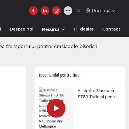
Română
ă
Despre noi
Fii dealer
Contact
Resursă
a transportului pentru cruciadele bisericii
recomandat pentru tine
Australia: Sinoswan
ST80 Trailerul pentru
scena mobilă
strălucește la
festivalul de Anul Nou
Indian din Melbourne