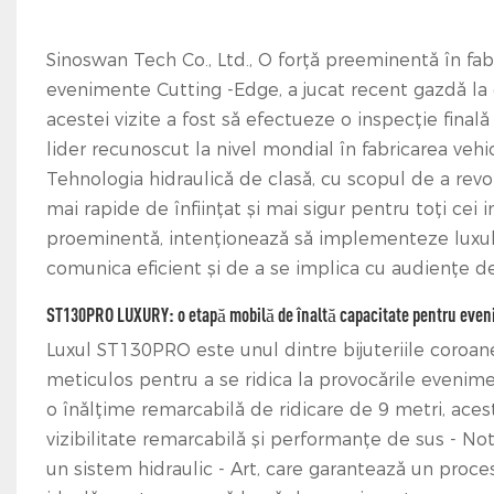
Sinoswan Tech Co., Ltd., O forță preeminentă în fab
evenimente Cutting -Edge, a jucat recent gazdă la o
acestei vizite a fost să efectueze o inspecție fina
lider recunoscut la nivel mondial în fabricarea vehi
Tehnologia hidraulică de clasă, cu scopul de a revo
mai rapide de înființat și mai sigur pentru toți cei 
proeminentă, intenționează să implementeze luxul 
comunica eficient și de a se implica cu audiențe d
ST130PRO LUXURY: o etapă mobilă de înaltă capacitate pentru eve
Luxul ST130PRO este unul dintre bijuteriile coroan
meticulos pentru a se ridica la provocările evenim
o înălțime remarcabilă de ridicare de 9 metri, ac
vizibilitate remarcabilă și performanțe de sus - Not
un sistem hidraulic - Art, care garantează un proces