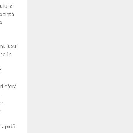
lui și
ezintă
le
i, luxul
țe în
ă
ri oferă
.
ce
e
rapidă.