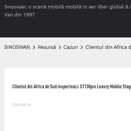
Sinoswan, o scenă mobilă mobilă în aer liber global 
Van din 1997.
SINOSWAN
Resursă
Cazuri
Clientul din Africa
Clientul din Africa de Sud inspectează ST130pro Luxury Mobile Stage
2025-03-14