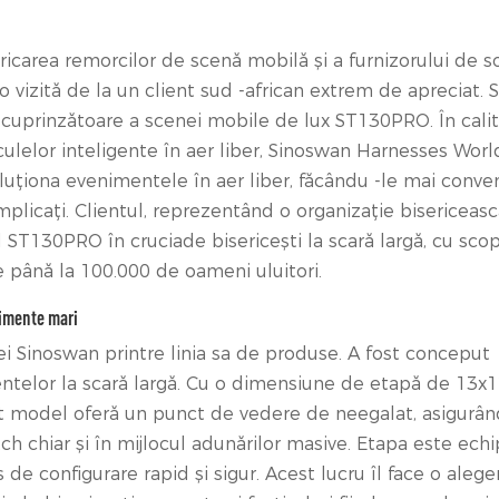
ricarea remorcilor de scenă mobilă și a furnizorului de so
 vizită de la un client sud -african extrem de apreciat. 
lă cuprinzătoare a scenei mobile de lux ST130PRO. În cali
culelor inteligente în aer liber, Sinoswan Harnesses Worl
luționa evenimentele în aer liber, făcându -le mai conven
implicați. Clientul, reprezentând o organizație bisericeas
ST130PRO în cruciade bisericești la scară largă, cu scop
e până la 100.000 de oameni uluitori.
nimente mari
ei Sinoswan printre linia sa de produse. A fost conceput
entelor la scară largă. Cu o dimensiune de etapă de 13x1
est model oferă un punct de vedere de neegalat, asigurân
ch chiar și în mijlocul adunărilor masive. Etapa este ech
 de configurare rapid și sigur. Acest lucru îl face o alege