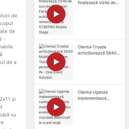
finalizează Vizita de
succes Sinoswan
Factory Visit și
luții de
achiziționează remorci
Scopul
SL50 și ST90PRO
tate de
Mobile Stage
d -
abile,
Clientul Croația
achiziționează SR40
că
Mobile Roadshow
ul de a
Truck, o soluție
personalizabilă All - IN
- One Event Solution
Clientul Uganda
implementează
2x11 și
camionul de scenă
d
mobile SS70 pentru
ipată cu
evenimente de
cruciadă bisericești la
re
scară largă