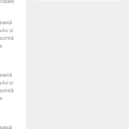
cipale.
ceastă
lui și
ezintă
le
ceastă
lui și
ezintă
le
ceastă