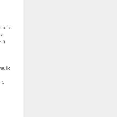
ticile
 a
 fi
aulic
e o