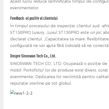
Acest lucru reduce semnificativ timpul de configur
evenimentelor.
Feedback -ul pozitiv al clientului
În timpul procesului de inspecție, clientul sud -afri
ST130PRO Luxury. „Luxul ST130PRO este un joc absol
declarat clientul. „Capacitatea sa mare, flexibilitat
configurată ne vor ajuta fără îndoială să ne conect
Despre Sinoswan Tech Co., Ltd.
SINOSWAN TECH CO., LTD. Ocupează o poziție de lide
mobil. Portofoliul lor de produse este divers, curat 
evenimente. Dedicarea lor neclintită pentru calitate, 
reputație sterline pe tot globul.