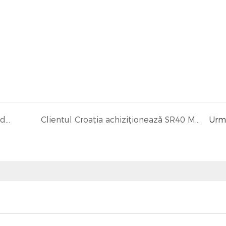
Clientul Uganda implementează camionul de scenă mobile SS70 pentru evenimente de cruciadă bisericești la scară largă
Clientul Croația achiziționează SR40 Mobile Roadshow Truck, o soluție personalizabilă All - IN - One Event Solution
Urm