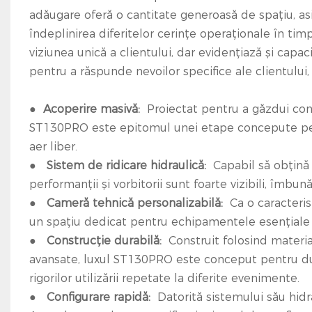
adăugare oferă o cantitate generoasă de spațiu, as
îndeplinirea diferitelor cerințe operaționale în t
viziunea unică a clientului, dar evidențiază și capa
pentru a răspunde nevoilor specifice ale clientului
●
Acoperire masivă:
Proiectat pentru a găzdui con
ST130PRO este epitomul unei etape concepute pentru
aer liber.
●
Sistem de ridicare hidraulică:
Capabil să obțină 
performanții și vorbitorii sunt foarte vizibili, îmb
●
Cameră tehnică personalizabilă:
Ca o caracteris
un spațiu dedicat pentru echipamentele esențiale 
●
Construcție durabilă:
Construit folosind material
avansate, luxul ST130PRO este conceput pentru durab
rigorilor utilizării repetate la diferite evenimente.
●
Configurare rapidă:
Datorită sistemului său hidr