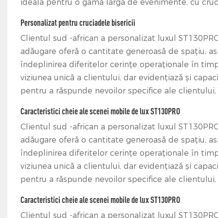
ideală pentru o gamă largă de evenimente, cu crucia
Personalizat pentru cruciadele bisericii
Clientul sud -african a personalizat luxul ST130PR
adăugare oferă o cantitate generoasă de spațiu, as
îndeplinirea diferitelor cerințe operaționale în t
viziunea unică a clientului, dar evidențiază și capa
pentru a răspunde nevoilor specifice ale clientului
Caracteristici cheie ale scenei mobile de lux ST130PRO
Clientul sud -african a personalizat luxul ST130PR
adăugare oferă o cantitate generoasă de spațiu, as
îndeplinirea diferitelor cerințe operaționale în t
viziunea unică a clientului, dar evidențiază și capa
pentru a răspunde nevoilor specifice ale clientului
Caracteristici cheie ale scenei mobile de lux ST130PRO
Clientul sud -african a personalizat luxul ST130PR