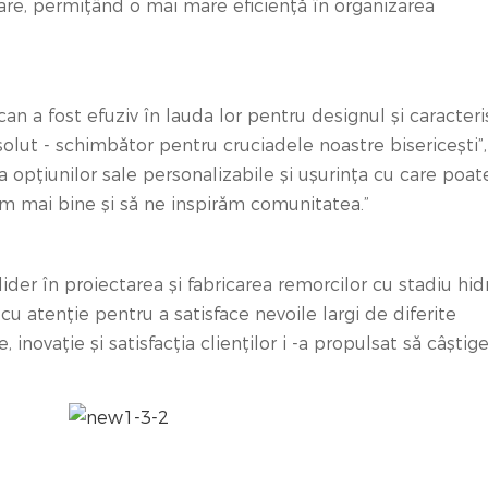
are, permițând o mai mare eficiență în organizarea
can a fost efuziv în lauda lor pentru designul și caracteris
ut - schimbător pentru cruciadele noastre bisericești”,
ea opțiunilor sale personalizabile și ușurința cu care poate
ăm mai bine și să ne inspirăm comunitatea.”
r în proiectarea și fabricarea remorcilor cu stadiu hidr
cu atenție pentru a satisface nevoile largi de diferite
inovație și satisfacția clienților i -a propulsat să câștig