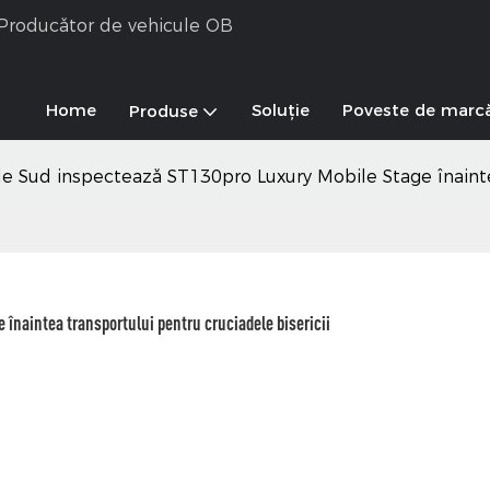
& Producător de vehicule OB
Home
Soluţie
Poveste de marc
Produse
 de Sud inspectează ST130pro Luxury Mobile Stage înainte
 înaintea transportului pentru cruciadele bisericii