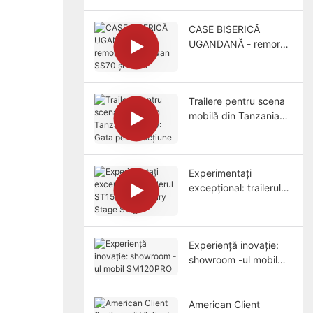
CASE BISERICĂ
UGANDANĂ - remorci
SSinoswan SS70 și
SS90
Trailere pentru scena
mobilă din Tanzania
ST130: Gata pentru
acțiune
Experimentați
excepțional: trailerul
ST150PRO Luxury
Stage Stage
Experiență inovație:
showroom -ul mobil
SM120PRO
American Client