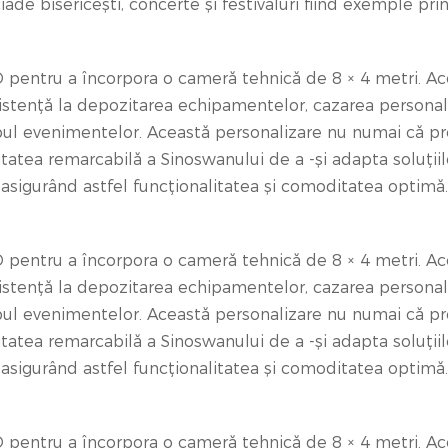
de bisericești, concerte și festivaluri fiind exemple prin
O pentru a încorpora o cameră tehnică de 8 × 4 metri. A
istență la depozitarea echipamentelor, cazarea personalu
impul evenimentelor. Această personalizare nu numai că pr
citatea remarcabilă a Sinoswanului de a -și adapta soluții
, asigurând astfel funcționalitatea și comoditatea optimă.
O pentru a încorpora o cameră tehnică de 8 × 4 metri. A
istență la depozitarea echipamentelor, cazarea personalu
impul evenimentelor. Această personalizare nu numai că pr
citatea remarcabilă a Sinoswanului de a -și adapta soluții
, asigurând astfel funcționalitatea și comoditatea optimă.
O pentru a încorpora o cameră tehnică de 8 × 4 metri. A