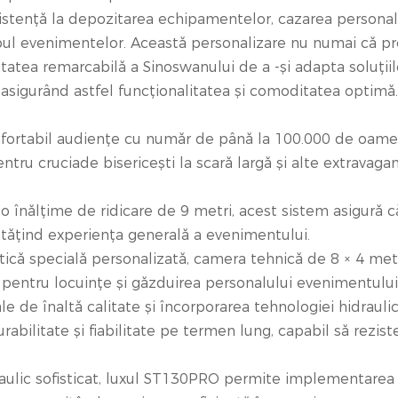
istență la depozitarea echipamentelor, cazarea personalu
impul evenimentelor. Această personalizare nu numai că pr
citatea remarcabilă a Sinoswanului de a -și adapta soluții
, asigurând astfel funcționalitatea și comoditatea optimă.
fortabil audiențe cu număr de până la 100.000 de oamen
 cruciade bisericești la scară largă și alte extravagan
o înălțime de ridicare de 9 metri, acest sistem asigură c
unătățind experiența generală a evenimentului.
tică specială personalizată, camera tehnică de 8 × 4 met
pentru locuințe și găzduirea personalului evenimentului
e de înaltă calitate și încorporarea tehnologiei hidrauli
ilitate și fiabilitate pe termen lung, capabil să rezist
aulic sofisticat, luxul ST130PRO permite implementarea 