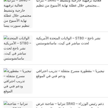
تنزانيا – SR40 – فعالية ترفيهية خارجية وتنشيط
مجتمعي خلال عطلة نهاية الأسبوع من تنظيم
سبورت بيسا
الولايات المتحدة الأمريكية – ST80 – نشر ناجح
لحدث مباشر في كيث، ماساتشوستس
نيجيريا – مقطورة مسرح متنقلة – تدريب احترافي
ودعم فني في الموقع
تنزانيا – شاحنة عرض SR40 – دعم رئيس الوزراء