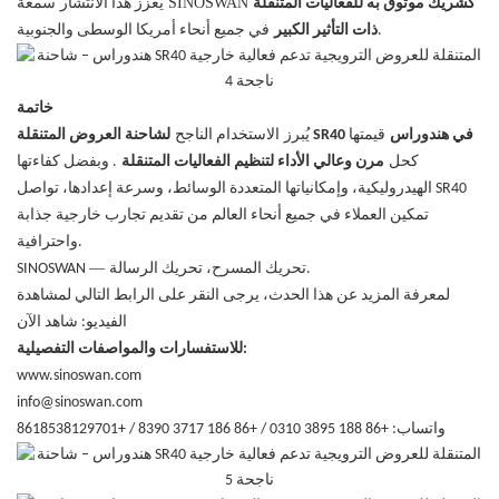
SINOSWAN
كشريك موثوق به للفعاليات المتنقلة
يعزز هذا الانتشار
سمعة
في جميع أنحاء أمريكا الوسطى والجنوبية.
ذات التأثير الكبير
خاتمة
يُبرز
لشاحنة العروض المتنقلة SR40 في هندوراس
قيمتها
الاستخدام الناجح
كحل
مرن وعالي الأداء لتنظيم الفعاليات المتنقلة
. وبفضل كفاءتها
الهيدروليكية، وإمكانياتها المتعددة الوسائط، وسرعة إعدادها، تواصل SR40
تمكين العملاء في جميع أنحاء العالم من تقديم تجارب خارجية جذابة
واحترافية.
—
تحريك المسرح، تحريك الرسالة.
SINOSWAN
لمعرفة المزيد عن هذا الحدث، يرجى النقر على الرابط التالي لمشاهدة
الفيديو:
شاهد الآن
للاستفسارات والمواصفات التفصيلية:
www.sinoswan.com
info@sinoswan.com
واتساب: +86 188 3895 0310 / +86 186 3717 8390 / +8618538129701