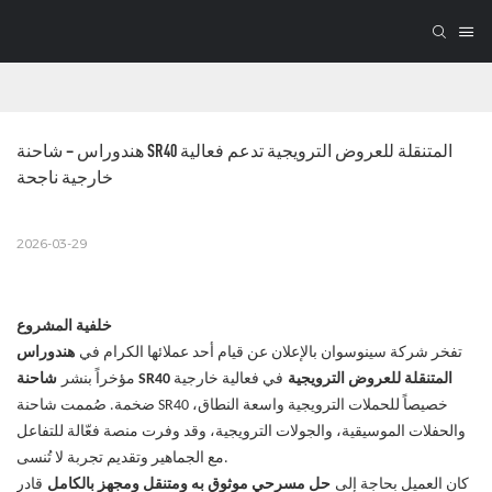
هندوراس – شاحنة SR40 المتنقلة للعروض الترويجية تدعم فعالية 
خارجية ناجحة
2026-03-29
خلفية المشروع
تفخر شركة سينوسوان بالإعلان عن قيام أحد عملائها الكرام في
هندوراس
شاحنة SR40 المتنقلة للعروض الترويجية
في فعالية خارجية
مؤخراً بنشر
ضخمة. صُممت شاحنة SR40 خصيصاً للحملات الترويجية واسعة النطاق،
والحفلات الموسيقية، والجولات الترويجية، وقد وفرت منصة فعّالة للتفاعل
مع الجماهير وتقديم تجربة لا تُنسى.
كان العميل بحاجة إلى
حل مسرحي موثوق به ومتنقل ومجهز بالكامل
قادر