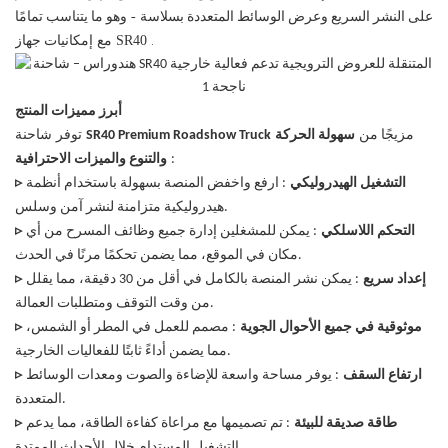
-
على النشر السريع وعرض الوسائط المتعددة بسلاسة
وهو ما يتناسب تمامًا
.
SR40
مع
إمكانيات جهاز
أبرز مميزات المنتج
توفر
مزيجًا من
سهولة الحركة
SR40 Premium Roadshow Truck
شاحنة
:
والتنوع والميزات الاحترافية
التشغيل الهيدروليكي
: ارفع واخفض المنصة بسهولة باستخدام أنظمة
▹
هيدروليكية متزامنة لنشر آمن وسلس.
التحكم اللاسلكي
: يمكن للمشغلين إدارة جميع وظائف المسرح من أي
▹
مكان في الموقع، مما يضمن تحكمًا مرنًا في الحدث.
إعداد سريع
: يمكن نشر المنصة بالكامل في أقل من 30 دقيقة، مما يقلل
▹
من وقت التوقف ومتطلبات العمالة.
موثوقية في جميع الأحوال الجوية
: مصمم للعمل في المطر أو الشمس،
▹
مما يضمن أداءً ثابتًا للفعاليات الخارجية.
ارتفاع السقف
: يوفر مساحة واسعة للإضاءة والصوت ومعدات الوسائط
▹
المتعددة.
طاقة صديقة للبيئة
: تم تصميمها مع مراعاة كفاءة الطاقة، مما يدعم
▹
التشغيل المستدام خلال الأحداث الممتدة.