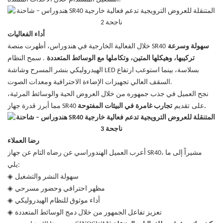
أداء الفعاليات
سهولة وسرعة
خلال الفعالية الخارجية في هندوراس، أظهرت منصة SR40
تركيبها، وهيكلها المتين، وتكاملها مع الوسائط المتعددة
. سمح النظام
الهيدروليكي بنشر المسرح وشاشة LED بسلاسة، بينما استوعب ارتفاع
السقف العالي تجهيزات الإضاءة الاحترافية ومعدات الصوت.
نجح العميل في جذب جمهوره من خلال العروض الحية والوسائط المرئية،
تقديم
تجارب غامرة في البيئات المفتوحة.
قدرة جهاز SR40 على
مما أبرز
رضا العملاء
أعرب العميل الهندوراسي عن رضاه التام عن جهاز SR40، مشيراً إلى ما
يلي:
سهولة النشر والتشغيل
◈
مظهر احترافي وحضور مسرحي
◈
أداء موثوق للنظام الهيدروليكي
◈
تعزيز تفاعل الجمهور من خلال دمج الوسائط المتعددة
◈