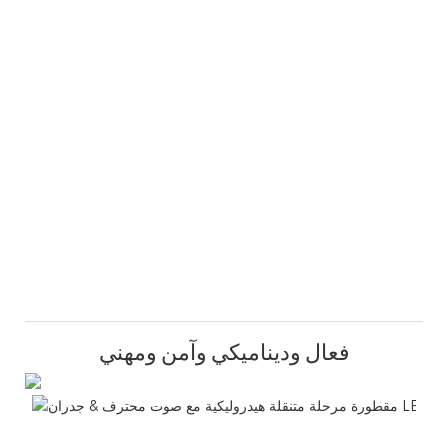
فعال وديناميكي وآمن ومهني