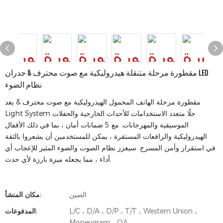
مقطورة مرحلة متنقلة هيدروليكية مع صوت محترف & جدران LED
نظام الضوء
مقطورة مرحلة الهاتف المحمول الهيدروليكية مع صوت محترف & يعد
Light System حلًا متعدد الاستخدامات للأحداث الخارجية والحفلات
الموسيقية والمهرجانات. مع 5 ضمانات أمان ، بما في ذلك الأقفال
الهيدروليكية والرافعات المستقرة ، يمكن للمستخدمين أن يشعروا بالثقة
في استقرار وأمن المسرح. سيعزز نظام الصوت والضوء المثير للإعجاب أي
أداء ، مما يجعله ميزة بارزة لأي حدث.
الصين
مكان المنشأ:
L/C ، D/A ، D/P ، T/T ، Western Union ،
المدفوعات:
Moneygram ، OA