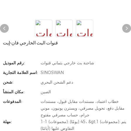
قنوات البث الخارجي فان-إيت
شاحنة بث خارجي بثماني قنوات
رقم الموديل:
SINOSWAN
اسم العلامة التجارية:
دعم الشحن البحري
شحن:
الصين
مكان المنشأ:
خطاب اعتماد، مستندات مقابل قبول، مستندات
المدفوعات:
مقابل دفع، تحويل مصرفي، ويسترن يونيون، موني
جرام، حساب مصرفي مفتوح
1-1 (مجموعات): 45 (يومًا)، &gt;1 (مجموعات): يتم
مهلة:
التفاوض عليها (أيامًا)