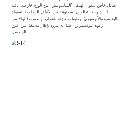
هيكل خاص: يتكون الهيكل "الساندويتش" من ألواح خارجية عالية
القوة وخفيفة الوزن (مصنوعة من الألياف الزجاجية المقواة
بالبلاستيك/الألومنيوم)، وطبقات عازلة للحرارة والصوت (ألواح من
رغوة البوليسترين). كما أنه مزود بإطار مستقل من النوع
المنفصل.