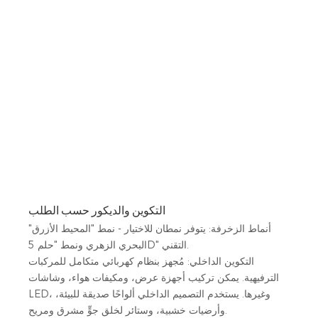
التكوين والديكور حسب الطلب
أنماط الزخرفة: يتوفر نمطان للاختيار - نمط "المحيط الأزرق"
البحري الزهري ونمط "حلم 5D" التقني.
التكوين الداخلي: مُجهز بنظام كهربائي متكامل للمركبات
الترفيهية. يمكن تركيب أجهزة عرض، ومكيفات هواء، وشاشات
LED، وغيرها. يستخدم التصميم الداخلي ألواحًا صديقة للبيئة،
وأرضيات خشبية، وستائر لخلق جوٍّ مشرق ومريح.