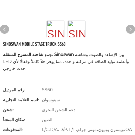
SINOSWAN MOBILE STAGE TRUCK SS60
بين الإضاءة والصوت وشاشة
شاحنة المسرح المتنقلة Sinoswan
تجمع
LED وأنظمة توليد الطاقة في مركبة واحدة، مما يوفر حلاً كاملاً وفعالًا لأي
حدث خارجي.
SS60
رقم الموديل:
سينوسوان
اسم العلامة التجارية:
دعم الشحن البحري
شحن:
الصين
مكان المنشأ:
L/C،D/A،D/P،T/T،ويسترن يونيون،موني جرام،OA
المدفوعات: