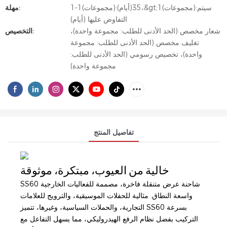
1-1(مجموعات):35(أيام)،&gt;1(مجموعات):سيتم
مهلة:
التفاوض عليها (أيام)
شعار مخصص (الحد الأدنى للطلب: مجموعة واحدة)،
التخصيص:
تغليف مخصص (الحد الأدنى للطلب: مجموعة
واحدة)، تخصيص رسومي (الحد الأدنى للطلب:
مجموعة واحدة)
تفاصيل المنتج
خالية من العيوب، مبتكرة، موثوقة
SS60 شاحنة عرض متنقلة فاخرة، مصممة للفعاليات الخارجية
واسعة النطاق. مثالية للحفلات الموسيقية، والترويج للعلامات
التجارية، والحملات السياسية، وغيرها، تتميز SS60 بسرعة
التركيب بفضل نظام الرفع الهيدروليكي، مما يسهل التفاعل مع