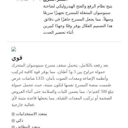
يتيح نظام الرفع والفتح الهيدروليكي لشاحنة
سينوسوان المتنقلة للمسرح تجهيزًا سريعًا
وسهلاً، مما يجعل المسرح جاهزًا في دقائق.
هذا التصميم الفعّال يوفر وقتًا وجهدًا كبيرين
أثناء تحضير الحدث.
قوي
بعد رفعه بالكامل، يتحمل سقف مسرح سينوسوان المتحرك
حمولة تتراوح بين 3 و5 أطنان، مما يوفر قوة كافية لتركيب
شاشات عرض LED وأنظمة الإضاءة ومعدات الصوت بأمان.
صُممت منصة المسرح نفسها لتكون متينة، حيث تتحمل حمولة
تبلغ 500 كجم/م²، مما يضمن الثبات والسلامة حتى أثناء العروض
الضخمة أو تركيب المعدات الثقيلة، مما يجعلها قاعدة متينة لأي
فعالية خارجية.
◎ متعدد الاستخدامات
◎ ذكي
◎ متعدد الوظائف