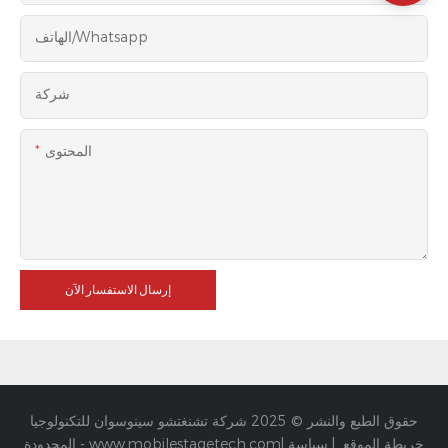
الهاتف/whatsapp
شركة
المحتوى
إرسال الاستفسار الآن
حقوق الطبع والنشر © 2025 شركة تشنغتشو سينوسوان للتكنولوجيا
خريطة الموقع
|
سياسة
|
www.mobilestagetech.com
المحدودة -