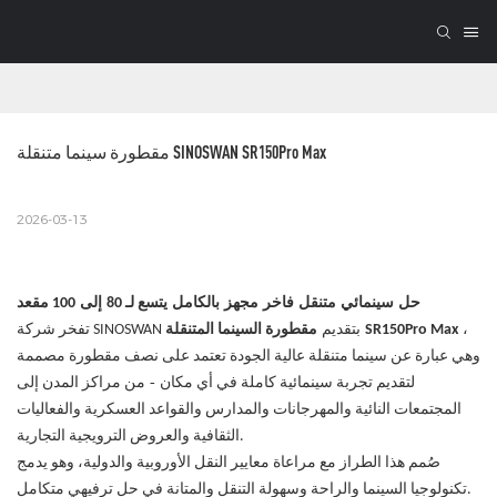
مقطورة سينما متنقلة SINOSWAN SR150Pro Max
2026-03-13
حل سينمائي متنقل فاخر مجهز بالكامل
إلى
يتسع لـ 80
100 مقعد
،
SR150Pro Max
تفخر شركة SINOSWAN بتقديم
مقطورة السينما المتنقلة
وهي عبارة عن سينما متنقلة عالية الجودة تعتمد على نصف مقطورة مصممة
-
لتقديم تجربة سينمائية كاملة في أي مكان
من مراكز المدن إلى
المجتمعات النائية والمهرجانات والمدارس والقواعد العسكرية والفعاليات
الثقافية والعروض الترويجية التجارية.
صُمم هذا الطراز مع مراعاة معايير النقل الأوروبية والدولية، وهو يدمج
تكنولوجيا السينما والراحة وسهولة التنقل والمتانة في حل ترفيهي متكامل.