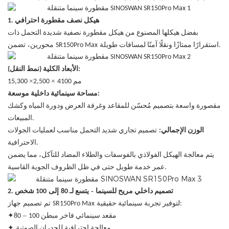
1. هيكل نصف مقطورة احترافي
بفضل هيكلها المصنوع من هيكل مقطورة نصفية شديدة التحمل ذات
تضمن
استقرارًا ممتازًا ونقلًا آمنًا لمسافات طويلة.
SR150Pro Max
محورين،
الأبعاد الكلية (نمط النقل):
×
×
4100 مم
2,500
15,300
مساحة سينمائية داخلية موسعة:
مقصورة واسعة بتصميم مُحسّن للمقاعد وغرفة العرض ودورة المياه وكشك
المبيعات.
الوزن الإجمالي:
تصميم تجاري شديد التحمل مناسب لعمليات الجولات
الاحترافية.
يتم معالجة الهيكل الفولاذي بالفوسفات والطلاء المضاد للتآكل، مما يضمن
عمر خدمة طويل حتى في ظل الظروف الجوية القاسية.
-
إلى
2. تصميم داخلي مريح للسينما
يتسع لـ 80
100 شخص
تم تصميم
لتوفير تجربة سينمائية حقيقية:
SR150Pro Max
جهاز
✦
–
100 مقعد سينمائي فاخر مبطن
80
✦
معالجة احترافية للجدران الصوتية