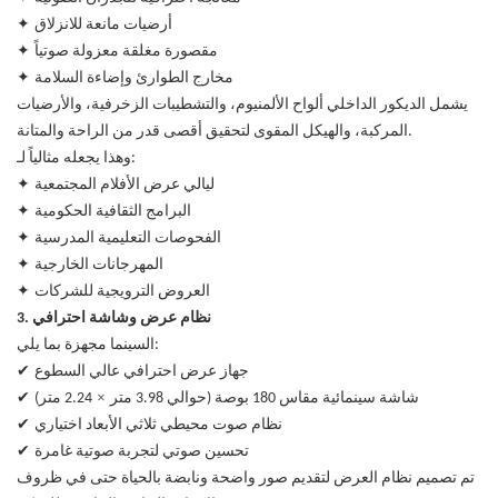
✦
أرضيات مانعة للانزلاق
✦
مقصورة مغلقة معزولة صوتياً
✦
مخارج الطوارئ وإضاءة السلامة
يشمل الديكور الداخلي ألواح الألمنيوم، والتشطيبات الزخرفية، والأرضيات
المركبة، والهيكل المقوى لتحقيق أقصى قدر من الراحة والمتانة.
وهذا يجعله مثالياً لـ:
✦
ليالي عرض الأفلام المجتمعية
✦
البرامج الثقافية الحكومية
✦
الفحوصات التعليمية المدرسية
✦
المهرجانات الخارجية
✦
العروض الترويجية للشركات
3. نظام عرض وشاشة احترافي
السينما مجهزة بما يلي:
✔
جهاز عرض احترافي عالي السطوع
✔
×
شاشة سينمائية مقاس 180 بوصة (حوالي 3.98 متر
2.24 متر)
✔
نظام صوت محيطي ثلاثي الأبعاد اختياري
✔
تحسين صوتي لتجربة صوتية غامرة
تم تصميم نظام العرض لتقديم صور واضحة ونابضة بالحياة حتى في ظروف