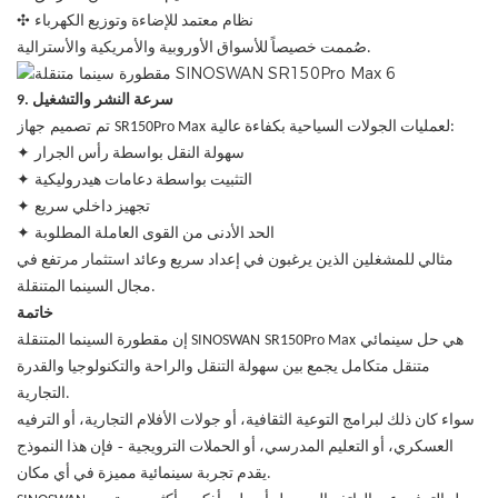
✣
نظام معتمد للإضاءة وتوزيع الكهرباء
صُممت خصيصاً للأسواق الأوروبية والأمريكية والأسترالية.
9. سرعة النشر والتشغيل
تم تصميم
لعمليات الجولات السياحية بكفاءة عالية:
SR150Pro Max
جهاز
✦
سهولة النقل بواسطة رأس الجرار
✦
التثبيت بواسطة دعامات هيدروليكية
✦
تجهيز داخلي سريع
✦
الحد الأدنى من القوى العاملة المطلوبة
مثالي للمشغلين الذين يرغبون في إعداد سريع وعائد استثمار مرتفع في
مجال السينما المتنقلة.
خاتمة
هي حل سينمائي
SR150Pro Max
إن مقطورة السينما المتنقلة SINOSWAN
متنقل متكامل يجمع بين سهولة التنقل والراحة والتكنولوجيا والقدرة
التجارية.
سواء كان ذلك لبرامج التوعية الثقافية، أو جولات الأفلام التجارية، أو الترفيه
-
العسكري، أو التعليم المدرسي، أو الحملات الترويجية
فإن هذا النموذج
يقدم تجربة سينمائية مميزة في أي مكان.