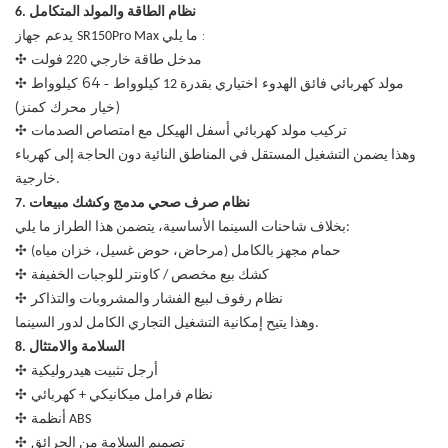
6. نظام الطاقة والمولد المتكامل
:
SR150Pro Max ما يلي
يدعم
جهاز
✣
مدخل طاقة خارجي 220 فولت
64 كيلوواط
✣
-
مولد كهربائي فائق الهدوء
اختياري بقدرة 12 كيلوواط
(خيار محرك كمنز)
✣
تركيب مولد كهربائي أسفل الهيكل مع امتصاص الصدمات
وهذا يضمن التشغيل المستقل في المناطق النائية دون الحاجة إلى كهرباء
خارجية.
7. نظام صرف صحي مدمج وكشك مبيعات
بخلاف شاحنات السينما الأساسية، يتضمن هذا الطراز ما يلي:
✣
حمام مجهز بالكامل (مرحاض، حوض غسيل، خزان مياه)
✣
كشك بيع مخصص / كاونتر للوجبات الخفيفة
✣
نظام رفوف لبيع الفشار والمشروبات والتذاكر
وهذا يتيح إمكانية التشغيل التجاري الكامل لدور السينما.
8. السلامة والامتثال
✣
أرجل تثبيت هيدروليكية
✣
نظام فرامل ميكانيكي + كهربائي
✣
أنظمة ABS
✣
تصميم السلامة من الحرائق