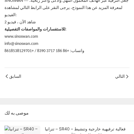
—
جعل الترفيه عبر الهاتف المحمول أسهل وأذكى وأكثر ربحية.
SINOSWAN
لمعرفة المزيد عن هذا النموذج، يرجى النقر على الرابط التالي لمشاهدة
الفيديو:
شاهد الآن
،
فيديو 2
للاستفسارات والمواصفات التفصيلية:
www.sinoswan.com
info@sinoswan.com
واتساب: +86 186 3717 8390 / +8618538129701
التالي
السابق
موصى به لك
تنزانيا – SR40 – فعالية ترفيهية خارجية وتنشيط