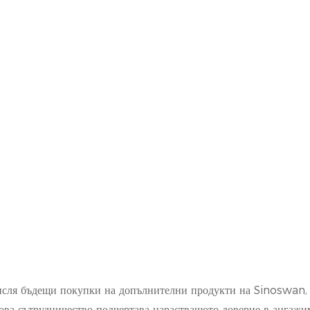
исля бъдещи покупки на допълнителни продукти на Sinoswan, 
ова сътрудничество подчертава нарастващото доверие в ангажи