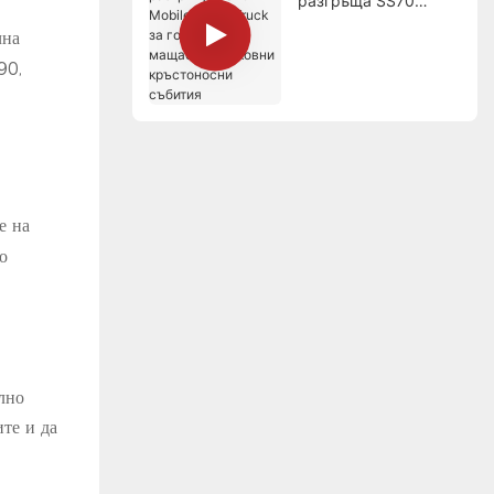
разгръща SS70
Mobile Stage Truck за
чна
големи - мащабни
90,
църковни
кръстоносни събития
е на
о
лно
те и да