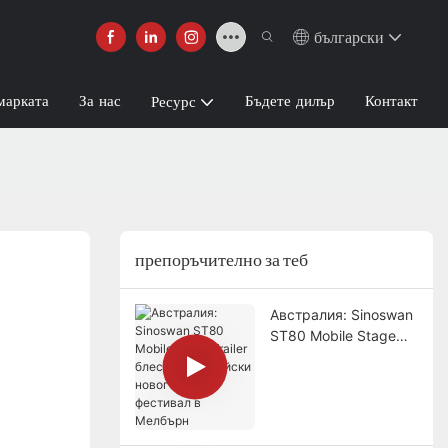
български
марката
За нас
Бъдете дилър
Контакт
Ресурс
препоръчително за теб
Австралия: Sinoswan
ST80 Mobile Stage
Trailer блести на
индийски
новогодишен
фестивал в Мелбърн