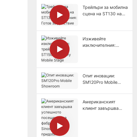
Трейлъри за мобилна
сцена на ST130 на
Танзания: Готов за
действие
Изживейте
изключителния:
трейлърът на
ST150Pro Luxury
Mobile Stage
Опит иновации:
SM120Pro Mobile
Showroom
Американският
клиент завършва
успешното
посещение на
фабриката на
Sinoswan и