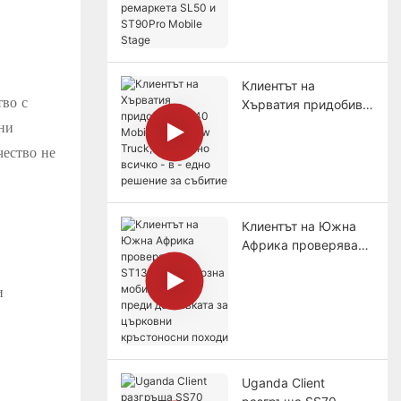
придобива
ремаркета SL50 и
ST90Pro Mobile Stage
Клиентът на
тво с
Хърватия придобива
SR40 Mobile
ни
Roadshow Truck,
чество не
адаптивно всичко - в
- едно решение за
събитие
Клиентът на Южна
Африка проверява
ST130Pro Луксозна
мобилна сцена
и
преди доставката за
църковни
кръстоносни походи
Uganda Client