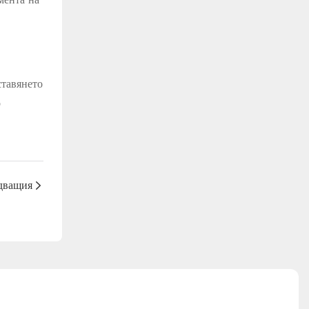
ставянето
о
дващия