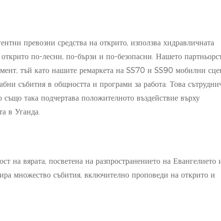
ентни превозни средства на открито, използва хидравличната
а открито по-лесни, по-бързи и по-безопасни. Нашето партньорс
имент, тъй като нашите ремаркета на SS70 и SS90 мобилни сце
бни събития в общността и програми за работа. Това сътрудни
 също така подчертава положителното въздействие върху
а в Уганда.
ост на вярата, посветена на разпространението на Евангелието 
ира множество събития, включително проповеди на открито и