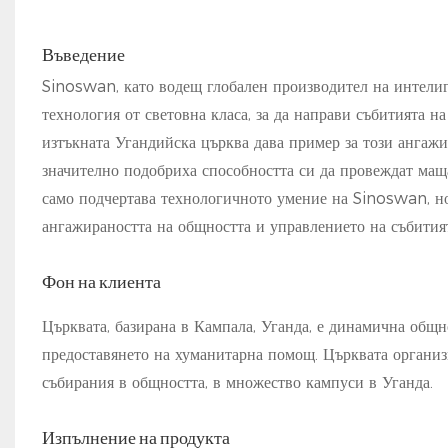
Въведение
Sinoswan, като водещ глобален производител на интелиг
технология от световна класа, за да направи събитията н
изтъкната Угандийска църква дава пример за този ангаж
значително подобриха способността си да провеждат маща
само подчертава технологичното умение на Sinoswan, но
ангажираността на общността и управлението на събитият
Фон на клиента
Църквата, базирана в Кампала, Уганда, е динамична общн
предоставянето на хуманитарна помощ. Църквата организ
събирания в общността, в множество кампуси в Уганда.
Изпълнение на продукта