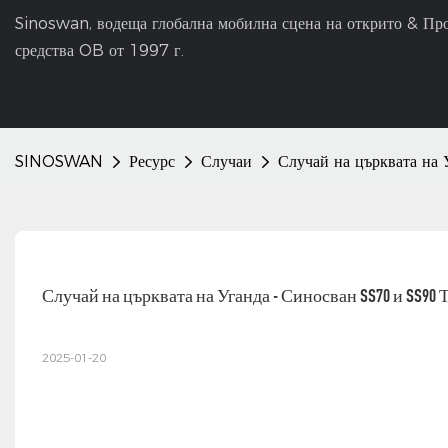
Sinoswan, водеща глобална мобилна сцена на открито & Пр
средства OB от 1997 г.
SINOSWAN
Ресурс
Случаи
Случай на църквата на
Случай на църквата на Уганда - Синосван SS70 и SS90
2025-01-20