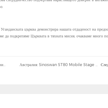
о.
Уганданската църква демонстрира нашата отдаденост на предо
е да подкрепяме Църквата в тяхната мисия, очакваме много п
Трейлъри за мобилна сцена на ST130 на Танзания: Готов за действие
Австралия: Sinoswan ST80 Mobile Stage Trailer блести на индийски новогодишен фестивал в Мелбърн
Сле