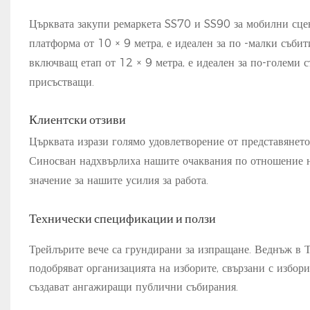
Църквата закупи ремаркета SS70 и SS90 за мобилни сцени
платформа от 10 × 9 метра, е идеален за по -малки съби
включващ етап от 12 × 9 метра, е идеален за по-големи 
присъстващи.
Клиентски отзиви
Църквата изрази голямо удовлетворение от представянето
Синосван надхвърлиха нашите очаквания по отношение на
значение за нашите усилия за работа.
Технически спецификации и ползи
Трейлърите вече са грундирани за изпращане. Веднъж в Т
подобряват организацията на изборите, свързани с избор
създават ангажиращи публични събирания.