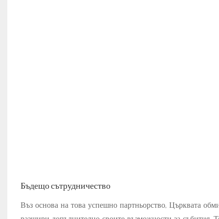
Бъдещо сътрудничество
Въз основа на това успешно партньорство, Църквата обм
разшири допълнително своите възможности за събития. Т