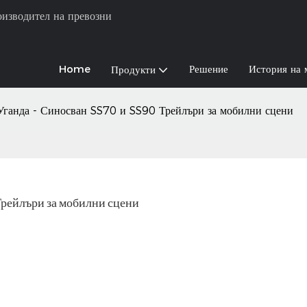
оизводител на превозни
Home
Решение
История на 
Продукти
 Уганда - Синосван SS70 и SS90 Трейлъри за мобилни сцени
 Трейлъри за мобилни сцени