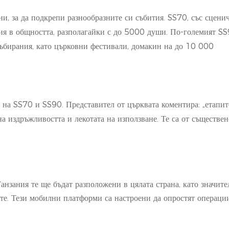
, за да подкрепи разнообразните си събития. SS70, със сцени
тия в общността, разполагайки с до 5000 души. По-големият SS
събирания, като църковни фестивали, домакин на до 10 000
 на SS70 и SS90. Представител от църквата коментира: „етапит
 издръжливостта и лекотата на използване. Те са от съществен
анзания те ще бъдат разположени в цялата страна, като значите
ите. Тези мобилни платформи са настроени да опростят операции