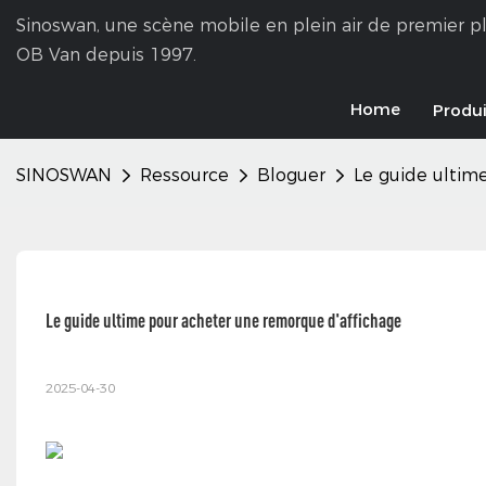
Sinoswan, une scène mobile en plein air de premier pl
OB Van depuis 1997.
Home
Produi
SINOSWAN
Ressource
Bloguer
Le guide ultim
Le guide ultime pour acheter une remorque d'affichage
2025-04-30