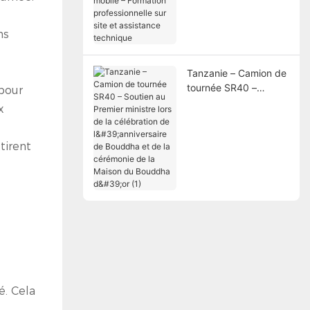
Formation
professionnelle sur
ns
site et assistance
technique
Tanzanie – Camion de
tournée SR40 –
pour
Soutien au Premier
x
ministre lors de la
célébration de
l'anniversaire de
tirent
Bouddha et de la
cérémonie de la
Maison du Bouddha
d'or (1)
é. Cela