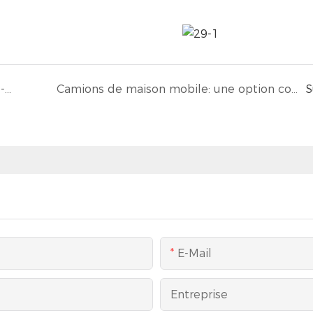
Le guide ultime pour sélectionner la bande-annonce de LED mobile idéale pour vos événements
Camions de maison mobile: une option contemporaine pour une vie minimaliste
S
E-Mail
Entreprise