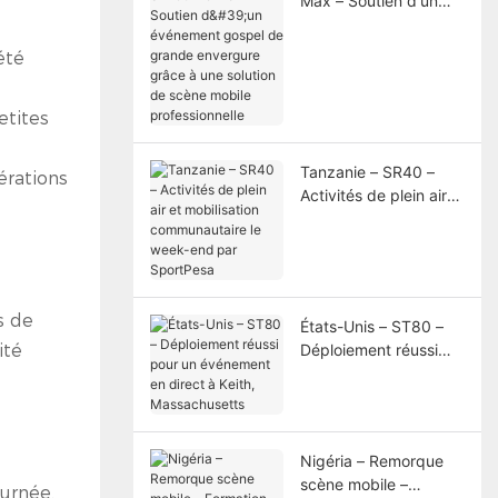
Max – Soutien d'un
événement gospel de
grande envergure
été
grâce à une solution
de scène mobile
professionnelle
etites
Tanzanie – SR40 –
érations
Activités de plein air
et mobilisation
communautaire le
week-end par
SportPesa
s de
États-Unis – ST80 –
Déploiement réussi
ité
pour un événement en
direct à Keith,
Massachusetts
Nigéria – Remorque
scène mobile –
urnée.