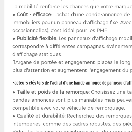
La mobilité renforce les chances que votre marque 
●
Coût - efficace:
L'achat d'une bande-annonce de p
immobiliers pour un panneau d'affichage fixe. Ave
occasionnelles), c'est idéal pour les PME.
●
Publicité flexible:
Les panneaux d'affichage mobi
correspondre à différentes campagnes, événemen
d'affichage statiques.
Argane de portée et engagement: placés le long de
plus d'attention et augmentent l'engagement du pu
Facteurs clés lors de l'achat d'une bande-annonce de panneau d'af
●
Taille et poids de la remorque:
Choisissez une ta
bandes-annonces sont plus maniables mais peuvent
compatible avec votre véhicule de remorquage.
●
Qualité et durabilité:
Recherchez des remorques e
intempéries, comme des cadres robustes, des pièces
réduit les besoins de maintenance et de remplac