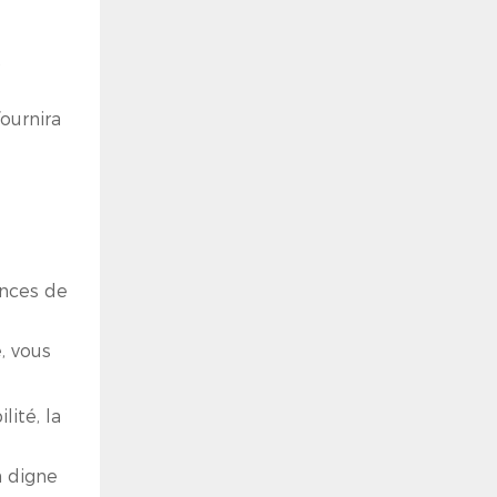
t
ournira
onces de
, vous
ité, la
n digne