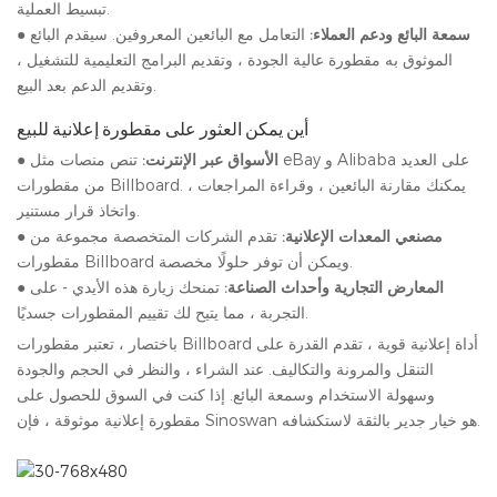
تبسيط العملية.
سمعة البائع ودعم العملاء:
التعامل مع البائعين المعروفين. سيقدم البائع
●
الموثوق به مقطورة عالية الجودة ، وتقديم البرامج التعليمية للتشغيل ،
وتقديم الدعم بعد البيع.
أين يمكن العثور على مقطورة إعلانية للبيع
الأسواق عبر الإنترنت:
تنص منصات مثل eBay و Alibaba على العديد
●
من مقطورات Billboard. يمكنك مقارنة البائعين ، وقراءة المراجعات ،
واتخاذ قرار مستنير.
مصنعي المعدات الإعلانية:
تقدم الشركات المتخصصة مجموعة من
●
مقطورات Billboard ويمكن أن توفر حلولًا مخصصة.
المعارض التجارية وأحداث الصناعة:
تمنحك زيارة هذه الأيدي - على
●
التجربة ، مما يتيح لك تقييم المقطورات جسديًا.
باختصار ، تعتبر مقطورات Billboard أداة إعلانية قوية ، تقدم القدرة على
التنقل والمرونة والتكاليف. عند الشراء ، والنظر في الحجم والجودة
وسهولة الاستخدام وسمعة البائع. إذا كنت في السوق للحصول على
مقطورة إعلانية موثوقة ، فإن Sinoswan هو خيار جدير بالثقة لاستكشافه.