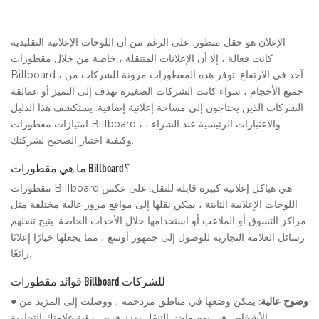
الإعلان هو حقل متطور. على الرغم من أن اللوحات الإعلانية التقليدية
كانت فعالة ، إلا أن الإعلانات المتنقلة ، خاصة من خلال مقطورات
Billboard ، آخذ في الارتفاع. توفر هذه المقطورات مرونة للشركات من
جميع الأحجام ، سواء كانت الشركات الصغيرة تهدف إلى التميز أو عمالقة
الشركات الذين يحتاجون إلى مساحة إعلانية إضافية. يستكشف هذا الدليل
امتيازات مقطورات Billboard ، والاعتبارات الرئيسية عند الشراء ،
وكيفية اختيار الصحيح لشركتك.
ما هي مقطورات Billboard؟
مقطورات Billboard هي هياكل إعلانية كبيرة قابلة للنقل. على عكس
اللوحات الإعلانية الثابتة ، يمكن نقلها إلى مواقع مرور عالية مختلفة مثل
مراكز التسوق أو الملاعب أو استخدامها خلال الأحداث الخاصة. يتيح تنقلهم
رسائل العلامة التجارية للوصول إلى جمهور أوسع ، مما يجعلها خيارًا إعلانًا
رائعًا.
فوائد مقطورات Billboard للشركات
وضوح عالية:
يمكن وضعها في مناطق مزدحمة ، ووصلت إلى المزيد من
●
الأشخاص في يوم واحد. التنقل يعزز فرص رؤية علامتك التجارية.