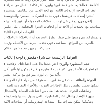
التكلفة - فعالة:
يعد شراء مقطورة بيلبورد أكثر تكلفة - فعال من شراء
●
العقارات للوحة الإعلانات الثابتة. مع الحد الأدنى من التكاليف المستمرة
(مجرد إصلاحات عرضية) ، فهي مثالية للشركات الصغيرة والمتوسطة.
إعلان مرن:
يمكن نقل لوحات الإعلانات المحمولة أو تغيير إعلاناتها
●
لتتناسب مع الحملات أو الأحداث أو اتجاهات السوق المختلفة ، على عكس
اللوحات الإعلانية الثابتة.
 REACH REACH والمشاركة: يتم وضعها على طول الطرق السريعة أو
بالقرب من المواقع السياحية ، فهي تجذب المزيد من الاهتمام وزيادة
مشاركة الجمهور مع محتوى الإعلان.
العوامل الرئيسية عند شراء مقطورة لوحة إعلانات
حجم المقطورة والوزن:
اختر حجمًا بناءً على احتياجاتك الإعلانية.
●
المقطورات الأصغر هي أكثر قابلية للمناورة ولكن قد يكون لها تأثير أقل.
تأكد من أن الوزن متوافق مع مركبة القطر.
الجودة والمتانة:
ابحث عن مقطورات مصنوعة من مواد عالية الجودة
●
يمكنها تحمل الطقس ، مثل الإطارات القوية ، والأجزاء المقاومة للصدأ ،
وشاشات الجودة الجيدة. هذا يقلل من احتياجات الصيانة والاستبدال.
سهولة الإعداد والنقل:
اختر المقطورات التي يسهل سحبها وإعدادها
●
وتفكيكها. يمكن لميزات مثل المصاعد الهيدروليكية أو الشاشات الآلية