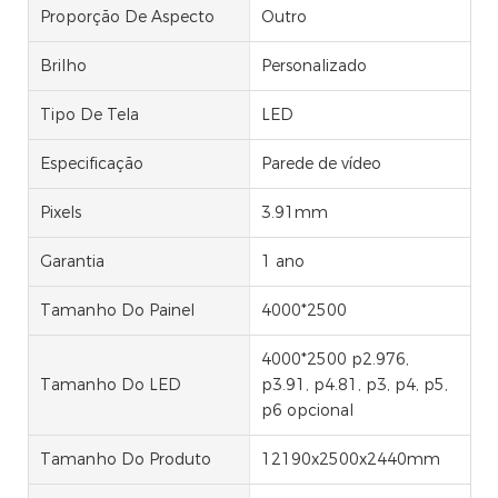
Proporção De Aspecto
Outro
Brilho
Personalizado
Tipo De Tela
LED
Especificação
Parede de vídeo
Pixels
3.91mm
Garantia
1 ano
Tamanho Do Painel
4000*2500
4000*2500 p2.976,
Tamanho Do LED
p3.91, p4.81, p3, p4, p5,
p6 opcional
Tamanho Do Produto
12190x2500x2440mm