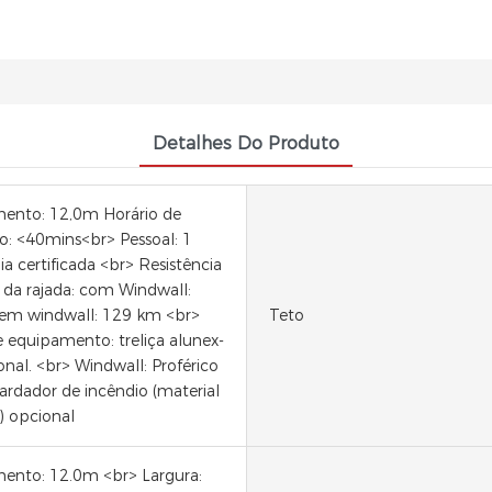
Detalhes Do Produto
ento: 12,0m Horário de
ão: <40mins<br> Pessoal: 1
a certificada <br> Resistência
 da rajada: com Windwall:
em windwall: 129 km <br>
Teto
e equipamento: treliça alunex-
onal. <br> Windwall: Proférico
etardador de incêndio (material
) opcional
nto: 12.0m <br> Largura: