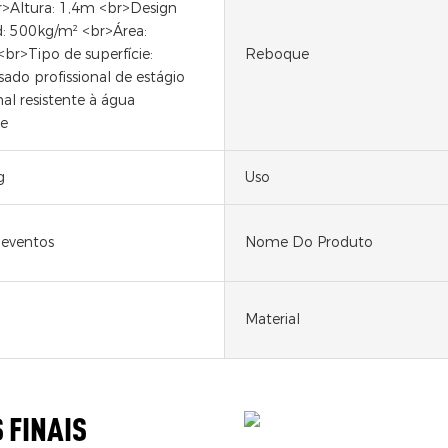
>Altura: 1,4m <br>Design
d: 500kg/m² <br>Área:
br>Tipo de superfície:
Reboque
do profissional de estágio
nal resistente à água
te
g
Uso
eventos
Nome Do Produto
Material
 FINAIS