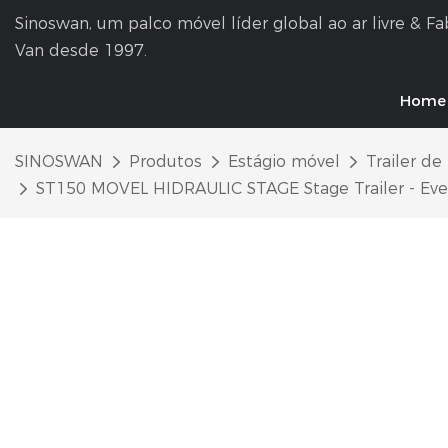
Sinoswan, um palco móvel líder global ao ar livre & F
Van desde 1997.
Home
SINOSWAN
Produtos
Estágio móvel
Trailer de
ST150 MOVEL HIDRAULIC STAGE Stage Trailer - Even