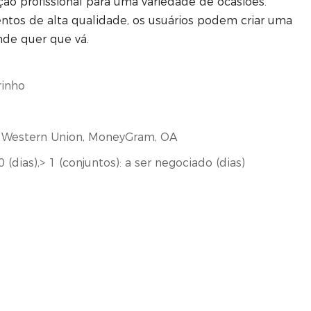
ão profissional para uma variedade de ocasiões.
ntos de alta qualidade, os usuários podem criar uma
nde quer que vá.
rinho
/T, Western Union, MoneyGram, OA
0 (dias),> 1 (conjuntos): a ser negociado (dias)