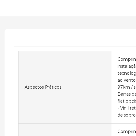
Comprim
instalaç
tecnologi
ao vento
Aspectos Práticos
97km / s
Barras d
flat opci
- Vinil r
de sopro
Comprime