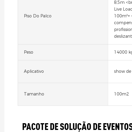
8,5m <br
Live Loa
Piso Do Palco
100m²+ <
compensa
profissio
deslizan
Peso
14000 k
Aplicativo
show de 
Tamanho
100m2
PACOTE DE SOLUÇÃO DE EVENTOS