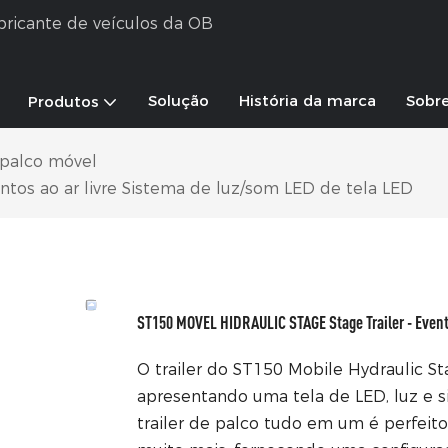
abricante de veículos da OB
Solução
História da marca
Sobr
Produtos
 palco móvel
tos ao ar livre Sistema de luz/som LED de tela LED
ST150 MOVEL HIDRAULIC STAGE Stage Trailer - Evento
O trailer do ST150 Mobile Hydraulic Sta
apresentando uma tela de LED, luz e s
trailer de palco tudo em um é perfeito 