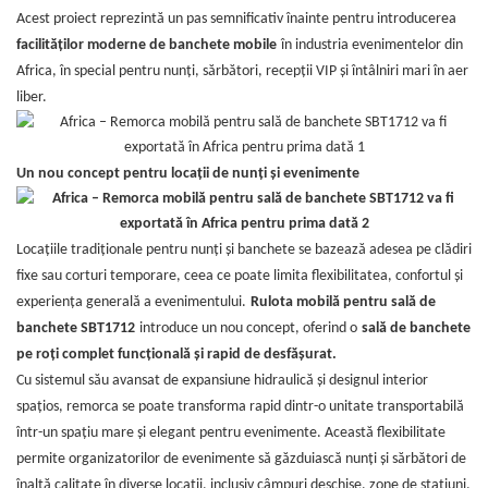
Acest proiect reprezintă un pas semnificativ înainte pentru introducerea
facilităților moderne de banchete mobile
în industria evenimentelor din
Africa, în special pentru nunți, sărbători, recepții VIP și întâlniri mari în aer
liber.
Un nou concept pentru locații de nunți și evenimente
Locațiile tradiționale pentru nunți și banchete se bazează adesea pe clădiri
fixe sau corturi temporare, ceea ce poate limita flexibilitatea, confortul și
experiența generală a evenimentului.
Rulota mobilă pentru sală de
banchete SBT1712
introduce un nou concept, oferind o
sală de banchete
pe roți complet funcțională și rapid de desfășurat.
Cu sistemul său avansat de expansiune hidraulică și designul interior
spațios, remorca se poate transforma rapid dintr-o unitate transportabilă
într-un spațiu mare și elegant pentru evenimente. Această flexibilitate
permite organizatorilor de evenimente să găzduiască nunți și sărbători de
înaltă calitate în diverse locații, inclusiv câmpuri deschise, zone de stațiuni,