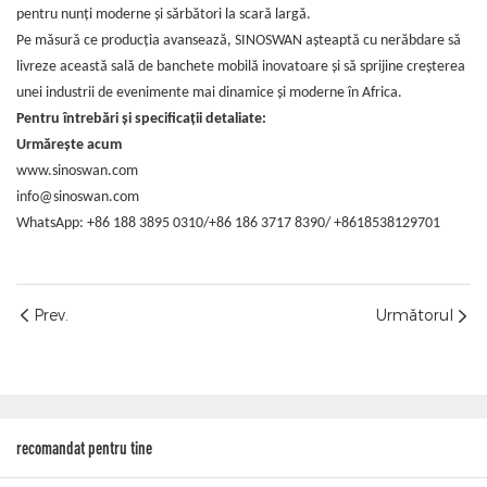
pentru nunți moderne și sărbători la scară largă.
Pe măsură ce producția avansează, SINOSWAN așteaptă cu nerăbdare să
livreze această sală de banchete mobilă inovatoare și să sprijine creșterea
unei industrii de evenimente mai dinamice și moderne în Africa.
Pentru întrebări și specificații detaliate:
Urmărește acum
www.sinoswan.com
info@sinoswan.com
WhatsApp: +86 188 3895 0310/+86 186 3717 8390/ +8618538129701
Prev.
Următorul
recomandat pentru tine