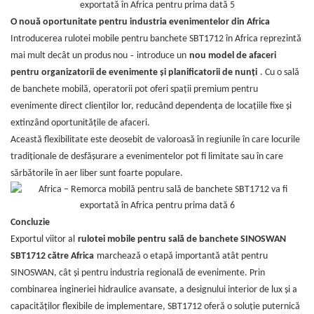
O nouă oportunitate pentru industria evenimentelor din Africa
Introducerea rulotei mobile pentru banchete SBT1712 în Africa reprezintă
-
mai mult decât un produs nou
introduce un
nou model de afaceri
pentru organizatorii de evenimente și planificatorii de nunți
. Cu o sală
de banchete mobilă, operatorii pot oferi spații premium pentru
evenimente direct clienților lor, reducând dependența de locațiile fixe și
extinzând oportunitățile de afaceri.
Această flexibilitate este deosebit de valoroasă în regiunile în care locurile
tradiționale de desfășurare a evenimentelor pot fi limitate sau în care
sărbătorile în aer liber sunt foarte populare.
Concluzie
Exportul viitor al
rulotei mobile pentru sală de banchete SINOSWAN
SBT1712 către Africa
marchează o etapă importantă atât pentru
SINOSWAN, cât și pentru industria regională de evenimente. Prin
combinarea ingineriei hidraulice avansate, a designului interior de lux și a
capacităților flexibile de implementare, SBT1712 oferă o soluție puternică