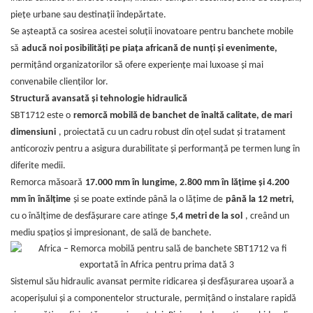
piețe urbane sau destinații îndepărtate.
Se așteaptă ca sosirea acestei soluții inovatoare pentru banchete mobile
să
aducă noi posibilități pe piața africană de nunți și evenimente,
permițând organizatorilor să ofere experiențe mai luxoase și mai
convenabile clienților lor.
Structură avansată și tehnologie hidraulică
SBT1712 este o
remorcă mobilă de banchet de înaltă calitate, de mari
dimensiuni
, proiectată cu un cadru robust din oțel sudat și tratament
anticoroziv pentru a asigura durabilitate și performanță pe termen lung în
diferite medii.
Remorca măsoară
17.000 mm în lungime, 2.800 mm în lățime și 4.200
mm în înălțime
și se poate extinde până la o lățime de
până la 12 metri,
cu o înălțime de desfășurare care atinge
5,4 metri de la sol
, creând un
mediu spațios și impresionant, de sală de banchete.
Sistemul său hidraulic avansat permite ridicarea și desfășurarea ușoară a
acoperișului și a componentelor structurale, permițând o instalare rapidă