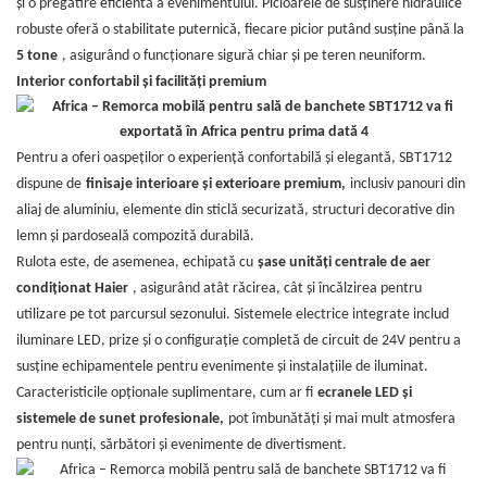
și o pregătire eficientă a evenimentului. Picioarele de susținere hidraulice
robuste oferă o stabilitate puternică, fiecare picior putând susține până la
5 tone
, asigurând o funcționare sigură chiar și pe teren neuniform.
Interior confortabil și facilități premium
Pentru a oferi oaspeților o experiență confortabilă și elegantă, SBT1712
dispune de
finisaje interioare și exterioare premium,
inclusiv panouri din
aliaj de aluminiu, elemente din sticlă securizată, structuri decorative din
lemn și pardoseală compozită durabilă.
Rulota este, de asemenea, echipată cu
șase unități centrale de aer
condiționat Haier
, asigurând atât răcirea, cât și încălzirea pentru
utilizare pe tot parcursul sezonului. Sistemele electrice integrate includ
iluminare LED, prize și o configurație completă de circuit de 24V pentru a
susține echipamentele pentru evenimente și instalațiile de iluminat.
Caracteristicile opționale suplimentare, cum ar fi
ecranele LED și
sistemele de sunet profesionale,
pot îmbunătăți și mai mult atmosfera
pentru nunți, sărbători și evenimente de divertisment.