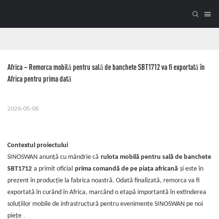
Africa – Remorca mobilă pentru sală de banchete SBT1712 va fi exportată în 
Africa pentru prima dată
2026-05-06
Contextul proiectului
SINOSWAN anunță cu mândrie că
rulota mobilă pentru sală de banchete
SBT1712
a primit oficial
prima comandă de pe piața africană
și este în
prezent în producție la fabrica noastră. Odată finalizată, remorca va fi
exportată în curând în Africa, marcând o etapă importantă în extinderea
soluțiilor mobile de infrastructură pentru evenimente SINOSWAN pe noi
.
piețe