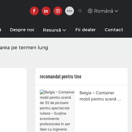
Română
ă
Despre noi
Fii dealer
Contact
Resursă
erarea pe termen lung
recomandat pentru tine
Belgia – Container
mobil pentru scenă de
35 de picioare pentru
spectacole rutiere –
Susține evenimente
profesionale în aer
liber cu inginerie