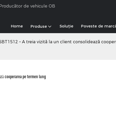
& Producător de vehicule OB
Home
Soluţie
Poveste de marc
Produse
 SBT1512 – A treia vizită la un client consolidează coop
ează cooperarea pe termen lung