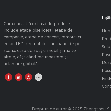
Legătu
Gama noastră extinsă de produse
include etape bisericești, etape de
Hom
campanie, etape de concert, remorci cu
Pro
ecran LED -uri mobile, camioane de pe
Solu
scena, case de spațiu mobil și multe
Pove
altele, câștigând recunoaștere și
Desp
aclamare globală.
Resu
Fii d
Cont
Drepturi de autor © 2025 Zhengzhou Sin