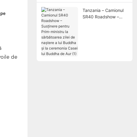
Tanzania – Camionul
pe
SR40 Roadshow –
Susținere pentru Prim-
ministru la
sărbătoarea zilei de
naștere a lui Buddha și
ă
la ceremonia Casei lui
Buddha de Aur (1)
oile de