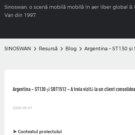
Sinoswan, o scenă mobilă mobilă în aer liber global 
Van din 1997.
SINOSWAN
Resursă
Blog
Argentina – ST130 și
Argentina – ST130 și SBT1512 – A treia vizită la un client consolid
2026-05-07
➤
Contextul proiectului