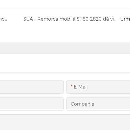
Africa – Remorca mobilă pentru sală de banchete SBT1712 va fi exportată în Africa pentru prima dată
SUA – Remorca mobilă ST80 2820 dă viață unui eveniment în aer liber în Phoenix
Urm
E-Mail
Companie