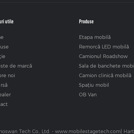
ri utile
Produse
e
Etapa mobilă
duse
Remorcă LED mobilă
ţie
Camionul Roadshow
ste de marcă
Sala de banchete mobi
re noi
Camion clinică mobilă
rsă
Spațiu mobil
ealer
OB Van
act
oswan Tech Co., Ltd. -
www.mobilestagetech.com
|
Hart