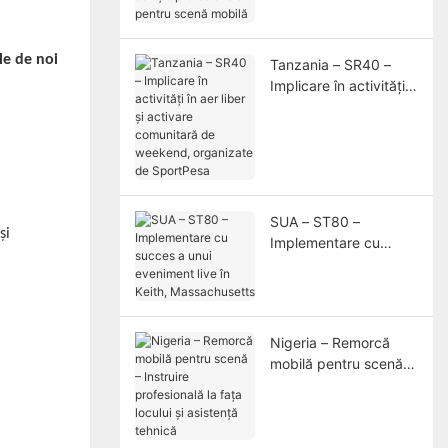
pentru scenă mobilă
le de noi
Tanzania – SR40 –
Implicare în activități
în aer liber și activare
comunitară de
weekend, organizate
de SportPesa
SUA – ST80 –
și
Implementare cu
succes a unui
eveniment live în
Keith, Massachusetts
Nigeria – Remorcă
mobilă pentru scenă –
Instruire profesională
la fața locului și
asistență tehnică