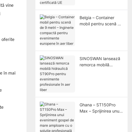
certificată UE
ită vine
i
Belgia – Container
mobil pentru scenă de
9 metri – Inginerie
compactă pentru
 oferite
evenimente europene
în aer liber
SINOSWAN lansează
remorca mobilă
hidraulică ST90Pro
e în mai
pentru evenimente
profesionale în aer
liber
e
Ghana – ST150Pro
te
Max – Sprijinirea unui
eveniment gospel de
mare amploare cu o
soluție profesională