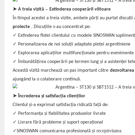
–
➤
A treia vizită
Extinderea cooperării viitoare
În timpul acestei a treia vizite, ambele părți au purtat discuți
proiecte
. Discuțiile s-au concentrat pe:
cu
✓
Extinderea flotei clientului
modele SINOSWAN supliment
✓
Personalizarea de noi soluții adaptate pieței argentiniene
✓
Explorarea aplicațiilor multifuncționale pentru evenimente 
✓
Îmbunătățirea cooperării pe termen lung și a asistenței teh
Această vizită marchează un pas important către
dezvoltarea 
ajungând la o colaborare continuă.
➤
Încrederea și satisfacția clienților
Clientul și-a exprimat satisfacția ridicată față de:
✓
Performanța și fiabilitatea produselor livrate
✓
Livrare fără probleme și suport operațional
receptivitatea
✓
SINOSWAN
comunicarea profesională și