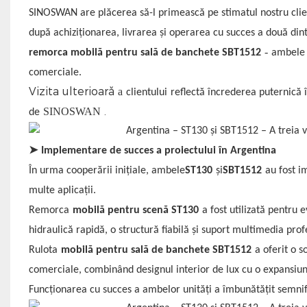
SINOSWAN are plăcerea să-l primească pe stimatul nostru clie
după achiziționarea, livrarea și operarea cu succes a două din
-
remorca mobilă pentru sală de banchete SBT1512
ambele f
comerciale.
Vizita ulterioară
a
clientului
reflectă încrederea puternică 
.
SINOSWAN
de
➤
Implementare de succes a proiectului în Argentina
În urma cooperării inițiale, ambele
ST130
şi
SBT1512
au fost i
multe aplicații.
Remorca
mobilă pentru scenă ST130
a fost utilizată pentru 
hidraulică rapidă, o structură fiabilă și suport multimedia prof
Rulota
mobilă pentru sală de banchete SBT1512
a oferit o s
comerciale, combinând designul interior de lux cu o expansiune
Funcționarea cu succes a ambelor unități a îmbunătățit semnific