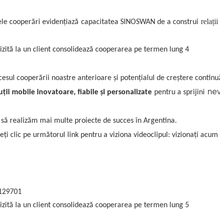
relații
rele cooperări evidențiază
capacitatea SINOSWAN de a construi
cesul cooperării noastre anterioare și potențialul de creștere continu
nev
uții mobile inovatoare, fiabile și personalizate
pentru a sprijini
să realizăm mai multe proiecte de succes în Argentina.
ți clic pe următorul link pentru a viziona videoclipul: vizionați acum
129701