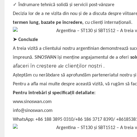
✓
Îndrumare tehnică solidă și servicii post-vânzare
Decizia lor de a ne vizita din nou și de a discuta despre viitoa
termen lung, bazate pe încredere,
cu clienți internaționali.
➤
Concluzie
A treia vizită a clientului nostru argentinian demonstrează suc
împreună. SINOSWAN își menține angajamentul de a oferi
sol
afaceri în creștere
clienților noștri
ale
.
Așteptăm cu nerăbdare să aprofundăm parteneriatul nostru și 
Pentru a afla mai multe despre această vizită, vă rugăm să face
Pentru întrebări și specificații detaliate:
www.sinoswan.com
info@sinoswan.com
WhatsApp: +86 188 3895 0310/+86 186 3717 8390/ +8618538