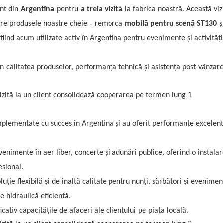
nt din
Argentina
pentru
a treia vizită
la fabrica noastră. Această viz
-
tre produsele noastre cheie
remorca
mobilă pentru scenă ST130
ș
iind acum utilizate activ în Argentina pentru evenimente și activități
în
calitatea produselor, performanța tehnică și asistența post-vânzare
mplementate cu succes în Argentina și au oferit performanțe excelent
evenimente în aer liber, concerte și adunări publice, oferind o instalar
esional.
oluție flexibilă și de înaltă calitate pentru nunți, sărbători și evenimen
 hidraulică eficientă.
pe
ativ capacitățile de afaceri ale clientului
piața locală.