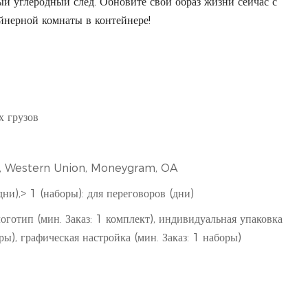
ый углеродный след. Обновите свой образ жизни сейчас с
нерной комнаты в контейнере!
х грузов
/T, Western Union, Moneygram, OA
дни),> 1 (наборы): для переговоров (дни)
готип (мин. Заказ: 1 комплект), индивидуальная упаковка
оры), графическая настройка (мин. Заказ: 1 наборы)