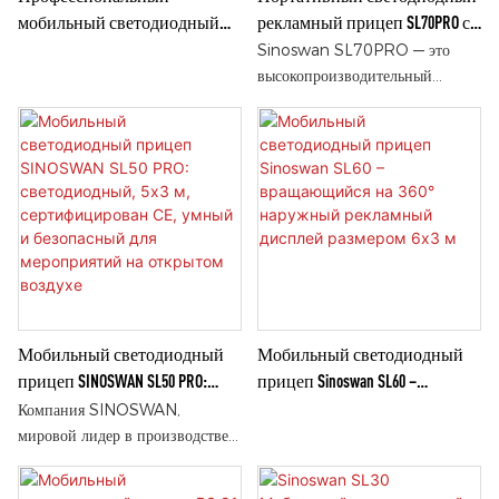
мобильный светодиодный
рекламный прицеп SL70PRO с
сценический прицеп SL130PRO
возможностью установки
Sinoswan SL70PRO — это
нескольких пикселей
высокопроизводительный
мобильный светодиодный
прицеп для проведения
мероприятий и рекламы на
открытом воздухе. Он оснащен
светодиодным экраном
размером 7x4 м с несколькими
вариантами разрешения (P2–
P4,81), обеспечивающим
кристально чистое изображение.
Гидравлический подъёмник
Мобильный светодиодный
Мобильный светодиодный
достигает высоты 3000 мм, а
прицеп SINOSWAN SL50 PRO:
прицеп Sinoswan SL60 –
вращение на 360° обеспечивает
светодиодный, 5x3 м,
вращающийся на 360°
оптимальный обзор. SL70PRO
Компания SINOSWAN,
сертифицирован CE, умный и
наружный рекламный
идеально подходит для
мировой лидер в производстве
концертов, фестивалей,
интеллектуальных транспортных
безопасный для мероприятий
дисплей размером 6x3 м
спортивных мероприятий,
средств для улицы, с гордостью
на открытом воздухе