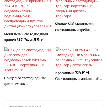
рекламных акций и церковных
представляет мобильный
служб, сочетая в себе гибкость,
сценический прицеп SL50PRO
мобильность и максимальный
— инновационное решение,
визуальный эффект.
призванное кардинально
Sinoswan SL30 Мобильный
изменить формат мероприятий
светодиодный трейлер:
на открытом воздухе. Благодаря
Мобильный светодиодный
портативный открытый
передовым гидравлическим
прицеп P3.91 7x4 м (SL70) с
дисплей трейлера
технологиям, SL50PRO
гидравлическим
обеспечивает организаторам
подъемником и
мероприятий непревзойденную
беспроводным пультом
простоту, скорость и
дистанционного управления
безопасность. Он уже завоевал
признание в Европе,
Красочный P5 P4 P3.91
ознаменовав официальный
Прицеп со светодиодным
Светодиодный мобильный
выход SINOSWAN на мировой
дисплеем для
рекламный щит - грузовик /
рынок.
гидравлической системы
трейлер / автомобиль
(SL40) — портативный и
элегантный
Отправьте свой запрос