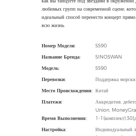
как вы танцуете под звёздами в окружении
любимых групп на современной сцене, кото
идеальный способ перенести концерт прямо
всю жизнь.
Номер Модели:
SS90
Название Бренда:
SINOSWAN
Модель:
SS90
Перевозки:
Поддержка морски
Место Происхождения:
Китай
Платежи:
Аккредитив, дебет
Union, MoneyGra
Время Выполнения:
1-1(комплект):30(
Настройка:
Индивидуальный ло