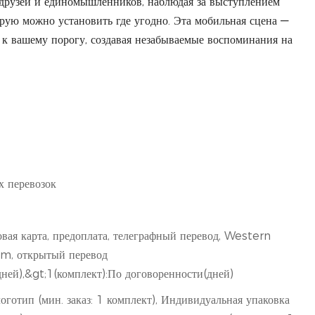
 друзей и единомышленников, наблюдая за выступлением
рую можно установить где угодно. Эта мобильная сцена —
 к вашему порогу, создавая незабываемые воспоминания на
х перевозок
овая карта, предоплата, телеграфный перевод, Western
m, открытый перевод
дней),&gt;1(комплект):По договоренности(дней)
готип (мин. заказ: 1 комплект), Индивидуальная упаковка