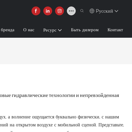
Pусский
 бренда
О нас
Быть дилером
Контакт
Ресурс
едовые гидравлические технологии и непревзойденная
дух, а волнение ощущается буквально физически, с нашим
ий на открытом воздухе с мобильной сценой. Представьте,