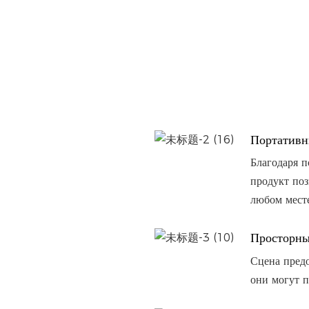
Портатив
Благодаря п
продукт поз
любом месте
Просторн
Сцена предо
они могут п