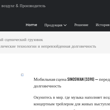
 воздухе & Производитель
Home
Решение
История
Продукция
й сценический грузовик
ические технологии и непревзойденная долговечность
Мобильная сцена SINOSWAN (SS90) — пер
долговечность
Окунитесь в мир, где музыка наполняет воз
концертным трейлером для живых выступлен