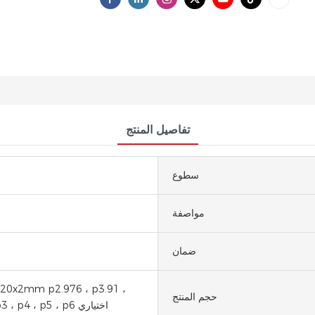
تفاصيل المنتج
سطوع
مواصفة
ضمان
20x2mm p2.976 ، p3.91 ،
حجم المنتج
p4.81 ، p3 ، p4 ، p5 ، p6 اختياري