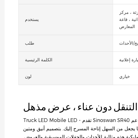
زئة ، مركز
تية ، قاعة
يستخدم
المعارض
يج/الأحداث
طلب
الكلمة الرئيسية
خياري
لون
 مذهل
Truck LED Mobile LED - تقدم Sinoswan SR40 تخصيص تصميم احترافي ودعم
ا يجعل من السهل إتاحة المسرح إليك. بتصميم أنيق ومتين
وليكية هذه مثالية للأحداث والحفلات الموسيقية والعروض.