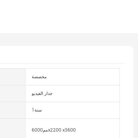
مخصصة
جدار الفيديو
سنة1
مم6000x2200 x3600