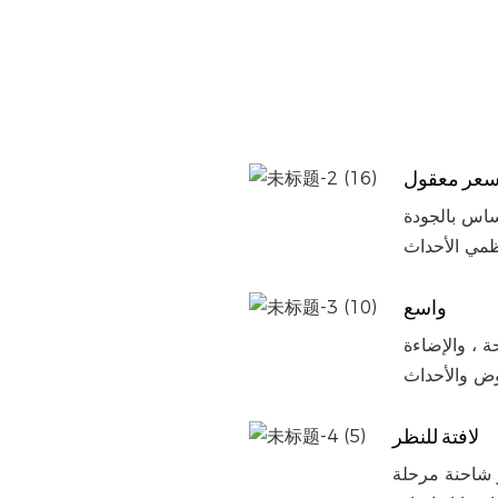
سعر معقول
ساس بالجودة
واسع
البناء المتين ، تبرز هذه
لافتة للنظر
لة LED المتنقلة للبيع بواسطة Sinoswan SR40