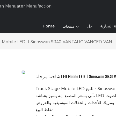
 التجارية
حل
Home
منتجات
شاحنة مرحلة LED Mobile LED لـ Sinoswan SR40 VANTALIC VANCED VAN
Sinoswan SR40 VANTALIC VANCE
Truck Stage Mobile LED للبيع - Sinoswan SR40 هي سيارة منصة هيدروليكية متعددة الاستخدامات وقوية
تأتي بسعر المصنع. إنه يتميز بشاشة LED عالية الجودة لتعزيز الرؤية والمعدات الصوتية الاستثنائية لجودة الصوت
نقاط البيع: