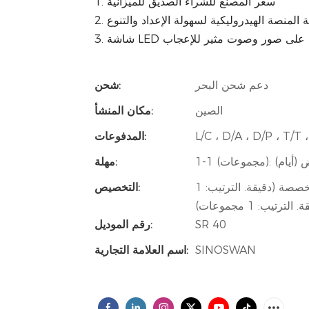
1. سعر المصنع للشراء الصديق للميزانية
لة المنصة الهيدروليكية لسهولة الإعداد والتنوع
للحصول على صور وصوت مثير للإعجاب
دعم شحن البحر
شحن:
الصين
مكان المنشأ:
L/C ، D/A ، D/P ، T/
المدفوعات:
مهلة:
شعار مخصص (دقيقة. الترتيب: 1 مجموعات) ، عبوة مخصصة (دقيقة. الترتيب: 1
التخصيص:
ب: 1 مجموعات)
SR 40
رقم الموديل:
SINOSWAN
اسم العلامة التجارية: