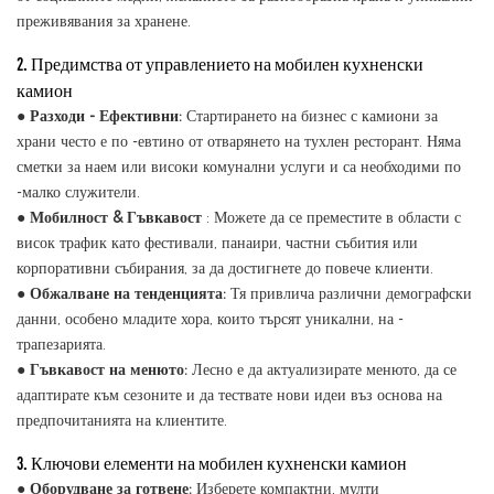
преживявания за хранене.
2. Предимства от управлението на мобилен кухненски
камион
●
Разходи - Ефективни:
Стартирането на бизнес с камиони за
храни често е по -евтино от отварянето на тухлен ресторант. Няма
сметки за наем или високи комунални услуги и са необходими по
-малко служители.
●
Мобилност & Гъвкавост
: Можете да се преместите в области с
висок трафик като фестивали, панаири, частни събития или
корпоративни събирания, за да достигнете до повече клиенти.
●
Обжалване на тенденцията:
Тя привлича различни демографски
данни, особено младите хора, които търсят уникални, на -
трапезарията.
●
Гъвкавост на менюто:
Лесно е да актуализирате менюто, да се
адаптирате към сезоните и да тествате нови идеи въз основа на
предпочитанията на клиентите.
3. Ключови елементи на мобилен кухненски камион
●
Оборудване за готвене:
Изберете компактни, мулти