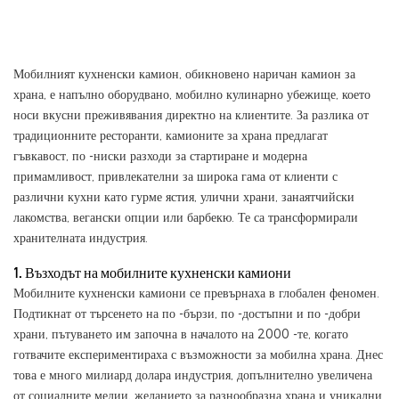
Мобилният кухненски камион, обикновено наричан камион за
храна, е напълно оборудвано, мобилно кулинарно убежище, което
носи вкусни преживявания директно на клиентите. За разлика от
традиционните ресторанти, камионите за храна предлагат
гъвкавост, по -ниски разходи за стартиране и модерна
примамливост, привлекателни за широка гама от клиенти с
различни кухни като гурме ястия, улични храни, занаятчийски
лакомства, вегански опции или барбекю. Те са трансформирали
хранителната индустрия.
1. Възходът на мобилните кухненски камиони
Мобилните кухненски камиони се превърнаха в глобален феномен.
Подтикнат от търсенето на по -бързи, по -достъпни и по -добри
храни, пътуването им започна в началото на 2000 -те, когато
готвачите експериментираха с възможности за мобилна храна. Днес
това е много милиард долара индустрия, допълнително увеличена
от социалните медии, желанието за разнообразна храна и уникални