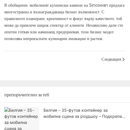
В обобщение, мобилният кухненски камион на Sinoswan предлага
многостранна и възнаграждаваща бизнес възможност. С
правилното планиране, креативност и фокус върху качеството, той
може да привлече широк спектър от клиенти. Независимо дали сте
опитен готвач или начинаещ предприемач, този бизнес модел
позволява непрекъснати кулинарни иновации и растеж.
Следващия
препоръчително за теб
Белгия – 35-футов контейнер за
мобилна сцена за роудшоу – Подкрепа
за професионални събития на открито с
инженеринг, сертифициран от ЕС