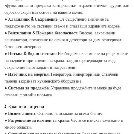
-функционални предавки като решетки, пържени, печки, фурни или
барбекю скари въз основа на вашето меню.
●
Хладилник & Съхранение:
От съществено значение за
поддържането на съставки свежи и спазващи здравните кодове.
●
Вентилация & Пожарна безопасност:
Високо -захранвани
вентилатори, потискане на огъня и детектори за дим осигуряват
безопасен интериор.
●
Потъва & Водни системи:
Необходимо е за миене на ръце, миене
на съдове и приготвяне на храна, заедно с резервоари за вода,
съхранение на отпадъци и нагреватели.
●
Източник на енергия:
Генератори, инвертори или слънчеви
панели захранват кухненското оборудване.
●
Система за продажба:
Управлява продажбите и може да бъде
свързан с онлайн поръчка.
4. Закони и лицензи
●
Бизнес лиценз:
Основно изискване за всеки бизнес.
●
Разрешение за камион за храна:
Често се изисква ежегодно в
много области.