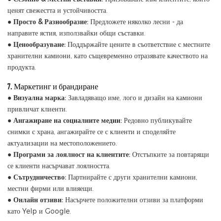
ценят свежестта и устойчивостта.
●
Просто & Разнообразие:
Предложете няколко лесни - да
направите ястия, използвайки общи съставки.
●
Ценообразуване:
Поддържайте цените в съответствие с местните
хранителни камиони, като същевременно отразявате качеството на
продукта.
7. Маркетинг и брандиране
●
Визуална марка:
Завладяващо име, лого и дизайн на камиони
привличат клиенти.
●
Ангажиране на социалните медии:
Редовно публикувайте
снимки с храна, ангажирайте се с клиенти и споделяйте
актуализации на местоположението.
●
Програми за лоялност на клиентите:
Отстъпките за повтарящи
се клиенти насърчават лоялността.
●
Сътрудничество:
Партнирайте с други хранителни камиони,
местни фирми или влияещи.
●
Онлайн отзиви:
Насърчете положителни отзиви за платформи
като Yelp и Google.