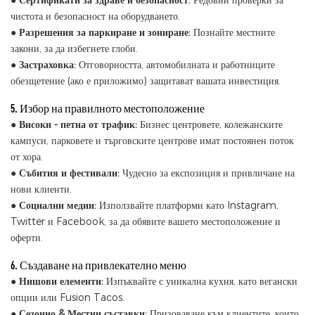
●
Сертификати за здраве и безопасност:
Редовни проверки за
чистота и безопасност на оборудването.
●
Разрешения за паркиране и зониране:
Познайте местните
закони, за да избегнете глоби.
●
Застраховка:
Отговорността, автомобилната и работниците
обезщетение (ако е приложимо) защитават вашата инвестиция.
5. Избор на правилното местоположение
●
Високи - петна от трафик:
Бизнес центровете, колежанските
кампуси, парковете и търговските центрове имат постоянен поток
от хора.
●
Събития и фестивали:
Чудесно за експозиция и привличане на
нови клиенти.
●
Социални медии:
Използвайте платформи като Instagram,
Twitter и Facebook, за да обявите вашето местоположение и
оферти.
6. Създаване на привлекателно меню
●
Нишови елементи:
Изпъквайте с уникална кухня, като вегански
опции или Fusion Tacos.
●
Сезонно & Местни съставки:
Призоваване към клиентите, които