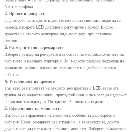
Notch графика.
2. Яркост и контраст
За употреба на открито, където естествената светлина може да се
намеси, изберете LED дисплей с регулируема яркост. Високо -
яркостта на открито осигурява видимост дори при слънчева
светлина.
3. Размер и тегло на ремаркето
Изберете размер на ремаркето въз основа на местоположението на
събитието и целевата аудитория. По -малкото ремарке подхожда на
компактни райони, докато по -големият е по -добър за големи
събития.
4. Устойчивост на времето
Тъй като се използват на открито, ремаркетата и LED екраните
трябва да са водоустойчиви, прахоустойчиви и да могат да издържат
на високи температури. Потърсете IP - оценени екрани.
5. Ефективност на мощността
Въпроси за управление на енергията, особено за дългосрочни
събития. Някои ремаркета са изградили - в генераторите, докато
други могат да се свържат с външна мощност. Изберете ремаркета с