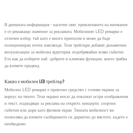
В днешната информация - наситен свят, привличането на внимание
е от решаващо значение за рекламата. Мобилният LED ремарке е
отличен избор, тъй като е много преносим и може да бъде
позициониран почти навсякъде. Тези трейлъри добавят динамични
визуализации за мобилна аудитория, подобрявайки всяко събитие.
Ето как да изберете най -добрите и ключови функции, които трябва
да вземете предвид.
Какво е мобилен LED трейлър?
Мобилно LED ремарке е превозно средство с големи екрани за
корпус на тялото. Тези екрани могат да показват остри изображения
и текст, подходящи за реклама на открито, концерти, спортни
събития или дори като филмов екран. Тяхната мобилност ви
позволява да вземете съобщението си директно до мястото, където е
необходимо.