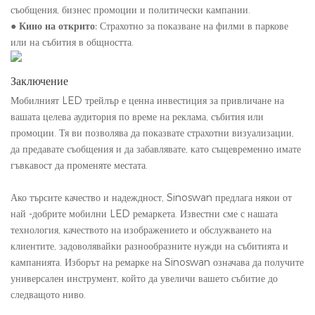
съобщения, бизнес промоции и политически кампании.
●
Кино на открито:
Страхотно за показване на филми в паркове
или на събития в общността.
Заключение
Мобилният LED трейлър е ценна инвестиция за привличане на
вашата целева аудитория по време на реклама, събития или
промоции. Тя ви позволява да показвате страхотни визуализации,
да предавате съобщения и да забавлявате, като същевременно имате
гъвкавост да променяте местата.
Ако търсите качество и надеждност, Sinoswan предлага някои от
най -добрите мобилни LED ремаркета. Известни сме с нашата
технология, качеството на изображението и обслужването на
клиентите, задоволявайки разнообразните нужди на събитията и
кампанията. Изборът на ремарке на Sinoswan означава да получите
универсален инструмент, който да увеличи вашето събитие до
следващото ниво.