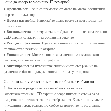
Защо да изберете мобилно LED ремарке?
●
Преносимост:
Лесно се премества от място на място, достигайки
до различни аудитории.
●
Проста настройка:
Изисквайте малко време за подготовка при
пристигане.
●
Висококачествени визуализации:
Ярки, ясни и висококачествени
LED екрани са идеални за условия на открито.
●
Разходи - Ефективни:
Едно време инвестиция, често по -евтина
от множество реклами на открито.
●
Универсалност:
Може да показва различно съдържание като
реклами, емисии на живо и графики.
●
Ангажираност на публиката:
Динамичното съдържание на
различни събития поддържа вниманието на аудиторията.
Основни характеристики, които трябва да се обмисли
1. Качество и разделителна способност на екрана
Висококачествените LED екрани с добра пикселна стъпка са от
съществено значение за ясните изображения. Колкото по -малък е
пикселният терен, толкова по -добре за зрителите на разстояние.
Целете поне 4K или HD разделителна способност за горната -