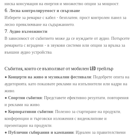
ниска консумация на енергия и множество опции за мощност.
6. Лесна контролируемост и свързване
Изберете за ремарке с кабел - безплатен, прост контролен панел за
лесно превключване на съдържанието.
7. Аудио възможности
В зависимост от събитието може да се нуждаете от аудио. Потърсете
ремаркета с вградени - в звукови системи или опции за връзка за
външни аудио устройства.
Събития, които се възползват от мобилен LED трейлър
●
Концерти на живо и музикални фестивали:
Подобрете опита на
аудиторията, като показвате реклами на изпълнители или кадри на
живо.
●
Спортни събития:
Представете ефективно резултати, повторения
и реклами на живо.
●
Корпоративни събития:
Полезно за стартиране на продукти,
конференции и търговски изложения с видеоклипове и
презентации на продукти.
●
Публични събирания и кампании:
Идеален за правителствени