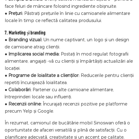
face feluri de mâncare folosind ingrediente obișnuite.
●
Prețuri:
Păstrați prețurile în linie cu camioanele alimentare
locale în timp ce reflectă calitatea produsului.
7. Marketing și branding
●
Branding vizual:
Un nume captivant, un logo și un design
de camioane atrag clienții.
●
Implicarea social media:
Postați în mod regulat fotografii
alimentare, angajați -vă cu clienții și împărtășiți actualizări ale
locației.
●
Programe de loialitate a clienților:
Reducerile pentru clienții
repetiți încurajează loialitatea.
●
Colaborări:
Partener cu alte camioane alimentare,
întreprinderi locale sau influenți.
●
Recenzii online:
Încurajați recenzii pozitive pe platforme
precum Yelp și Google.
În rezumat, camionul de bucătărie mobil Sinoswan oferă o
oportunitate de afaceri versatilă și plină de satisfacții. Cu o
planificare adecvată, creativitate și un accent pe calitate,