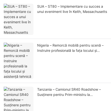
SUA – ST80 – Implementare cu succes a
unui eveniment live în Keith, Massachusetts
Nigeria – Remorcă mobilă pentru scenă –
Instruire profesională la fața locului și
asistență tehnică
Tanzania – Camionul SR40 Roadshow –
Susținere pentru Prim-ministru la
sărbătoarea zilei de naștere a lui Buddha și
la ceremonia Casei lui Buddha de Aur (1)