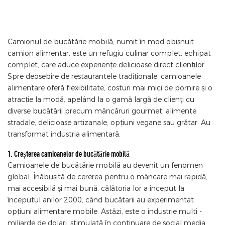
Camionul de bucătărie mobilă, numit în mod obișnuit
camion alimentar, este un refugiu culinar complet, echipat
complet, care aduce experiențe delicioase direct clienților.
Spre deosebire de restaurantele tradiționale, camioanele
alimentare oferă flexibilitate, costuri mai mici de pornire și o
atracție la modă, apelând la o gamă largă de clienți cu
diverse bucătării precum mâncăruri gourmet, alimente
stradale, delicioase artizanale, opțiuni vegane sau grătar. Au
transformat industria alimentară.
1. Creșterea camioanelor de bucătărie mobilă
Camioanele de bucătărie mobilă au devenit un fenomen
global. Înăbușită de cererea pentru o mâncare mai rapidă,
mai accesibilă și mai bună, călătoria lor a început la
începutul anilor 2000, când bucătarii au experimentat
opțiuni alimentare mobile. Astăzi, este o industrie multi -
miliarde de dolari, stimulată în continuare de social media,