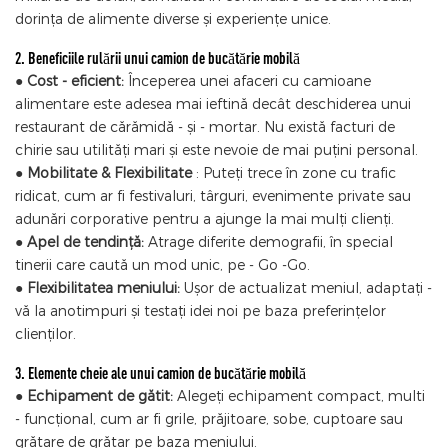
dorința de alimente diverse și experiențe unice.
2. Beneficiile rulării unui camion de bucătărie mobilă
●
Cost - eficient:
Începerea unei afaceri cu camioane
alimentare este adesea mai ieftină decât deschiderea unui
restaurant de cărămidă - și - mortar. Nu există facturi de
chirie sau utilități mari și este nevoie de mai puțini personal.
●
Mobilitate & Flexibilitate
: Puteți trece în zone cu trafic
ridicat, cum ar fi festivaluri, târguri, evenimente private sau
adunări corporative pentru a ajunge la mai mulți clienți.
●
Apel de tendință:
Atrage diferite demografii, în special
tinerii care caută un mod unic, pe - Go -Go.
●
Flexibilitatea meniului:
Ușor de actualizat meniul, adaptați -
vă la anotimpuri și testați idei noi pe baza preferințelor
clienților.
3. Elemente cheie ale unui camion de bucătărie mobilă
●
Echipament de gătit:
Alegeți echipament compact, multi
- funcțional, cum ar fi grile, prăjitoare, sobe, cuptoare sau
grătare de grătar pe baza meniului.