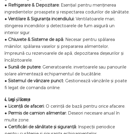
●
Refrigerare & Depozitare:
Esențial pentru menținerea
ingredientelor proaspete și respectarea codurilor de sănătate.
●
Ventilare & Siguranța incendiului:
Ventilatoarele mari,
stingerea incendiilor și detectoarele de fum asigură un
interior sigur.
●
Chiuvete & Sisteme de apă:
Necesar pentru spălarea
mâinilor, spălarea vaselor și prepararea alimentelor,
împreună cu rezervoarele de apă, depozitarea deșeurilor și
încălzitoarele.
●
Sursă de putere:
Generatoarele, invertoarele sau panourile
solare alimentează echipamentul de bucătărie.
●
Sistemul de vânzare punct:
Gestionează vânzările și poate
fi legat de comanda online.
4. Legi și licențe
●
Licență de afaceri:
O cerință de bază pentru orice afacere.
●
Permis de camion alimentar:
Deseori necesare anual în
multe zone.
●
Certificări de sănătate și siguranță:
Inspecții periodice
pentru curățenie și siguranța echipamentelor.