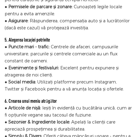
●
Permisele de parcare și zonare:
Cunoașteți legile locale
pentru a evita amenzile.
●
Asigurare:
Răspunderea, compensația auto și a lucrătorilor
(dacă este cazul) vă protejează investiția.
5. Alegerea locației potrivite
●
Puncte mari - trafic:
Centrele de afaceri, campusurile
universitare, parcurile și centrele comerciale au un flux
constant de oameni.
●
Evenimente și festivaluri:
Excelent pentru expunere și
atragerea de noi clienți.
●
Social media:
Utilizați platforme precum Instagram,
Twitter și Facebook pentru a vă anunța locația și ofertele.
6. Crearea unui meniu atrăgător
●
Articole de nișă:
Ieșiți în evidență cu bucătăria unică, cum ar
fi opțiunile vegane sau tacosul de fuziune.
●
Sezonier & Ingrediente locale:
Apelați la clienții care
apreciază prospețimea și durabilitatea.
●
Simplu & Divers:
Oferiți câteva mâncăruri ușoare - pentru a