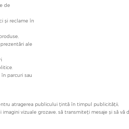
le de
ici și reclame în
 produse,
 prezentări ale
i
itice.
 în parcuri sau
tru atragerea publicului țintă în timpul publicității,
imagini vizuale grozave, să transmiteți mesaje și să vă di