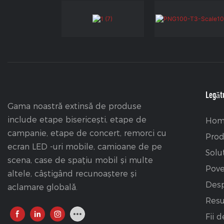
Legătu
Gama noastră extinsă de produse
include etape bisericești, etape de
Hom
campanie, etape de concert, remorci cu
Pro
ecran LED -uri mobile, camioane de pe
Solu
scena, case de spațiu mobil și multe
Pove
altele, câștigând recunoaștere și
Desp
aclamare globală.
Resu
Fii d