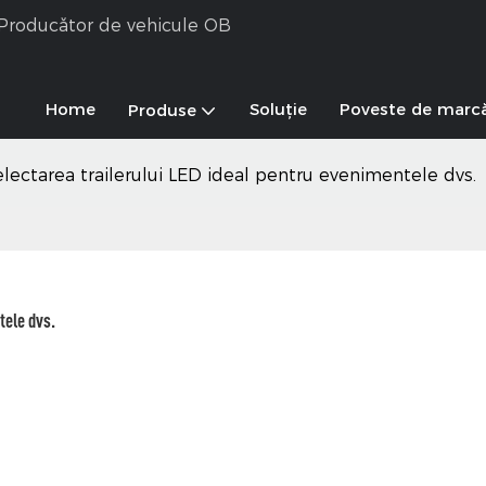
& Producător de vehicule OB
Home
Soluţie
Poveste de marc
Produse
electarea trailerului LED ideal pentru evenimentele dvs.
tele dvs.