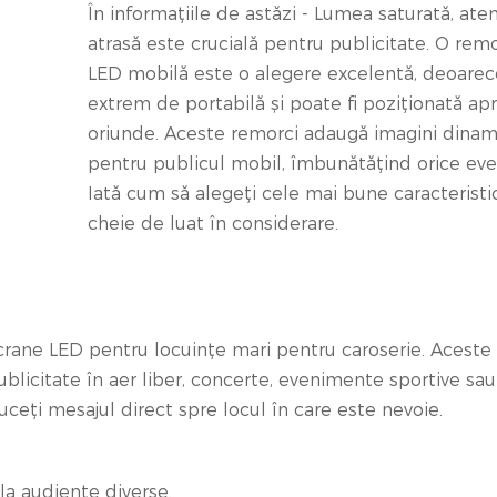
În informațiile de astăzi - Lumea saturată, aten
atrasă este crucială pentru publicitate. O rem
LED mobilă este o alegere excelentă, deoarec
extrem de portabilă și poate fi poziționată a
oriunde. Aceste remorci adaugă imagini dinam
pentru publicul mobil, îmbunătățind orice ev
Iată cum să alegeți cele mai bune caracteristic
cheie de luat în considerare.
crane LED pentru locuințe mari pentru caroserie. Aceste
publicitate în aer liber, concerte, evenimente sportive sau
uceți mesajul direct spre locul în care este nevoie.
la audiențe diverse.