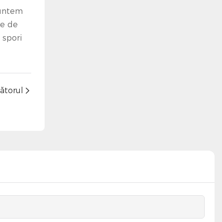
Suntem
se de
 spori
ătorul