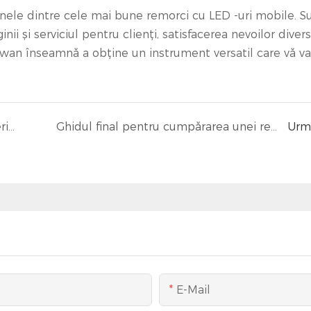
ă unele dintre cele mai bune remorci cu LED -uri mobile. 
ii și serviciul pentru clienți, satisfacerea nevoilor diver
swan înseamnă a obține un instrument versatil care vă va
Sfaturi esențiale pentru lansarea unei afaceri pentru camioane de bucătărie mobilă
Ghidul final pentru cumpărarea unei remorci publicitare
Urm
E-Mail