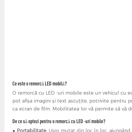
Ce este o remorcă LED mobilă?
O remorcă cu LED -uri mobile este un vehicul cu e
pot afișa imagini și text ascuțite, potrivite pentru 
ca ecran de film. Mobilitatea lor vă permite să vă d
De ce să optezi pentru o remorcă cu LED -uri mobile?
●
Portabilitate:
Ușor mutat din loc în loc, ajungând 