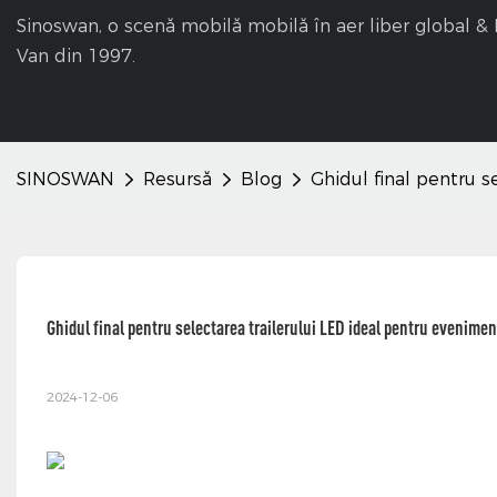
Sinoswan, o scenă mobilă mobilă în aer liber global 
Van din 1997.
SINOSWAN
Resursă
Blog
Ghidul final pentru s
Ghidul final pentru selectarea trailerului LED ideal pentru evenimen
2024-12-06