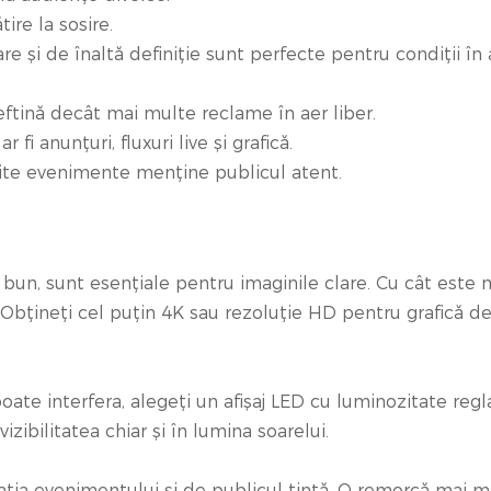
ire la sosire.
lare și de înaltă definiție sunt perfecte pentru condiții în 
eftină decât mai multe reclame în aer liber.
 fi anunțuri, fluxuri live și grafică.
rite evenimente menține publicul atent.
 bun, sunt esențiale pentru imaginile clare. Cu cât este 
 Obțineți cel puțin 4K sau rezoluție HD pentru grafică de
oate interfera, alegeți un afișaj LED cu luminozitate regla
zibilitatea chiar și în lumina soarelui.
ația evenimentului și de publicul țintă. O remorcă mai m