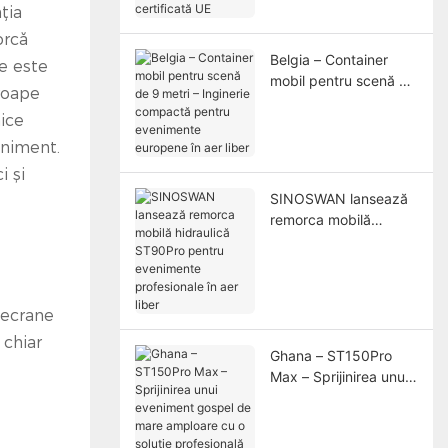
ția
certificată UE
orcă
Belgia – Container
e este
mobil pentru scenă de
proape
9 metri – Inginerie
ice
compactă pentru
evenimente europene
eniment.
în aer liber
i și
SINOSWAN lansează
remorca mobilă
hidraulică ST90Pro
pentru evenimente
profesionale în aer
liber
 ecrane
 chiar
Ghana – ST150Pro
Max – Sprijinirea unui
eveniment gospel de
mare amploare cu o
soluție profesională