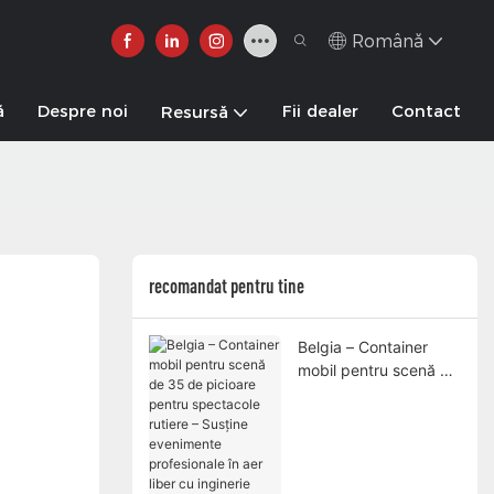
Română
ă
Despre noi
Fii dealer
Contact
Resursă
recomandat pentru tine
Belgia – Container
mobil pentru scenă de
35 de picioare pentru
spectacole rutiere –
Susține evenimente
profesionale în aer
liber cu inginerie