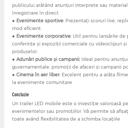
publicului arătând anunțuri interprete sau materia
înregistrare în direct.
●
Evenimente sportive:
Prezentați scoruri live, repl
mod eficient.
●
Evenimente corporative:
Util pentru lansările de
conferințe și expoziții comerciale cu videoclipuri și
produselor.
●
Adunări publice și campanii:
Ideal pentru anunțur
guvernamentale, promoții de afaceri și campanii pol
●
Cinema în aer liber:
Excelent pentru a arăta filme
la evenimente comunitare.
Concluzie
Un trailer LED mobile este o investiție valoroasă pen
evenimentelor sau promoțiilor. Vă permite să afișați 
toate având flexibilitatea de a schimba locațiile.