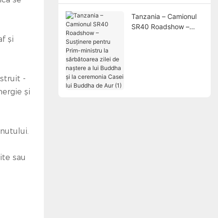
Tanzania – Camionul
SR40 Roadshow –
Susținere pentru Prim-
f și
ministru la
sărbătoarea zilei de
naștere a lui Buddha și
la ceremonia Casei lui
truit -
Buddha de Aur (1)
ergie și
nutului.
ite sau