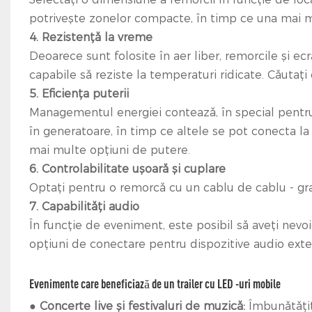
potrivește zonelor compacte, în timp ce una mai 
4. Rezistență la vreme
Deoarece sunt folosite în aer liber, remorcile și ec
capabile să reziste la temperaturi ridicate. Căutați 
5. Eficiența puterii
Managementul energiei contează, în special pentru
în generatoare, în timp ce altele se pot conecta l
mai multe opțiuni de putere.
6. Controlabilitate ușoară și cuplare
Optați pentru o remorcă cu un cablu de cablu - gra
7. Capabilități audio
În funcție de eveniment, este posibil să aveți nevo
opțiuni de conectare pentru dispozitive audio exte
Evenimente care beneficiază de un trailer cu LED -uri mobile
●
Concerte live și festivaluri de muzică:
Îmbunătățiț