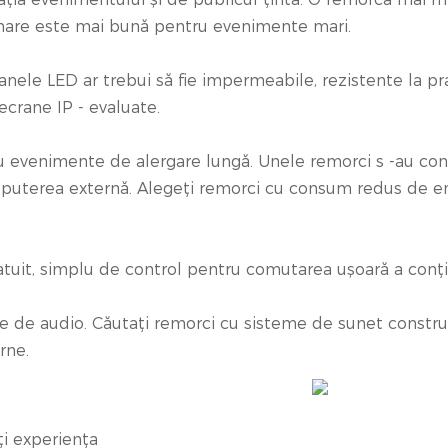
mare este mai bună pentru evenimente mari.
ranele LED ar trebui să fie impermeabile, rezistente la pra
ecrane IP - evaluate.
 evenimente de alergare lungă. Unele remorci s -au cons
a puterea externă. Alegeți remorci cu consum redus de en
tuit, simplu de control pentru comutarea ușoară a conți
ie de audio. Căutați remorci cu sisteme de sunet constru
rne.
i experiența