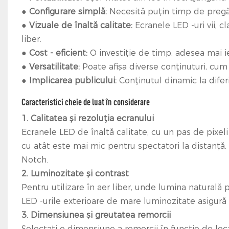
●
Configurare simplă:
Necesită puțin timp de pregăt
●
Vizuale de înaltă calitate:
Ecranele LED -uri vii, c
liber.
●
Cost - eficient:
O investiție de timp, adesea mai i
●
Versatilitate:
Poate afișa diverse conținuturi, cum ar
●
Implicarea publicului:
Conținutul dinamic la dife
Caracteristici cheie de luat în considerare
1. Calitatea și rezoluția ecranului
Ecranele LED de înaltă calitate, cu un pas de pixeli
cu atât este mai mic pentru spectatori la distanță.
Notch.
2. Luminozitate și contrast
Pentru utilizare în aer liber, unde lumina naturală p
LED -urile exterioare de mare luminozitate asigură vi
3. Dimensiunea și greutatea remorcii
Selectați o dimensiune a remorcii în funcție de loc