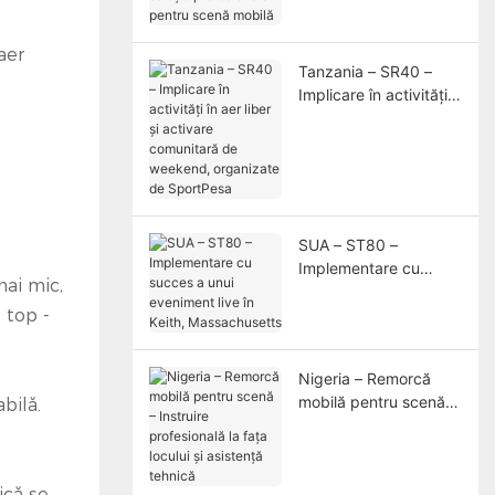
pentru scenă mobilă
aer
Tanzania – SR40 –
Implicare în activități
în aer liber și activare
comunitară de
weekend, organizate
de SportPesa
SUA – ST80 –
Implementare cu
mai mic,
succes a unui
eveniment live în
 top -
Keith, Massachusetts
Nigeria – Remorcă
mobilă pentru scenă –
bilă.
Instruire profesională
la fața locului și
asistență tehnică
ică se