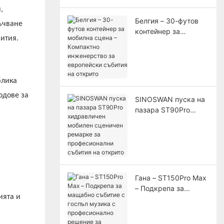
сертифициран от ЕС
,
Белгия – 30-футов
ъчване
контейнер за
ития.
мобилна сцена –
Компактно
инженерство за
европейски събития
блика
на открито
одове за
SINOSWAN пуска на
пазара ST90Pro
хидравличен
мобилен сценичен
ремарке за
професионални
събития на открито
Гана – ST150Pro Max
– Подкрепа за
ията и
мащабно събитие с
госпъл музика с
професионално