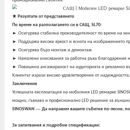
промоционални събития.
★
Резултати от представянето
По време на разполагането си в САЩ, SL70:
►
Осигурява стабилна производителност по време на мн
►
Поддържа висока яркост и яснота на изображението п
►
Осигурява бърз монтаж и демонтаж
►
Намалени изисквания за работна ръка благодарение 
►
Повишена ангажираност на аудиторията и рекламно в
Клиентът изрази високо удовлетворение от
надеждността,
Заключение
Успешната експлоатация на мобилния LED ремарке SINOSW
мощно, гъвкаво и професионално LED решение за външно
—
SINOSWAN
Да направим вашите събития по-лесни, по
За запитвания и подробни спецификации: