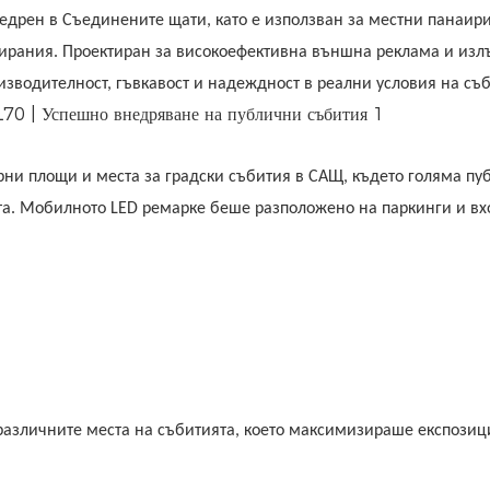
дрен в Съединените щати, като е използван за местни панаири
ирания. Проектиран за високоефективна външна реклама и изл
зводителност, гъвкавост и надеждност в реални условия на съб
рни площи и места за градски събития в САЩ, където голяма пу
ота. Мобилното LED ремарке беше разположено на паркинги и вх
азличните места на събитията, което максимизираше експозиц