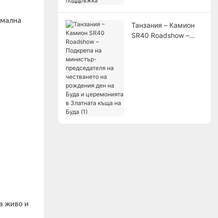
имална
Танзания – Камион
SR40 Roadshow –
Подкрепа на
министър-
председателя на
честването на
рождения ден на
Буда и церемонията
в Златната къща на
Буда (1)
а живо и