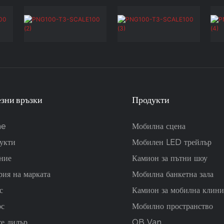
зни връзки
Продукти
e
Мобилна сцена
укти
Мобилен LED трейлър
ние
Камион за пътни шоу
рия на марката
Мобилна банкетна зала
с
Камион за мобилна клини
рс
Мобилно пространство
те дилър
OB Van