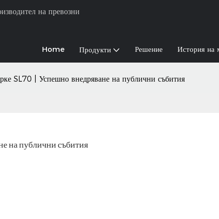
оизводител на превозни
Home
Решение
История на 
Продукти
ке SL70 | Успешно внедряване на публични събития
не на публични събития