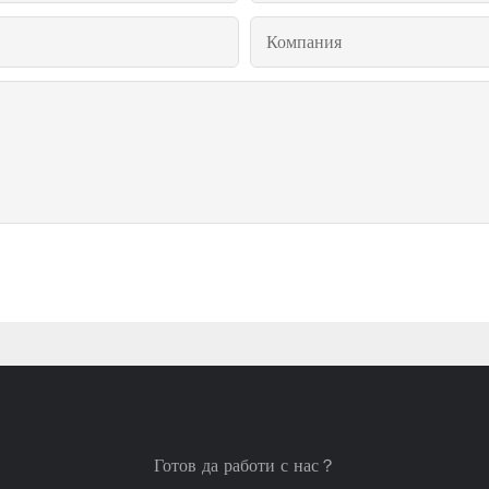
Компания
Готов да работи с нас？