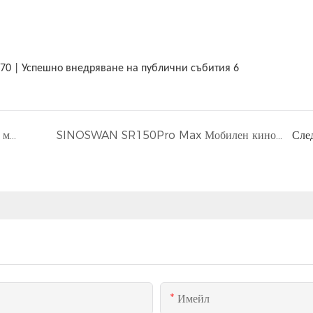
Нова Зеландия | ST150Pro | Луксозна огромна мобилна сцена 15×12×11 м за мащабен музикален фестивал
SINOSWAN SR150Pro Max Мобилен кино трейлър
Сле
Имейл