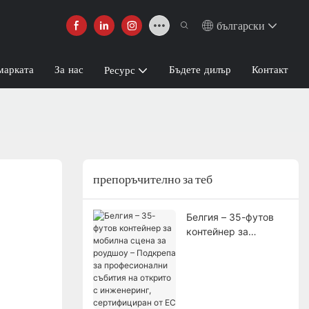
български
марката
За нас
Бъдете дилър
Контакт
Ресурс
препоръчително за теб
Белгия – 35-футов
контейнер за
мобилна сцена за
роудшоу – Подкрепа
за професионални
събития на открито с
инженеринг,