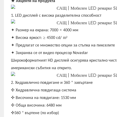
★
Акценти на продукта
1. LED дисплей с висока разделителна способност
✦
×
Размер на екрана: 7000
4000 мм
✦
≥
m²
Висока яркост:
4500 cd/
✦
Предлагат се множество опции за стъпка на пикселите
✦
Захранва се от видео процесор Novastar
Широкоформатният HD дисплей осигурява кристално чиста 
американски събития на открито.
°
2. Хидравлично повдигане и 360
завъртане
✣
Хидравлична повдигаща система
✣
Височина на повдигане: 1530 мм
✣
Обща височина: 6480 мм
✣
°
360
въртене (по избор)