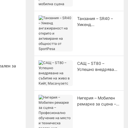
решение за мобилна
сцена
Танзания – SR40 –
Уикенд
ангажираност на
открито и
активиране на
общността от
SportPesa
САЩ – ST80 –
еален за
Успешно внедряване
на събитие на живо в
Кийт, Масачузетс
Нигерия – Мобилен
ремарке за сцена –
Професионално
обучение на място и
техническа
поддръжка