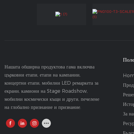
Поле
Нашата обширна продуктова гама включва
църковни етапи, етапи на кампании,
Hom
концертни етапи, мобилни LED ремаркета за
Прод
екрани, камиони на Stage Roadshow,
Реше
мобилни космически къщи и други, печелене
Исто
на глобално признание и признание.
За на
Ресу
Бъде