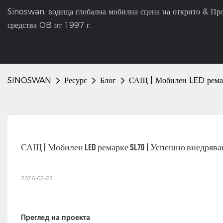
Sinoswan, водеща глобална мобилна сцена на открито & Пр
средства OB от 1997 г.
SINOSWAN
Ресурс
Блог
САЩ | Мобилен LED ремар
САЩ | Мобилен LED ремарке SL70 | Успешно внедрява
2026-02-22
Преглед на проекта