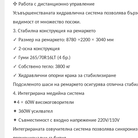
✣
Работа с дистанционно управление
Усъвършенстваната хидравлична система позволява бързо
видимост от множество посоки.
3. Стабилна конструкция на ремаркето
✓
×
×
Размер на ремаркето: 8780
2200
3040 мм
✓
2-осна конструкция
✓
Гуми 265/70R16LT (4 бр.)
✓
Собствено тегло: 3800 кг
✓
Хидравлични опорни крака за стабилизиране
Подсиленото шаси на ремаркето осигурява отлична стабил
4. Интегрирана медийна система
✦
×
4
60W високоговорители
✦
360W усилвател
✦
Съвместимост с входно напрежение 220V/110V
Интегрираната озвучителна система позволява синхрони