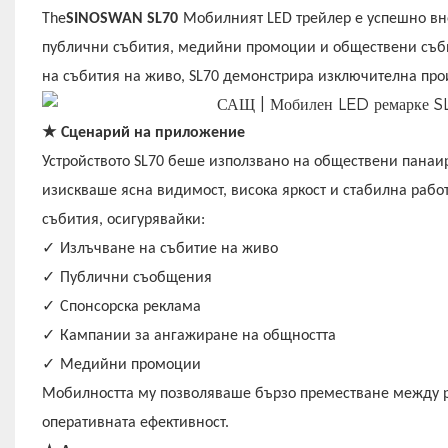
The
SINOSWAN SL70
Мобилният LED трейлер е успешно вне
публични събития, медийни промоции и обществени съб
на събития на живо, SL70 демонстрира изключителна прои
★
Сценарий на приложение
Устройството SL70 беше използвано на обществени панаи
изискваше ясна видимост, висока яркост и стабилна раб
събития, осигурявайки:
✓
Излъчване на събитие на живо
✓
Публични съобщения
✓
Спонсорска реклама
✓
Кампании за ангажиране на общността
✓
Медийни промоции
Мобилността му позволяваше бързо преместване между р
оперативната ефективност.