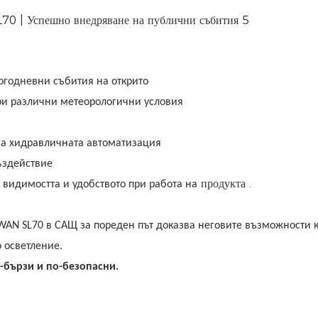
огодневни събития на открито
ри различни метеорологични условия
на хидравличната автоматизация
ъздействие
.
продукта
 видимостта и удобството при работа на
AN SL70 в САЩ за пореден път доказва неговите възможности к
 осветление.
-бързи и по-безопасни.