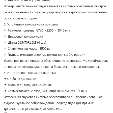
✣
Дистанционное управление
Усовершенствованная гидравлическая система обеспечила быстрое
развертывание и гибкую регулировку угла, гарантируя оптимальный
обзор с разных сторон.
3. Устойчивая конструкция прицепа
✓
×
×
Размеры прицепа: 8780
2200
3040 мм
✓
Двухосная конструкция
✓
Шины 265/70R16LT (4 шт.)
✓
Снаряженная масса: 3800 кг
✓
Гидравлические опорные ножки для стабилизации
Усиленное шасси прицепа обеспечивало превосходную устойчивость
во время эксплуатации, даже на больших открытых площадках.
4. Интегрированная медиасистема
✦
×
4
60 Вт динамики
✦
Усилитель мощностью 360 Вт
✦
Совместимость с входным напряжением 220 В/110 В
Встроенная звуковая система обеспечивала синхронизированное
аудиовизуальное сопровождение, подходящее для прямых
трансляций и рекламных мероприятий.