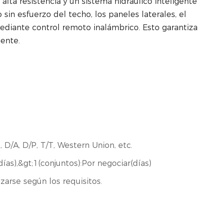
lta resistencia y un sistema hidráulico inteligente
sin esfuerzo del techo, los paneles laterales, el
mediante control remoto inalámbrico. Esto garantiza
iente.
, D/A, D/P, T/T, Western Union, etc.
días),&gt;1(conjuntos):Por negociar(días)
zarse según los requisitos.