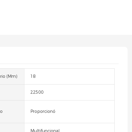
ario (mm)
18
22500
eo
Proporcionó
Multifuncional