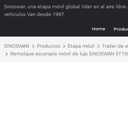
Sinoswan, una etapa móvil global líder en al aire libr
vehículos Van desde 1997.
Home
Produ
SINOSWAN
Productos
Etapa móvil
Trailer de 
Remolque escenario móvil de lujo SINOSWAN ST150