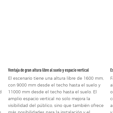
Ventaja de gran altura libre al suelo y espacio vertical
E
El escenario tiene una altura libre de 1600 mm,
F
con 9000 mm desde el techo hasta el suelo y
a
d
11000 mm desde el techo hasta el suelo. El
o
amplio espacio vertical no solo mejora la
c
s
visibilidad del público, sino que también ofrece
a
s
más posibilidades para la instalación y el
y