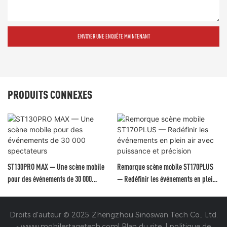
ENVOYER UNE ENQUÊTE MAINTENANT
PRODUITS CONNEXES
ST130PRO MAX — Une scène mobile
Remorque scène mobile ST170PLUS
pour des événements de 30 000
— Redéfinir les événements en plein
spectateurs
air avec puissance et précision
Droits d'auteur © 2025 Zhengzhou Sinoswan Tech Co., Ltd.
-
www.mobilestagetech.com
|
Plan du site
|
politique de