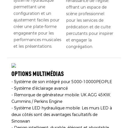
système hydraulique
renaissance de l'église,
permettant une
offrant un espace de
configuration et un
scène professionnel
ajustement faciles pour
pour les services de
créer une plate-forme
prédication et de culte
engageante pour les
percutants pour inspirer
performances musicales
et engager la
et les présentations.
congrégation.
OPTIONS MULTIMÉDIAS
- Système de son intégré pour 5000-10000PEOPLE
- Système d'éclairage avancé
- Remorque de générateur mobile: UK AGG 45KW,
Cummins / Perkins Engine
- Système LED hydraulique mobile: Les murs LED à
deux côtés sont des avantages facultatifs de
Sinoswan
- Design intelligent: durable, élégant et abordable