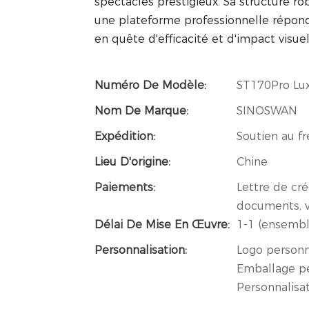
spectacles prestigieux. Sa structure ro
une plateforme professionnelle répon
en quête d'efficacité et d'impact visuel
Numéro De Modèle:
ST170Pro Lu
Nom De Marque:
SINOSWAN
Expédition:
Soutien au f
Lieu D'origine:
Chine
Paiements:
Lettre de cr
documents, v
Délai De Mise En Œuvre:
1-1 (ensemble
Personnalisation:
Logo personn
Emballage pe
Personnalisa