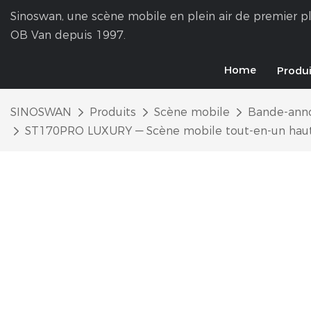
Sinoswan, une scène mobile en plein air de premier pl
OB Van depuis 1997.
Home
Produi
SINOSWAN
Produits
Scène mobile
Bande-ann
ST170PRO LUXURY — Scène mobile tout-en-un haut