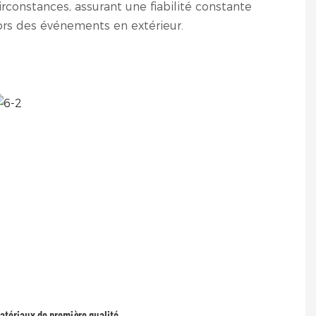
irconstances, assurant une fiabilité constante
ors des événements en extérieur.
atériaux de première qualité