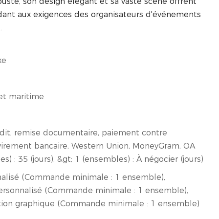
buste, son design élégant et sa vaste scène offrent
dant aux exigences des organisateurs d'événements
.
xe
ret maritime
édit, remise documentaire, paiement contre
irement bancaire, Western Union, MoneyGram, OA
s) : 35 (jours), &gt; 1 (ensembles) : À négocier (jours)
alisé (Commande minimale : 1 ensemble),
rsonnalisé (Commande minimale : 1 ensemble),
tion graphique (Commande minimale : 1 ensemble)