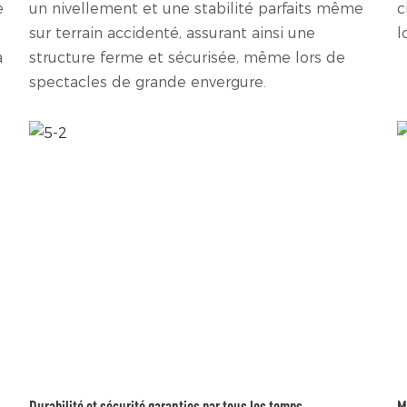
e
un nivellement et une stabilité parfaits même
c
sur terrain accidenté, assurant ainsi une
l
à
structure ferme et sécurisée, même lors de
spectacles de grande envergure.
Durabilité et sécurité garanties par tous les temps
M