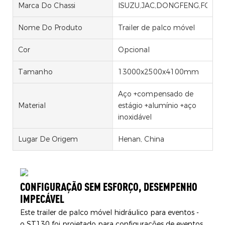
Marca Do Chassi
ISUZU,JAC,DONGFENG,FOTON
Nome Do Produto
Trailer de palco móvel
Cor
Opcional
Tamanho
13000x2500x4100mm
Aço +compensado de
Material
estágio +alumínio +aço
inoxidável
Lugar De Origem
Henan, China
CONFIGURAÇÃO SEM ESFORÇO, DESEMPENHO
IMPECÁVEL
Este trailer de palco móvel hidráulico para eventos -
o ST130 foi projetado para configurações de eventos