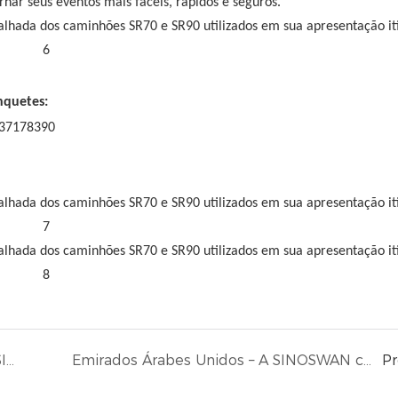
nar seus eventos mais fáceis, rápidos e seguros.
nquetes:
637178390
Itália – Delegação italiana visita fábrica da SINOSWAN para inspecionar soluções de palco móvel com padrão europeu.
Emirados Árabes Unidos – A SINOSWAN concluiu e enviou com sucesso dois trailers personalizados para salão de banquetes móvel SBT1712.
P