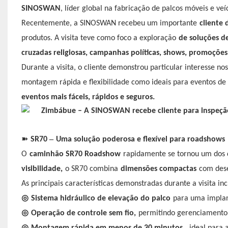
SINOSWAN
, líder global na fabricação de palcos móveis e veí
Recentemente, a SINOSWAN recebeu um importante
cliente
produtos. A visita teve como foco a exploração
de soluções d
cruzadas religiosas, campanhas políticas, shows, promoçõe
Durante a visita, o cliente demonstrou particular interesse n
montagem rápida e flexibilidade como ideais para eventos de g
eventos mais fáceis, rápidos e seguros.
➽
–
SR70
Uma solução poderosa e flexível para roadshows
O
caminhão SR70 Roadshow
rapidamente se tornou um dos d
visibilidade,
o SR70 combina
dimensões compactas
com dese
As principais características demonstradas durante a visita in
◎
Sistema hidráulico de elevação do palco
para uma implan
◎
Operação de controle sem fio,
permitindo gerenciamento f
◎
Montagem rápida em menos de 30 minutos
, ideal para