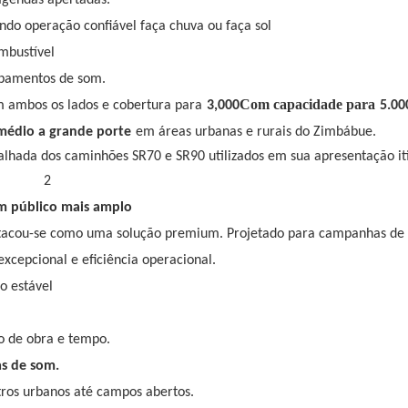
ndo operação confiável faça chuva ou faça sol
mbustível
uipamentos de som.
Com capacidade para
m ambos os lados e cobertura para
3,000
5.00
médio a grande porte
em áreas urbanas e rurais do Zimbábue.
um público mais amplo
tacou-se como uma solução premium. Projetado para campanhas de 
xcepcional e eficiência operacional.
 estável
o de obra e tempo.
as de som.
ros urbanos até campos abertos.