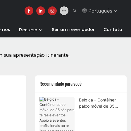
Português
e nós
Ser um revendedor
Contato
Recurso
sua apresentação itinerante.
Recomendado para você
Bélgica – Contêiner
palco móvel de 35
pés para feiras e
eventos – Apoio a
eventos profissionais
ao ar livre com