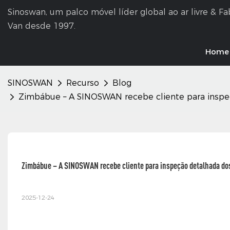
Sinoswan, um palco móvel líder global ao ar livre & F
Van desde 1997.
Home
SINOSWAN
Recurso
Blog
Zimbábue – A SINOSWAN recebe cliente para inspeç
Zimbábue – A SINOSWAN recebe cliente para inspeção detalhada dos
2025-12-24