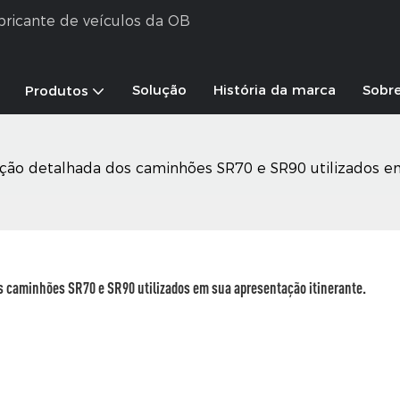
abricante de veículos da OB
Solução
História da marca
Sobr
Produtos
ão detalhada dos caminhões SR70 e SR90 utilizados em 
 caminhões SR70 e SR90 utilizados em sua apresentação itinerante.