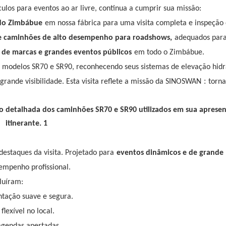
culos para eventos ao ar livre, continua a cumprir sua missão:
 do Zimbábue
em nossa fábrica para uma visita completa e inspeção
e caminhões de alto desempenho para roadshows,
adequados par
s de marcas e grandes eventos públicos
em todo o Zimbábue.
os modelos SR70 e SR90, reconhecendo seus sistemas de elevação hidr
:
rande visibilidade. Esta visita reflete a missão da SINOSWAN
torna
estaques da visita. Projetado para
eventos dinâmicos e de grande
mpenho profissional.
cluíram:
tação suave e segura.
lexível no local.
 agendas apertadas.