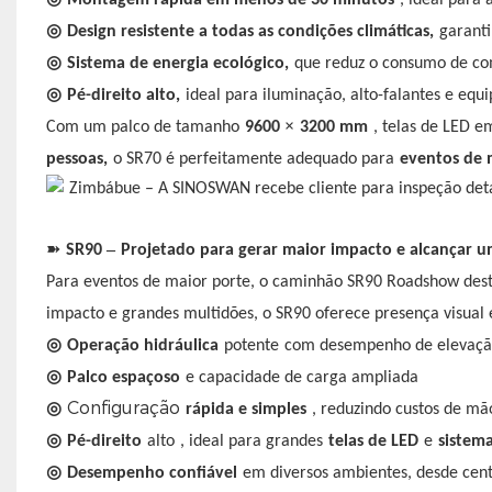
◎
Design resistente a todas as condições climáticas,
garanti
◎
Sistema de energia ecológico,
que reduz o consumo de co
◎
Pé-direito alto,
ideal para iluminação, alto-falantes e eq
×
Com um palco de tamanho
9600
3200 mm
, telas de LED e
pessoas,
o SR70 é perfeitamente adequado para
eventos de 
➽
–
SR90
Projetado para gerar maior impacto e alcançar 
Para eventos de maior porte, o caminhão SR90 Roadshow des
impacto e grandes multidões, o SR90 oferece presença visual e
◎
Operação hidráulica
potente
com desempenho de elevação
◎
Palco espaçoso
e capacidade de carga ampliada
Configuração
◎
rápida e simples
, reduzindo custos de mã
◎
Pé-direito
alto
, ideal para grandes
telas de LED
e
sistem
◎
Desempenho confiável
em diversos ambientes, desde cent