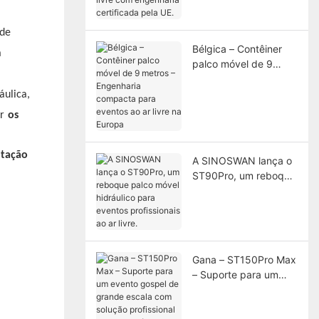
engenharia certificada
pela UE.
 de
Bélgica – Contêiner
a
palco móvel de 9
metros – Engenharia
compacta para
áulica,
eventos ao ar livre na
r
os
Europa
A SINOSWAN lança o
ST90Pro, um reboque
palco móvel hidráulico
para eventos
profissionais ao ar
livre.
Gana – ST150Pro Max
– Suporte para um
evento gospel de
grande escala com