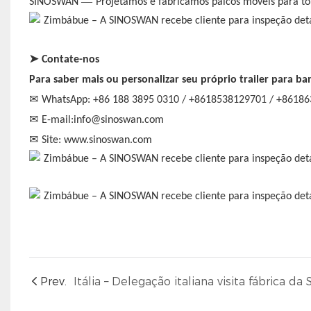
—
SINOSWAN
Projetamos e fabricamos palcos móveis para tor
➤
Contate-nos
Para saber mais ou personalizar seu próprio trailer para ba
✉
WhatsApp: +86 188 3895 0310 / +8618538129701 / +8618
✉
E-mail:info@sinoswan.com
✉
Site: www.sinoswan.com
Prev.