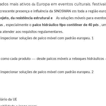
dos mais ativos
Europa em eventos culturais, festivai
da
em
a crescente presença e influência da SINOSWAN
toda a região euro
jeto, da resistência estrutural e
As soluções móveis para evento
,
us
especialmente o
palco hidráulico tipo contêiner de 40 pés
, u
a atender aos requisitos regulamentares.
—
m como cada produto
desde palcos móveis a reboques hidráulicos
iário da UE