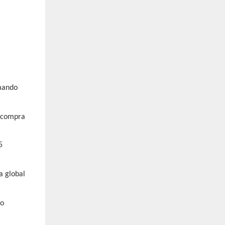
mando
e compra
a global
no