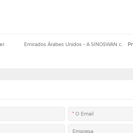
Austrália: Sinoswan St80 Mobile Stage Trailer brilha no Festival Indiano de Ano Novo em Melbourne
Emirados Árabes Unidos – A SINOSWAN concluiu e enviou com sucesso dois trailers personalizados para salão de banquetes móvel SBT1712.
P
O Email
Empresa