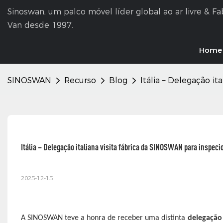
Sinoswan, um palco móvel líder global ao ar livre & F
Van desde 1997.
Home
SINOSWAN
Recurso
Blog
Itália – Delegação i
Itália – Delegação italiana visita fábrica da SINOSWAN para inspec
2025-12-15
A SINOSWAN teve a honra de receber uma distinta
delegação 