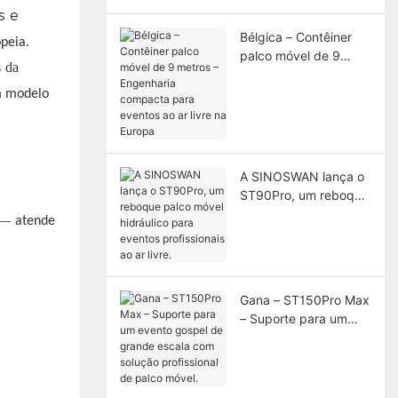
pela UE.
s e
Bélgica – Contêiner
peia.
palco móvel de 9
da
s
metros – Engenharia
compacta para
m modelo
eventos ao ar livre na
Europa
A SINOSWAN lança o
ST90Pro, um reboque
palco móvel hidráulico
—
atende
para eventos
profissionais ao ar
livre.
Gana – ST150Pro Max
– Suporte para um
evento gospel de
grande escala com
solução profissional
de palco móvel.