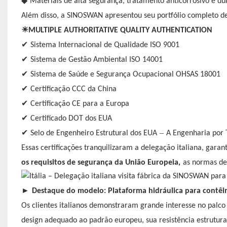
◆
Materiais de alta segurança, tratamento anticorrosivo e du
Além disso, a SINOSWAN apresentou seu portfólio completo de 
☀
MULTIPLE AUTHORITATIVE QUALITY AUTHENTICATION
✔
Sistema Internacional de Qualidade ISO 9001
✔
Sistema de Gestão Ambiental ISO 14001
✔
Sistema de Saúde e Segurança Ocupacional OHSAS 18001
✔
Certificação CCC da China
✔
Certificação CE para a Europa
✔
Certificado DOT dos EUA
✔
–
Selo de Engenheiro Estrutural dos EUA
A Engenharia por 
Essas certificações tranquilizaram a delegação italiana, ga
os requisitos de segurança da União Europeia,
as normas de 
►
Destaque do modelo: Plataforma hidráulica para contêi
Os clientes italianos demonstraram grande interesse no palco
design adequado ao padrão europeu, sua resistência estrutural 