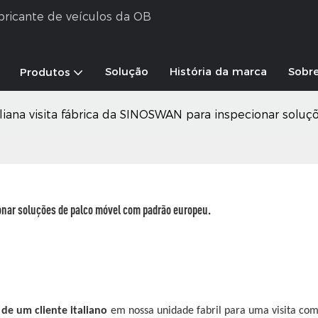
abricante de veículos da OB
Solução
História da marca
Sobr
Produtos
taliana visita fábrica da SINOSWAN para inspecionar sol
ionar soluções de palco móvel com padrão europeu.
de um cliente italiano
em nossa unidade fabril para uma visita com