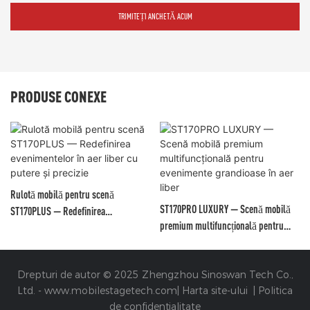
TRIMITEȚI ANCHETĂ ACUM
PRODUSE CONEXE
Rulotă mobilă pentru scenă
ST170PRO LUXURY — Scenă mobilă
ST170PLUS — Redefinirea
premium multifuncțională pentru
evenimentelor în aer liber cu putere
evenimente grandioase în aer liber
și precizie
Drepturi de autor © 2025 Zhengzhou Sinoswan Tech Co.,
Ltd. -
www.mobilestagetech.com
|
Harta site-ului
|
Politica
de confidențialitate