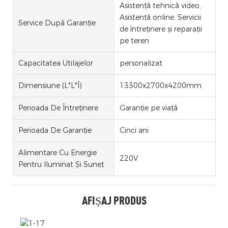
Asistență tehnică video,
Asistență online, Servicii
Service După Garanție
de întreținere și reparații
pe teren
Capacitatea Utilajelor
personalizat
Dimensiune (L*l*Î)
13300x2700x4200mm
Perioada De Întreținere
Garanție pe viață
Perioada De Garanție
Cinci ani
Alimentare Cu Energie
220V
Pentru Iluminat Și Sunet
AFIȘAJ PRODUS