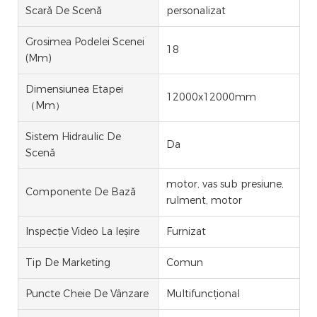
Scară De Scenă
personalizat
Grosimea Podelei Scenei
18
(mm)
Dimensiunea Etapei
12000x12000mm
（mm）
Sistem Hidraulic De
Da
Scenă
motor, vas sub presiune,
Componente De Bază
rulment, motor
Inspecție Video La Ieșire
Furnizat
Tip De Marketing
Comun
Puncte Cheie De Vânzare
Multifuncțional