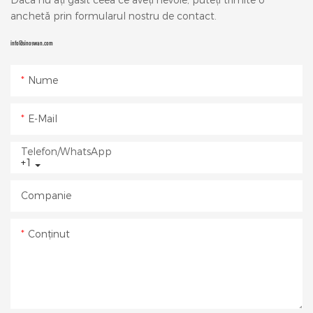
Dacă nu ați găsit ceea ce aveți nevoie, puteți trimite o
anchetă prin formularul nostru de contact.
info@sinoswan.com
Nume
E-Mail
Telefon/WhatsApp
+1
Companie
Conţinut