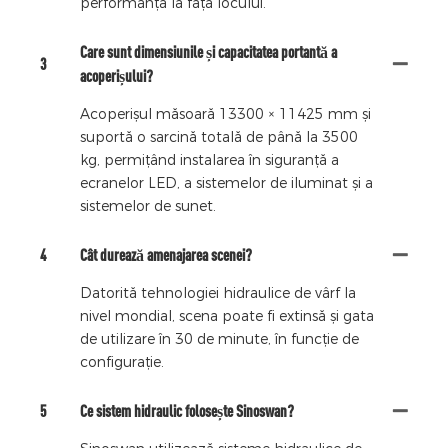
performanță la fața locului.
Care sunt dimensiunile și capacitatea portantă a
3
acoperișului?
Acoperișul măsoară 13300 × 11425 mm și
suportă o sarcină totală de până la 3500
kg, permițând instalarea în siguranță a
ecranelor LED, a sistemelor de iluminat și a
sistemelor de sunet.
4
Cât durează amenajarea scenei?
Datorită tehnologiei hidraulice de vârf la
nivel mondial, scena poate fi extinsă și gata
de utilizare în 30 de minute, în funcție de
configurație.
5
Ce sistem hidraulic folosește Sinoswan?