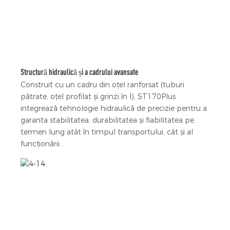
Structură hidraulică și a cadrului avansate
Construit cu un cadru din oțel ranforsat (tuburi
pătrate, oțel profilat și grinzi în I), ST170Plus
integrează tehnologie hidraulică de precizie pentru a
garanta stabilitatea, durabilitatea și fiabilitatea pe
termen lung atât în ​​timpul transportului, cât și al
funcționării.