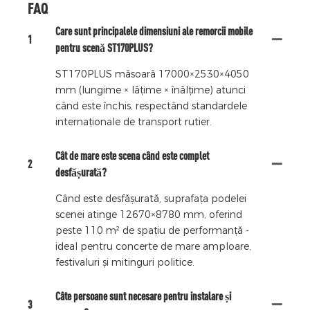
FAQ
Care sunt principalele dimensiuni ale remorcii mobile
1
pentru scenă ST170PLUS?
ST170PLUS măsoară 17000×2530×4050
mm (lungime × lățime × înălțime) atunci
când este închis, respectând standardele
internaționale de transport rutier.
Cât de mare este scena când este complet
2
desfășurată?
Când este desfășurată, suprafața podelei
scenei atinge 12670×8780 mm, oferind
peste 110 m² de spațiu de performanță -
ideal pentru concerte de mare amploare,
festivaluri și mitinguri politice.
Câte persoane sunt necesare pentru instalare și
3