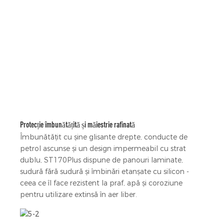
Protecție îmbunătățită și măiestrie rafinată
Îmbunătățit cu șine glisante drepte, conducte de
petrol ascunse și un design impermeabil cu strat
dublu, ST170Plus dispune de panouri laminate,
sudură fără sudură și îmbinări etanșate cu silicon -
ceea ce îl face rezistent la praf, apă și coroziune
pentru utilizare extinsă în aer liber.