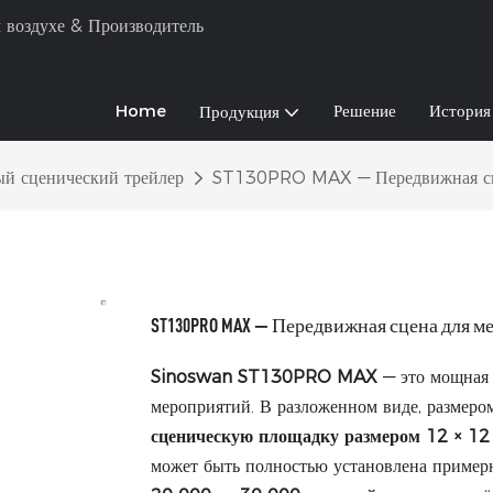
 воздухе & Производитель
Home
Решение
История
Продукция
й сценический трейлер
ST130PRO MAX — Передвижная сцен
ST130PRO MAX — Передвижная сцена для ме
Sinoswan ST130PRO MAX
— это мощная 
мероприятий. В разложенном виде, размер
сценическую площадку размером 12 × 12
может быть полностью установлена ​​пример