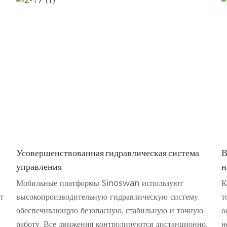
Усовершенствованная гидравлическая система
В
управления
н
Мобильные платформы Sinoswan используют
К
т
высокопроизводительную гидравлическую систему,
т
.
обеспечивающую безопасную, стабильную и точную
о
работу. Все движения контролируются дистанционно,
н