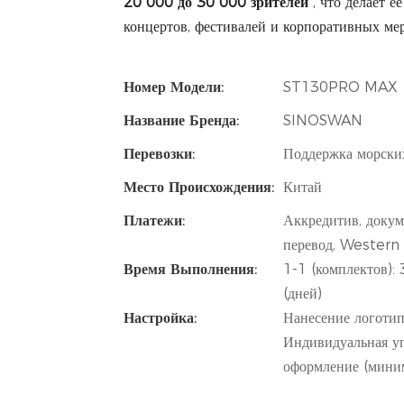
20 000 до 30 000 зрителей
, что делает 
концертов, фестивалей и корпоративных ме
Номер Модели:
ST130PRO MAX
Название Бренда:
SINOSWAN
Перевозки:
Поддержка морских
Место Происхождения:
Китай
Платежи:
Аккредитив, докум
перевод, Western
Время Выполнения:
1-1 (комплектов):
(дней)
Настройка:
Нанесение логотипа
Индивидуальная уп
оформление (миним