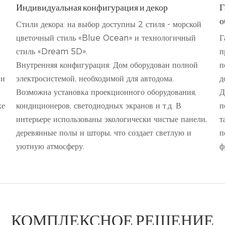
Индивидуальная конфигурация и декор
Г
о
Стили декора: на выбор доступны 2 стиля - морской
цветочный стиль «Blue Ocean» и технологичный
Г
стиль «Dream 5D».
п
Внутренняя конфигурация: Дом оборудован полной
п
 и
электросистемой, необходимой для автодома.
д
Возможна установка проекционного оборудования,
Д
хе
кондиционеров, светодиодных экранов и т.д. В
п
интерьере использованы экологически чистые панели,
т
деревянные полы и шторы, что создает светлую и
п
уютную атмосферу.
ф
КОМПЛЕКСНОЕ РЕШЕНИЕ