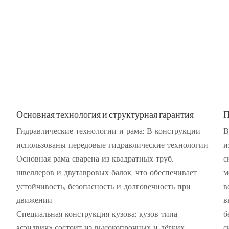
Основная технология и структурная гарантия
П
Гидравлические технологии и рама: В конструкции
В
использованы передовые гидравлические технологии.
и
Основная рама сварена из квадратных труб,
с
швеллеров и двутавровых балок, что обеспечивает
м
устойчивость, безопасность и долговечность при
в
движении.
в
Специальная конструкция кузова: кузов типа
б
«сэндвич» состоит из высокопрочных и лёгких
с