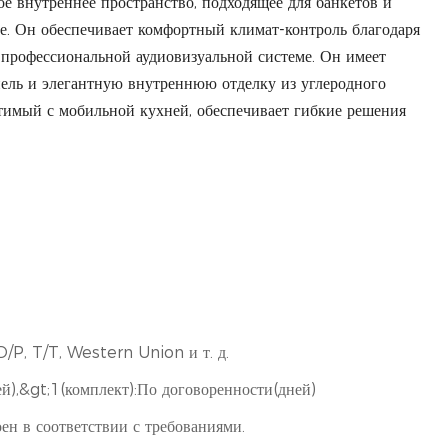
ое внутреннее пространство, подходящее для банкетов и
е. Он обеспечивает комфортный климат-контроль благодаря
профессиональной аудиовизуальной системе.
Он имеет
ль и элегантную внутреннюю отделку из углеродного
тимый с мобильной кухней, обеспечивает гибкие решения
D/P, T/T, Western Union и т. д.
ей),&gt;1(комплект):По договоренности(дней)
ен в соответствии с требованиями.