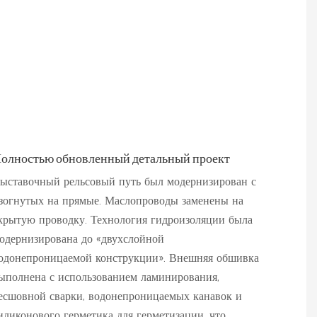
олностью обновленный детальный проект
ыставочный рельсовый путь был модернизирован с
зогнутых на прямые. Маслопроводы заменены на
крытую проводку. Технология гидроизоляции была
одернизирована до «двухслойной
одонепроницаемой конструкции». Внешняя обшивка
ыполнена с использованием ламинирования,
есшовной сварки, водонепроницаемых канавок и
иликонового герметика для герметизации, что