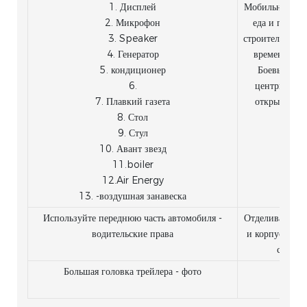
1. Дисплей
Мобильный суп
2. Микрофон
еда и прожи
3. Speaker
строительных 
4. Генератор
временные п
5. кондиционер
Боевые ком
6.
центры; Бол
7. Плавкий газета
открытом воз
8. Стол
9. Стул
10. Авант звезд
11.boiler
12.Air Energy
13. -воздушная занавеска
Используйте переднюю часть автомобиля -
Отделиваем ли
водительские права
и корпус тран
средст
Большая головка трейлера - фото
да