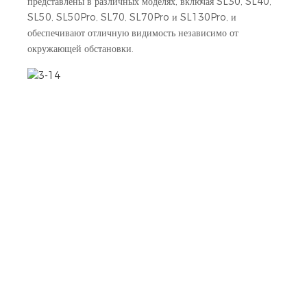
представлены в различных моделях, включая SL30, SL40,
SL50, SL50Pro, SL70, SL70Pro и SL130Pro, и
обеспечивают отличную видимость независимо от
окружающей обстановки.