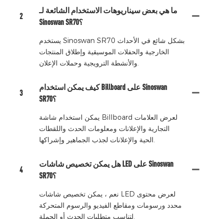
ما هي بعض سيناريوهات الاستخدام الشائعة لـ
2
Sinoswan SR70؟
يستخدم Sinoswan SR70 بشكل شائع في الأحداث
الخارجية والحفلات الموسيقية وإطلاق المنتجات
والأنشطة الترويجية وحملات الإعلان.
كيف يمكن استخدام Billboard على Sinoswan
3
SR70؟
يمكن استخدام شاشة Billboard لعرض العلامات
التجارية والإعلانات ومعلومات الحدث واللقطات
الحية والإعلانات لجذب الجماهير وإشراكها.
هل يمكن تخصيص شاشات LED على Sinoswan
4
SR70؟
نعم ، يمكن تخصيص شاشات LED لعرض محتوى
محدد ورسومات ومقاطع الفيديو والرسوم المتحركة
لتناسب متطلبات الحدث أو الحملة.