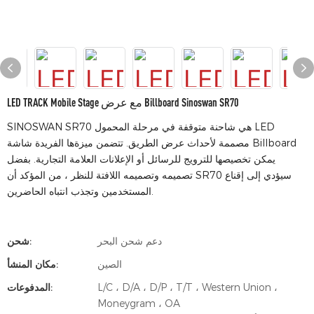
LED TRACK Mobile Stage مع عرض Billboard Sinoswan SR70
SINOSWAN SR70 هي شاحنة متوقفة في مرحلة المحمول LED
مصممة لأحداث عرض الطريق. تتضمن ميزةها الفريدة شاشة Billboard
يمكن تخصيصها للترويج للرسائل أو الإعلانات العلامة التجارية. بفضل
تصميمه وتصميمه اللافتة للنظر ، من المؤكد أن SR70 سيؤدي إلى إقناع
المستخدمين وتجذب انتباه الحاضرين.
دعم شحن البحر
شحن:
الصين
مكان المنشأ:
L/C ، D/A ، D/P ، T/T ، Western Union ،
المدفوعات:
Moneygram ، OA