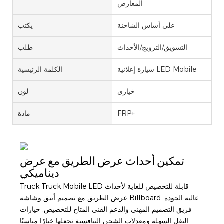
المعارض
على أساس الشاحنة
يكتب
التسويق/الترويج/الأحداث
طلب
سيارة إعلانية LED Mobile
الكلمة الرئيسية
خياري
لون
FRP+
مادة
تمكين أحداث عرض الطريق مع عرض
ديناميكي
Truck Truck Mobile LED قابلة للتخصيص للغاية لأحداث
عرض الطريق مع تصميم أنيق وشاشة Billboard عالية الجودة.
فريق التصميم المهني والدعم الفني المتاح للتخصيص. خيارات
النقل السهلة ومعدلات الشحن التنافسية تجعلها خيارًا مناسبًا