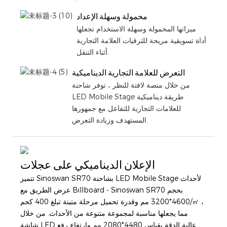
محمولة وسهلة الإعداد
ميزاتها المحمولة وسهلة الاستخدام تجعلها
أداة تسويقية مريحة للترقيات العلامة التجارية
أثناء التنقل.
التعرض للعلامة التجارية الديناميكية
من خلال منصة لافتة للنظر ، توفر شاحنة
LED Mobile Stage طريقة ديناميكية
للعلامات التجارية للتفاعل مع جمهورها
المستهدف وزيادة التعرض.
الإعلان الديناميكي على عجلات
تتميز Sinoswan SR70 بشاحنة LED Mobile Stage لأحداث
عرض الطريق مع Billboard - Sinoswan SR70 بحجم
4600*3200 مم وقدرة تحميل مرحلة متينة تبلغ 400 كجم/㎡ ،
مما يجعلها مناسبة لمجموعة متنوعة من الأحداث. من خلال
شاشة LED عالية الدقة بقياس 4480*2080 مم وارتفاع رفع