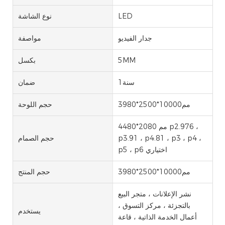
LED
نوع الشاشة
جدار الفيديو
مواصفة
5MM
بكسل
سنة1
ضمان
مم10000*2500*3980
حجم اللوحة
4480*2080 مم p2.976 ،
p3.91 ، p4.81 ، p3 ، p4 ،
حجم الصمام
p5 ، p6 اختياري
مم10000*2500*3980
حجم المنتج
نشر الإعلانات ، متجر البيع
بالتجزئة ، مركز التسوق ،
يستخدم
أعمال الخدمة الذاتية ، قاعة