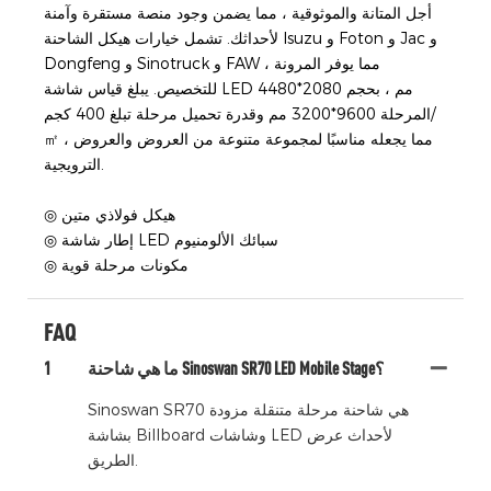
أجل المتانة والموثوقية ، مما يضمن وجود منصة مستقرة وآمنة
لأحداثك. تشمل خيارات هيكل الشاحنة Isuzu و Foton و Jac و
Dongfeng و Sinotruck و FAW ، مما يوفر المرونة
للتخصيص. يبلغ قياس شاشة LED 4480*2080 مم ، بحجم
المرحلة 9600*3200 مم وقدرة تحميل مرحلة تبلغ 400 كجم/
㎡ ، مما يجعله مناسبًا لمجموعة متنوعة من العروض والعروض
الترويجية.
◎ هيكل فولاذي متين
◎ إطار شاشة LED سبائك الألومنيوم
◎ مكونات مرحلة قوية
FAQ
ما هي شاحنة Sinoswan SR70 LED Mobile Stage؟
1
Sinoswan SR70 هي شاحنة مرحلة متنقلة مزودة
بشاشة Billboard وشاشات LED لأحداث عرض
الطريق.