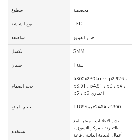
مخصصة
سطوع
LED
نوع الشاشة
جدار الفيديو
مواصفة
5MM
بكسل
سنة1
ضمان
4800x2304mm p2.976 ،
p3.91 ، p4.81 ، p3 ، p4 ،
حجم الصمام
p5 ، p6 اختياري
مم11885x2464 x3800
حجم المنتج
نشر الإعلانات ، متجر البيع
بالتجزئة ، مركز التسوق ،
يستخدم
أعمال الخدمة الذاتية ، قاعة