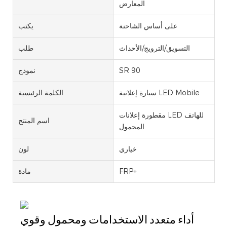
المعارض
على أساس الشاحنة
يكتب
التسويق/الترويج/الأحداث
طلب
SR 90
نموذج
سيارة إعلانية LED Mobile
الكلمة الرئيسية
مقطورة إعلانات LED للهاتف
اسم المنتج
المحمول
خياري
لون
FRP+
مادة
أداء متعدد الاستخدامات ومحمول وقوي