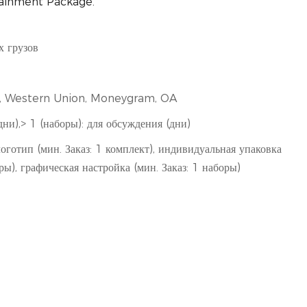
rtainment Package.
х грузов
/T, Western Union, Moneygram, OA
дни),> 1 (наборы): для обсуждения (дни)
готип (мин. Заказ: 1 комплект), индивидуальная упаковка
оры), графическая настройка (мин. Заказ: 1 наборы)