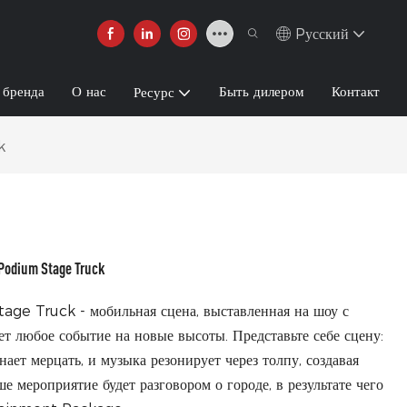
Pусский
 бренда
О нас
Быть дилером
Контакт
Ресурс
k
odium Stage Truck
ge Truck - мобильная сцена, выставленная на шоу с
т любое событие на новые высоты. Представьте себе сцену:
нает мерцать, и музыка резонирует через толпу, создавая
мероприятие будет разговором о городе, в результате чего