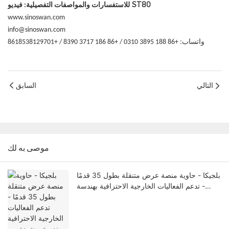
فيديو ST80
للاستفسارات والمواصفات التفصيلية:
www.sinoswan.com
info@sinoswan.com
واتساب: +86 188 3895 0310 / +86 186 3717 8390 / +8618538129701
التالي
السابق
موصى به لك
بلجيكا - حاوية منصة عرض متنقلة بطول 35 قدمًا
- تدعم الفعاليات الخارجية الاحترافية بهندسة
معتمدة من الاتحاد الأوروبي