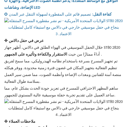
التوافق مع الوسائط المتعددة: يدعم أنظمة الصوت الاحترافية، وأجهزة
✪
الإضاءة، وشاشات LED
كفاءة النقل:
تصميم قائم على المقطورة لسهولة التنقل عبر المدن
✪
عرض في حفل دالاس
✜
خلال الحفل الموسيقي في الهواء الطلق في دالاس، أظهر جهاز ST80 2820
.
أداءً ممتازًا من حيث
الاستقرار والكفاءة وتأثيره على الجمهور
تم تجهيز المسرح بسرعة باستخدام نظامه الهيدروليكي، مما سمح لفريق
تنظيم الفعالية بتجهيز المكان في غضون فترة زمنية محدودة. ووفر هيكله
منصة آمنة للفنانين ومعدات الإضاءة وأنظمة الصوت، مما ضمن سير العمل
بسلاسة طوال الفعالية.
ساهم المظهر الاحترافي للمسرح في تعزيز جودة الحدث بشكل عام، مما
ساعد العميل على تقديم تجربة حفلة موسيقية عالية المستوى للجمهور.
ملاحظات العملاء
✜