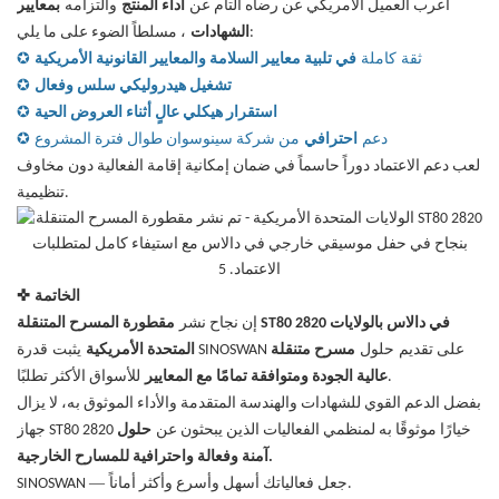
أعرب العميل الأمريكي عن رضاه التام عن
أداء المنتج
والتزامه
بمعايير
، مسلطاً الضوء على ما يلي:
الشهادات
ثقة
كاملة
في تلبية معايير السلامة والمعايير القانونية الأمريكية
✪
تشغيل هيدروليكي سلس وفعال
✪
استقرار هيكلي عالٍ أثناء العروض الحية
✪
دعم
احترافي
من شركة سينوسوان طوال فترة المشروع
✪
لعب دعم الاعتماد دوراً حاسماً في ضمان إمكانية إقامة الفعالية دون مخاوف
تنظيمية.
الخاتمة
✜
إن نجاح نشر
مقطورة المسرح المتنقلة ST80 2820 في دالاس بالولايات
حلول
قدرة SINOSWAN على تقديم
مسرح متنقلة
المتحدة الأمريكية
يثبت
للأسواق الأكثر تطلبًا.
عالية الجودة ومتوافقة تمامًا مع المعايير
بفضل الدعم القوي للشهادات والهندسة المتقدمة والأداء الموثوق به، لا يزال
جهاز ST80 2820 خيارًا موثوقًا به لمنظمي الفعاليات الذين يبحثون عن
حلول
آمنة وفعالة واحترافية للمسارح الخارجية.
—
جعل فعالياتك أسهل وأسرع وأكثر أماناً.
SINOSWAN