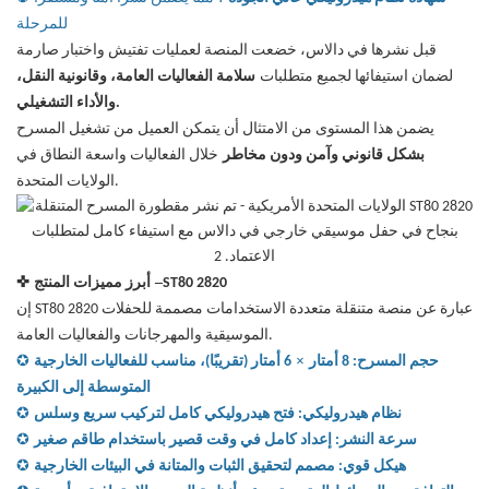
للمرحلة
قبل نشرها في دالاس، خضعت المنصة لعمليات تفتيش واختبار صارمة
لضمان استيفائها لجميع متطلبات
سلامة الفعاليات العامة، وقانونية النقل،
والأداء التشغيلي.
يضمن هذا المستوى من الامتثال أن يتمكن العميل من تشغيل المسرح
بشكل قانوني وآمن ودون مخاطر
خلال الفعاليات واسعة النطاق في
الولايات المتحدة.
–
ST80 2820
أبرز مميزات المنتج
✜
إن ST80 2820 عبارة عن منصة متنقلة متعددة الاستخدامات مصممة للحفلات
الموسيقية والمهرجانات والفعاليات العامة.
×
حجم المسرح: 8 أمتار
6 أمتار (تقريبًا)، مناسب للفعاليات الخارجية
✪
المتوسطة إلى الكبيرة
نظام هيدروليكي: فتح هيدروليكي كامل لتركيب سريع وسلس
✪
سرعة النشر: إعداد كامل في وقت قصير باستخدام طاقم صغير
✪
هيكل قوي: مصمم لتحقيق الثبات والمتانة في البيئات الخارجية
✪