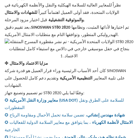
نظراً للمعايير العالية للسلامة الهيكلية والنقل والأنظمة الكهربائية في
الولايات المتحدة، فقد أولى العميل اهتماماً كبيراً
للشهادات والامتثال
قبل اختيار مزود المرحلة.
والموثوقية التشغيلية
تم اختيارها لأدائها المثبت، ونظامها
SINOSWAN ST80 2820
بعد تقييم دقيق،
الهيدروليكي المتطور، وتوافقها التام مع متطلبات الامتثال الأمريكية.
مزايا الاعتماد والامتثال
✜
كان
قرار العميل هو قدرة شركة SINOSWAN
أحد الأسباب الرئيسية وراء
على
تلبية
المعايير
التنظيمية الأمريكية
وتقديم دعم كامل للحصول على
الشهادات.
تم تصميم وتصنيع جهاز ST80 2820 وفقًا لما يلي:
للسلامة على الطرق ونقل
معايير وزارة النقل الأمريكية (USA DOT)
✪
المقطورات
شهادة مهندس إنشائي،
تضمن سلامة تحمل الأحمال ومقاومة الرياح
✪
الامتثال لأنظمة الكهرباء
، بما يتوافق مع معايير السلامة الدولية للفعاليات
✪
الخارجية
شهادة نظام هيدروليكي عالي الجودة
،
مما يضمن نشرًا آمنًا ومستقرًا
✪